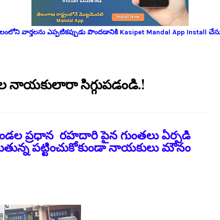
లోని వార్తలను ఎప్పటికప్పుడు పొందడానికి Kasipet Mandal App Install చేసు
 నాయకులారా సిగ్గుపడండి.!
మండల ప్రధాన రహదారి పైన గుంతలు ఏర్పడి
తున్న పట్టించుకోకుండా నాయకులు మౌనం