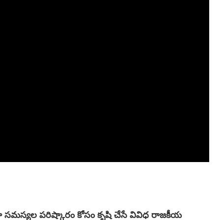
రజా సమస్యల పరిష్కారం కోసం కృషి చేసే వివిధ రాజకీయ