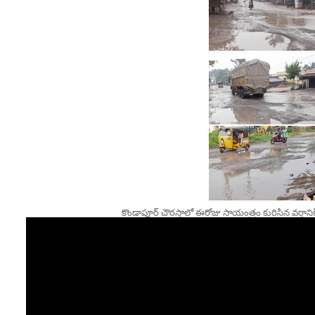
కొండాపూర్ చౌరస్తాలో ఈరోజు సాయంత్రం కురిసిన వర్షా