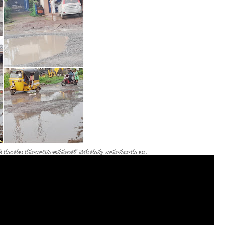
నికి గుంతల రహదారిపై అవస్థలతో వెళుతున్న వాహనదారు లు.