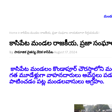
మండలం
Home
కాసిపేట మండల రాజకీయ, ప్రజా సంఘాల నాయకులారా సిగ్గుపడండి.!
కాసిపేట మండల రాజకీయ, ప్రజా సంఘాల
సామాజిక చైతన్య వేదిక కాసిపేట
August 17, 2024
కాసిపేట మండలం కొండాపూర్ చౌరస్తాలోని 
గత మూడేళ్లుగా వాహనదారులు అవస్థలు పడు
పాటించడం పట్ల మండలవాసులు ఆగ్రహం.