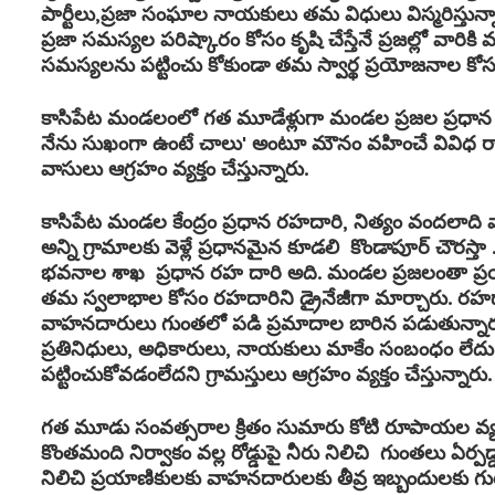
పార్టీలు,ప్రజా సంఘాల నాయకులు తమ విధులు విస్మరిస్తు
ప్రజా సమస్యల పరిష్కారం కోసం కృషి చేస్తేనే ప్రజల్లో వారికి
సమస్యలను పట్టించు కోకుండా తమ స్వార్థ ప్రయోజనాల క
కాసిపేట మండలంలో గత మూడేళ్లుగా మండల ప్రజల ప్రధాన స
నేను సుఖంగా ఉంటే చాలు' అంటూ మౌనం వహించే వివిధ ర
వాసులు ఆగ్రహం వ్యక్తం చేస్తున్నారు.
కాసిపేట మండల కేంద్రం ప్రధాన రహదారి, నిత్యం వందలాది
అన్ని గ్రామాలకు వెళ్లే ప్రధానమైన కూడలి కొండాపూర్ చౌరస్తా 
భవనాల శాఖ ప్రధాన రహ దారి అది. మండల ప్రజలంతా ప్రయ
తమ స్వలాభాల కోసం రహదారిని డ్రైనేజీగా మార్చారు. రహదారిప
వాహనదారులు గుంతలో పడి ప్రమాదాల బారిన పడుతున్నారు
ప్రతినిధులు, అధికారులు, నాయకులు మాకేం సంబంధం లేదు 
పట్టించుకోవడంలేదని గ్రామస్తులు ఆగ్రహం వ్యక్తం చేస్తున్నారు
గత మూడు సంవత్సరాల క్రితం సుమారు కోటి రూపాయల వ్
కొంతమంది నిర్వాకం వల్ల రోడ్డుపై నీరు నిలిచి గుంతలు ఏర్ప
నిలిచి ప్రయాణికులకు వాహనదారులకు తీవ్ర ఇబ్బందులకు గురి