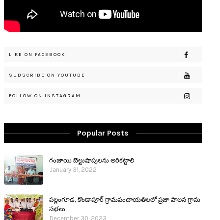
LIKE ON FACEBOOK
SUBSCRIBE ON YOUTUBE
FOLLOW ON INSTAGRAM
Popular Posts
గంజాయి బెల్టుషాపులను అరికట్టాలి
January 31, 2022
పల్లంగూడ, కొండాపూర్ గ్రామపంచాయతిలలో ప్రజా పాలన గ్రామ
సభలు.
December 30, 2023