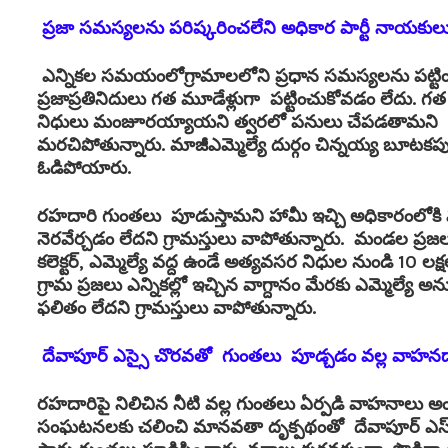
ప్రజా సమస్యలను పరిష్కరించలేని అధికార పార్టీ నాయకులు
ఎన్నికల సమయంలో
గ్రామాలలోని ప్రధాన సమస్యలను పట్టి
ప్రజాప్రతినిదులు గత మూడేళ్లుగా పట్టించుకోవడం లేదు. గత బ
నిధులు మంజూరయ్యాయని త్వరలో పనులు చేపడతామని అధి
మరచిపోతున్నారు. మాజీఎమ్మెల్యే దుర్గం చిన్నయ్య బూటకపు హ
ఓడిపోయారు.
రహదారి గుంతలు పూడుస్తామని హామీ ఇచ్చి అధికారంలోకి వచ్చ
నెరవేర్చడం లేదని గ్రామస్తులు వాపోతున్నారు. మండల ప్రజలక
కలెక్టర్, ఎమ్మెల్యే వద్ద ఉండే అత్యవసర నిధుల నుండి 10 లక
గ్రామ ప్రజలు ఎన్నికల్లో ఇచ్చిన వాగ్దానం మేరకు ఎమ్మెల్యే అన
ఫలితం లేదని గ్రామస్తులు వాపోతున్నారు.
దేవాపూర్ ఎస్సై చొరవతో
గుంతలు పూడ్చడం వల్ల వాహన
రహదారిపై నిలిచిన నీటి వల్ల గుంతలు ఏర్పడి వాహనాలు 
సంఘటనలకు చలించి మానవతా దృక్పథంతో దేవాపూర్ ఎస