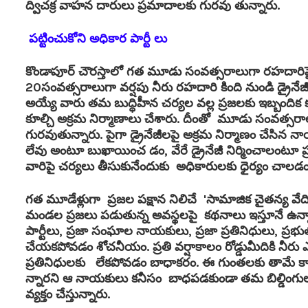
ద్విచక్ర వాహన దారులు ప్రమాదాలకు గురవు తున్నారు.
పట్టించుకోని అధికార పార్టీ లు
కొండాపూర్ చౌరస్తాలో
గత మూడు సంవత్సరాలుగా రహదారిపై
20సంవత్సరాలుగా వర్షపు నీరు రహదారి కింది నుండి డ్రైనేజ
అయ్యే వారు తమ బుద్ధిహీన చర్యల వల్ల ప్రజలకు ఇబ్బందిక 
కూల్చి అక్రమ నిర్మాణాలు చేశారు. దీంతో మూడు సంవత్సరాల
గురవుతున్నారు. పైగా డ్రైనేజీలపై అక్రమ నిర్మాణం చేసిన 
లేవు అంటూ బుఖాయించ డం, వేరే డ్రైనేజీ నిర్మించాలంటూ ప్ర
వారిపై చర్యలు తీసుకునేందుకు అధికారులకు ధైర్యం చాలడం
గత మూడేళ్లుగా ప్రజల పక్షాన నిలిచే 'సామాజిక చైతన్య వేద
మండల ప్రజలు పడుతున్న అవస్థలపై కథనాలు ఇస్తూనే ఉన్న
పార్టీలు, ప్రజా సంఘాల నాయకులు, ప్రజా ప్రతినిధులు, ప్ర
చేయకపోవడం శోచనీయం. ప్రతి వర్షాకాలం రోడ్డుమీదికి నీరు ఎ
ప్రతినిధులకు లేకపోవడం బాధాకరం. ఈ గుంతలకు తామే
న్నారని ఆ నాయకులు కనీసం బాధపడకుండా తమ బిల్డింగుల 
వ్యక్తం చేస్తున్నారు.