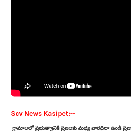
Scv News Kasipet:--
గ్రామాలలో ప్రభుత్వానికి ప్రజలకు మధ్య వారధిలా ఉండి ప్