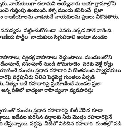
న్నారు. నాయకులుగా చలామని అయ్యేవారు ఆయా గ్రామాల్లోని
 మంచి గుర్తింపు ఉంటుంది. కళ్ళ ముందు కనిపించే ప్రజా
ోసం రాజకీయాలను వాడుకునే నాయకులను ప్రజలు చీకొడతారు.
మస్యను పట్టించుకోకుండా 'ఎవరు ఎక్కడ పోతే నాకేంది.
ాజకీయ పార్టీల నాయకులు సిగ్గుపడాలి అంటూ మండల
 వాహనాలు, ద్విచక్ర వాహనాలు వెళ్తుంటాయి. మండలంలోని
.
దేవాపూర్, సోనాపూర్ నుండి సోమగూడెం వరకు వెళ్లే రోడ్లు
ాణించే మండల ప్రధాన రహదారి ని కొంతమంది స్వార్థపరులు
ై వర్షపునీరు నిలిచి పెద్దపెద్ద గుంతలు ఏర్పడి
. నిత్యం అదే రహదారిపై ప్రయాణించే మండల ప్రజా
అన్న రీతిలో బాధ్యతా రాహిత్యంగా వ్యవహరిస్తు
.
యయంతో మండల ప్రధాన రహదారిపై బీటీ వేసిన కూడా
డ్డాయి. ఇటీవల కురిసిన వర్షాలకు నీరు మొత్తం రహదారిపైనే
 చేస్తున్నాయి. వర్షపు నీటితో నిలిచిన రహదారి గుంతల్లో పడి