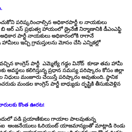
.
ంచుకోని పరిష్కరించాల్సిన అధికారపార్టీ ల నాయకులు
ి ఆర్ ఎస్ ప్రభుత్వ హాయంలో డ్రైనేజీ నిర్మాణానికి డీఎంఎఫ్టి
కార పార్టీ నాయకులు అధికారంలోకి రాగానే
ామీలు ఇచ్చి గ్రామస్తులను మోసం చేసి ఎన్నికల్లో
ిన కాంగ్రెస్ పార్టీ ఎమ్మెల్యే గడ్డం వినోద్ కూడా తమ హామీ
ు అవస్థలు కలిగిస్తున్న ప్రధాన సమస్య పరిష్కారం కోసం జిల్లా
్షల నిధులు మంజూరు చేయిస్తే పరిష్కారం అవుతుంది. స్థానిక
ుచరుడు మండల కాంగ్రెస్ పార్టీ బాధ్యుడు దృష్టికి తీసుకువెళ్లిన
దారులకు కొంత ఊరట!
అందులో పడి ప్రయాణికులు గాయాల పాలవుతున్న
్ఐ ఆంజనేయులు ఓరియంట్ యాజమాన్యంతో మాట్లాడి రెండు