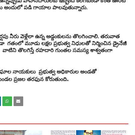
గా ఉన్నప్పుడు వాహనదారులకు ఇబ్బంది కలగకుండా కొంత ఊరట
ారులు అందులో పడి గాయాల పాలవుతున్నారు.
వర్షపు నీరు వెళ్లేలా ఉన్న అడ్డంకులను తొలగించాలి. తరువాత
ుండా గతంలో మూడు లక్షల ప్రభుత్వ నిధులతో నిర్మించిన డ్రైనేజీ
ేసిన వాటిని తొలగిస్తే రహదారి గుంతల సమస్య శాశ్వతంగా
్రజా సంఘాల నాయకులు ప్రభుత్వ అధికారుల అండతో
.
 మండల ప్రజల తరఫున కోరుతుంది