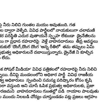
 నీరు నిలిచి గుంతల మయం అవుతుంది. గత
ీల ద్వారా వెళ్ళేది. వివిధ పార్టీలలో నాయకులుగా చలామణి
కర పరిస్థితి ఎదుర వుతాయనే స్పృహ లేకుండా డ్రైనేజీలను
ు గా ప్రధాన రహదారిపై వెళ్లే వాహనదారులు తీవ్ర అవస్థలు
నాయకులే 'దొంగే,దొంగ దొంగ 'అన్న రీతిలో తమ తప్పులు ఏమి
భుత్వ అధికారులనే దబాయిస్తున్నారు. డ్రైనేజీ ని కూల్చిన
 లేదు.
ిక సోషల్ మీడియా' వివిధ పత్రికలలో రహదారిపై నీరు నిలిచి
ాయి. దీనిపై మండలంలోని అధికార పార్టీ వివిధ రాజకీయ
భుత్వ అధికారులు స్పందించి సమస్య పరిష్కారం కోసం కృషి
లా వస్తుంది అని చూసే ఓపిక ప్రభుత్వ అధికారులకు, ప్రజా
 కారణమని వాహనదారులు గుంతల్లో పడి గాయాల పాలవుతు
ముందు నిలబడి చోద్యం చూస్తుండడం పట్ల ప్రజలు ఆగ్రహం