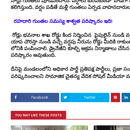
సార్లు గుంతలు పూడిపించారు. వర్షాలు కురవకుండా పొడి
కలిగిస్తుంది. వర్షం పడితే మళ్లీ గుంతలు ఏర్పడ వాహనద
రహదారి గుంతల సమస్య శాశ్వత పరిష్కారం ఇది!
రోడ్లు భవనాల శాఖ రోడ్డు కింద నిర్మించిన పైపులైన్ నుండి 
యాప చౌరస్తా నుండి వచ్చే వర్షపు నీరును రోడ్డు మీదికి రాక
లోనికి పంపించాలి. డ్రైనేజీని కూల్చి అక్రమ నిర్మాణాలు చ
పరిష్కారం అవుతుంది.
దీనిపై మండలంలోని అధికార పార్టీ ప్రతిపక్ష పార్టీలు, ప
పరిష్కరించాలని సామాజిక చైతన్య వేదిక సోషల్ మీడియా
Facebook
Twitter
YOU MAY LIKE THESE POSTS