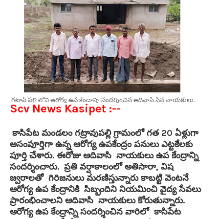
గట్రావ్ పళ్లి లోని ఆరోగ్య ఉప కేంద్రాన్ని సందర్శించిన ఆదివాసి సేన నాయకులు.
Scv News Kasipet :--
కాసిపేట మండలం గట్రావుపల్లి గ్రామంలో గత 20 ఏళ్లుగా
అసంపూర్తిగా ఉన్న ఆరోగ్య ఉపకేంద్రం పనులు ఎట్టకేలకు
పూర్తి చేశారు. ఈరోజు ఆదివాసి నాయకులు ఉప కేంద్రాన్ని
సందర్శించారు. ప్రతి వర్షాకాలంలో అతిసారా, విష
జ్వరాలతో గిరిజనులు మరణిస్తున్నారు కాబట్టి వెంటనే
ఆరోగ్య ఉప కేంద్రానికి సిబ్బందిని నియమించి వైద్య సేవలు
ప్రారంభించాలని ఆదివాసి నాయకులు కోరుతున్నారు.
ఆరోగ్య ఉప కేంద్రాన్ని సందర్శించిన వారిలో కాసిపేట