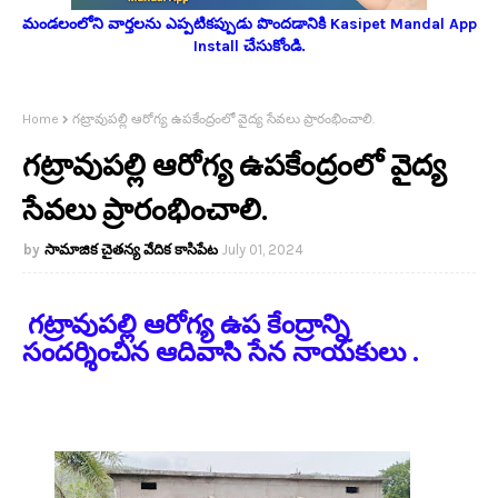
మండలంలోని వార్తలను ఎప్పటికప్పుడు పొందడానికి Kasipet Mandal App
Install చేసుకోండి.
Home
గట్రావుపల్లి ఆరోగ్య ఉపకేంద్రంలో వైద్య సేవలు ప్రారంభించాలి.
గట్రావుపల్లి ఆరోగ్య ఉపకేంద్రంలో వైద్య
సేవలు ప్రారంభించాలి.
సామాజిక చైతన్య వేదిక కాసిపేట
July 01, 2024
గట్రావుపల్లి ఆరోగ్య ఉప కేంద్రాన్ని
సందర్శించిన ఆదివాసి సేన నాయకులు .