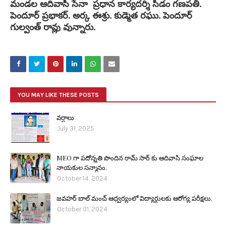
మండల ఆదివాసీ సేనా ప్రధాన కార్యదర్శి సిడం గణపతి.
పెందూర్ ప్రభాకర్. అర్క ఈశ్రు. కుడ్మెత రఘు. పెందూర్
గుల్వంత్ రావ్లు వున్నారు.
YOU MAY LIKE THESE POSTS
వర్షాలు
July 31, 2025
MEO గా పదోన్నతి పొందిన రామ్ సార్ కు ఆదివాసి సంఘాల
నాయకుల సన్మానం.
October 14, 2024
జవహర్ బాల్ మంచ్ ఆధ్వర్యంలో విద్యార్థులకు ఆరోగ్య పరీక్షలు.
October 01, 2024