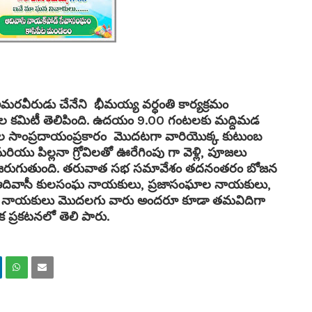
రవీరుడు చేనేని భీమయ్య వర్ధంతి కార్యక్రమం
డల కమిటీ తెలిపింది. ఉదయం 9.00 గంటలకు మద్దిమడ
తుల సాంప్రదాయంప్రకారం మొదటగా వారియొక్క కుటుంబ
మరియు పిల్లనా గ్రోవిలతో ఊరేగింపు గా వెళ్లి, పూజలు
ంచడం జరుగుతుంది. తరువాత సభ సమావేశం తదనంతరం బోజన
తెగల ఆదివాసీ కులసంఘ నాయకులు, ప్రజాసంఘాల నాయకులు,
ఘాల నాయకులు మొదలగు వారు అందరూ కూడా తమవిదిగా
 ప్రకటనలో తెలి పారు.