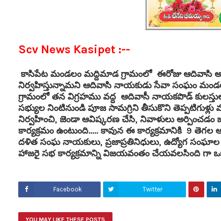
Scv News Kasipet :--
కాసిపేట మండలం మద్దిమాడ గ్రామంలో ఈరోజు ఆదివాసి అమ
నిర్వహిస్తున్నామని ఆదివాసి నాయకుడు సేవా సంఘం మం
గ్రామంలో తన విగ్రహము వద్ద ఆదివాసీ నాయకపొడ్ కులస్
సభ్యుల నింటినుండి పూజ సామగ్రిని తీసుకొని తెప్పటిగుళ్లు 
నిర్వహించి, జెండా ఆవిష్కరణ చేసి, నివాళులు అర్పి
కార్యక్రమం ఉంటుంది..... కావున ఈ కార్యక్రమానికి 9 
దళిత సంఘ నాయకులు, ప్రజాప్రతినిధులు, ఉద్యోగ సం
హాజరై సభ కార్యక్రమాన్ని విజయవంతం చేయవలసింది గా ఒక
Facebook
Twitter
YOU MAY LIKE THESE POSTS