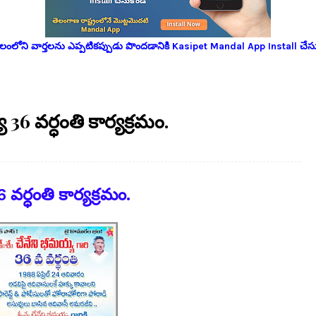
లోని వార్తలను ఎప్పటికప్పుడు పొందడానికి Kasipet Mandal App Install చేసు
6 వర్ధంతి కార్యక్రమం.
ర్ధంతి కార్యక్రమం.