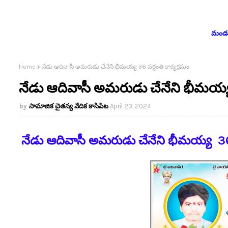
మండలం
Home
నేడు ఆదివాసీ అమరుడు చేనేని భీమయ్య 36 వర్ధంతి కార్యక్రమం.
నేడు ఆదివాసీ అమరుడు చేనేని భీమయ్య 3
సామాజిక చైతన్య వేదిక కాసిపేట
April 23, 2024
నేడు ఆదివాసీ అమరుడు చేనేని భీమయ్య 36 వ