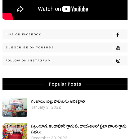
LIKE ON FACEBOOK
SUBSCRIBE ON YOUTUBE
FOLLOW ON INSTAGRAM
Popular Posts
గంజాయి బెల్టుషాపులను అరికట్టాలి
January 31, 2022
పల్లంగూడ, కొండాపూర్ గ్రామపంచాయతిలలో ప్రజా పాలన గ్రామ
సభలు.
December 30, 2023