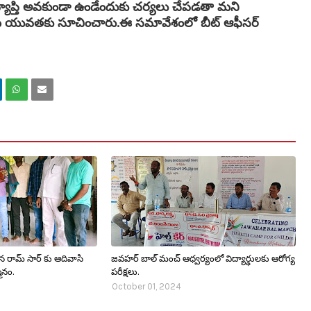
ాప్తి అవకుండా ఉండేందుకు చర్యలు చేపడతా మని
ామ యువతకు సూచించారు.ఈ సమావేశంలో బీట్ ఆఫీసర్
 రామ్ సార్ కు ఆదివాసి
జవహర్ బాల్ మంచ్ ఆధ్వర్యంలో విద్యార్థులకు ఆరోగ్య
నం.
పరీక్షలు.
October 01, 2024