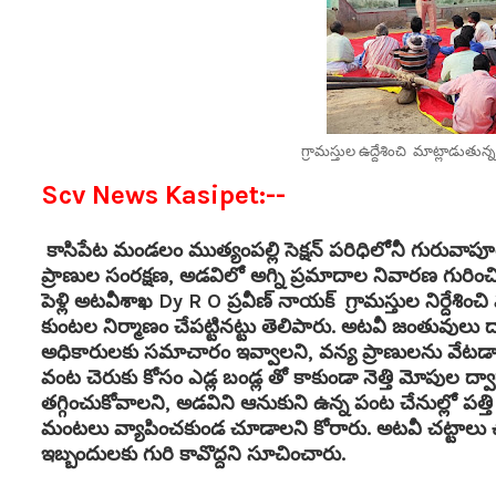
గ్రామస్తుల ఉద్దేశించి మాట్లాడుతున్న
Scv News Kasipet:--
కాసిపేట మండలం ముత్యంపల్లి సెక్షన్ పరిధిలోనీ గురువా
ప్రాణుల సంరక్షణ, అడవిలో అగ్ని ప్రమాదాల నివారణ గురిం
పెళ్లి అటవీశాఖ Dy R O ప్రవీణ్ నాయక్ గ్రామస్తుల నిర్దేశి
కుంటల నిర్మాణం చేపట్టినట్టు తెలిపారు. అటవీ జంతువులు దారి 
అధికారులకు సమాచారం ఇవ్వాలని, వన్య ప్రాణులను వేటడ
వంట చెరుకు కోసం ఎడ్ల బండ్ల తో కాకుండా నెత్తి మోపుల ద
తగ్గించుకోవాలని, అడవిని ఆనుకుని ఉన్న పంట చేనుల్లో పత్తి క
మంటలు వ్యాపించకుండ చూడాలని కోరారు. అటవీ చట్టాలు చ
ఇబ్బందులకు గురి కావొద్దని సూచించారు.