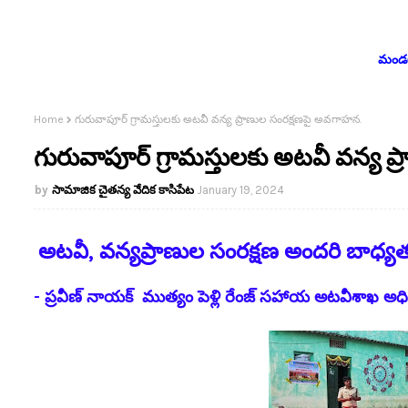
మండలం
Home
గురువాపూర్ గ్రామస్తులకు అటవీ వన్య ప్రాణుల సంరక్షణపై అవగాహన.
గురువాపూర్ గ్రామస్తులకు అటవీ వన్య 
సామాజిక చైతన్య వేదిక కాసిపేట
January 19, 2024
అటవీ, వన్యప్రాణుల సంరక్షణ అందరి బాధ్య
- ప్రవీణ్ నాయక్ ముత్యం పెళ్లి రేంజ్ సహాయ అటవీశాఖ అధ