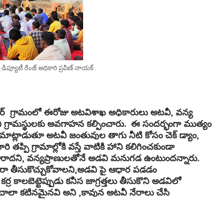
 డిప్యూటీ రేంజ్ అధికారి ప్రవీణ్ నాయక్ .
పూర్ గ్రామంలో ఈరోజు అటవిశాఖ అధికారులు అటవీ, వన్య
చి గ్రామస్థులకు అవగాహన కల్పించారు. ఈ సందర్భంగా ముత్యం
ంచి మాట్లాడుతూ అటవీ జంతువుల తాగు నీటి కోసం చెక్ డ్యాం,
తప్పి గ్రామాల్లోకి వస్తే వాటికి హాని కలిగించకుండా
ారాదని, వన్యప్రాణులతోనే అడవి మనుగడ ఉంటుందన్నారు.
్వారా తీసుకొచ్చుకోవాలని,అడవి పై ఆధార పడడం
ర్ర కాలబెట్టెప్పుడు కనీస జాగ్రత్తలు తీసుకొని అడవిలో
ాలా కటినమైనవి అని ,కావున అటవీ నేరాలు చేసి