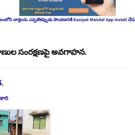
లోని వార్తలను ఎప్పటికప్పుడు పొందడానికి Kasipet Mandal App Install చేసు
ప్రాణుల సంరక్షణపై అవగాహన.
త.
ికారి