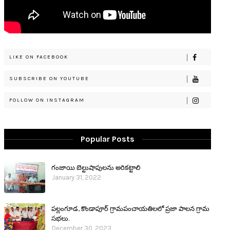
LIKE ON FACEBOOK
SUBSCRIBE ON YOUTUBE
FOLLOW ON INSTAGRAM
Popular Posts
గంజాయి బెల్టుషాపులను అరికట్టాలి
January 31, 2022
పల్లంగూడ, కొండాపూర్ గ్రామపంచాయతిలలో ప్రజా పాలన గ్రామ
సభలు.
December 30, 2023