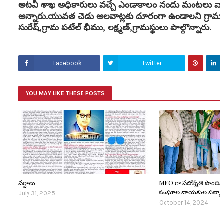
అటవీ శాఖ అధికారులు వచ్చే ఎండాకాలం నందు మంటలు వ్య
అన్నారు.యువత చెడు అలవాట్లకు దూరంగా ఉండాలని గ్ర
సురేష్,గ్రామ పటేల్ భీము, లక్ష్మణ్,గ్రామస్థులు పాల్గొన్నారు.
Facebook
Twitter
YOU MAY LIKE THESE POSTS
వర్షాలు
MEO గా పదోన్నతి పొందిన
సంఘాల నాయకుల సన్మా
July 31, 2025
October 14, 2024