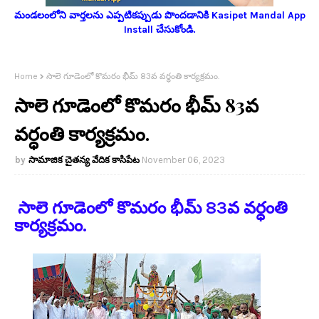
మండలంలోని వార్తలను ఎప్పటికప్పుడు పొందడానికి Kasipet Mandal App
Install చేసుకోండి.
Home
సాలె గూడెంలో కొమరం భీమ్ 83వ వర్ధంతి కార్యక్రమం.
సాలె గూడెంలో కొమరం భీమ్ 83వ
వర్ధంతి కార్యక్రమం.
సామాజిక చైతన్య వేదిక కాసిపేట
November 06, 2023
సాలె గూడెంలో కొమరం భీమ్ 83వ వర్ధంతి
కార్యక్రమం.