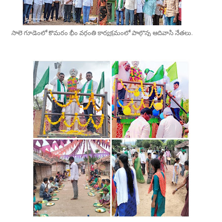
సాలె గూడెంలో కొమరం భీం వర్ధంతి కార్యక్రమంలో పాల్గొన్న ఆదివాసి నేతలు.