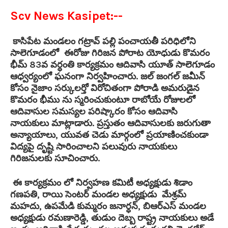
Scv News Kasipet:--
కాసిపేట మండలం గట్రావ్ పల్లి పంచాయతీ పరిధిలోని
సాలెగూడంలో ఈరోజు గిరిజన పోరాట యోధుడు కొమరం
భీమ్ 83వ వర్ధంతి కార్యక్రమం ఆదివాసి యూత్ సాలెగూడం
ఆధ్వర్యంలో ఘనంగా నిర్వహించారు. జల్ జంగల్ జమీన్
కోసం నైజాం సర్కులర్తో విరోచితంగా పోరాడి అమరుడైన
కొమరం భీము ను స్మరించుకుంటూ రాబోయే రోజులలో
ఆదివాసుల సమస్యల పరిష్కారం కోసం ఆదివాసి
నాయకులు మాట్లాడారు. ప్రస్తుతం ఆదివాసులకు జరుగుతా
అన్యాయాలు, యువత చెడు మార్గంలో ప్రయాణించకుండా
విద్యపై దృష్టి సారించాలని పలువురు నాయకులు
గిరిజనులకు సూచించారు.
ఈ కార్యక్రమం లో నిర్వహణ కమిటీ అధ్యక్షుడు శిడాం
గణపతి, రాయి సెంటర్ మండల అధ్యక్షుడు మేశ్రమ్
మహదు, ఉపమేడి కుమ్మరం జనార్ధన్, బిఆర్ఎస్ మండల
అధ్యక్షుడు రమణారెడ్డి, తుడుం దెబ్బ రాష్ట్ర నాయకులు అడే