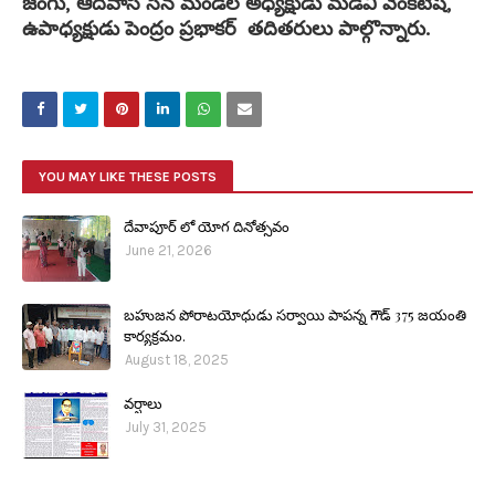
జంగు, ఆదివాసి సేన మండల అధ్యక్షుడు మడవి వెంకటేష్,
ఉపాధ్యక్షుడు పెంద్రం ప్రభాకర్ తదితరులు పాల్గొన్నారు.
YOU MAY LIKE THESE POSTS
దేవాపూర్ లో యోగ దినోత్సవం
June 21, 2026
బహుజన పోరాటయోధుడు సర్వాయి పాపన్న గౌడ్ 375 జయంతి
కార్యక్రమం.
August 18, 2025
వర్షాలు
July 31, 2025