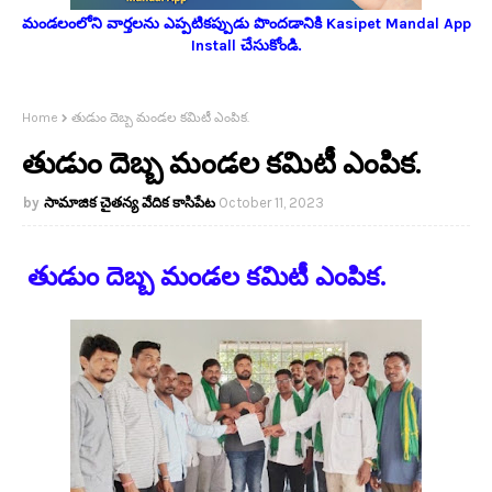
మండలంలోని వార్తలను ఎప్పటికప్పుడు పొందడానికి Kasipet Mandal App
Install చేసుకోండి.
Home
తుడుం దెబ్బ మండల కమిటీ ఎంపిక.
తుడుం దెబ్బ మండల కమిటీ ఎంపిక.
సామాజిక చైతన్య వేదిక కాసిపేట
October 11, 2023
తుడుం దెబ్బ మండల కమిటీ ఎంపిక.