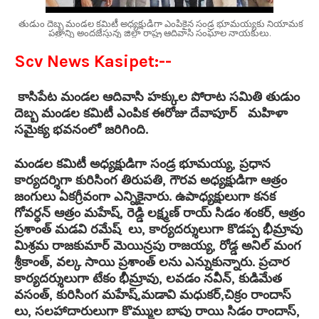
తుడుం దెబ్బ మండల కమిటీ అధ్యక్షుడిగా ఎంపికైన సండ్ర భూమయ్యకు నియామక
పత్రాన్ని అందజేస్తున్న జిల్లా రాష్ట్ర ఆదివాసి సంఘాల నాయకులు.
Scv News Kasipet:--
కాసిపేట మండల ఆదివాసి హక్కుల పోరాట సమితి తుడుం
దెబ్బ మండల కమిటీ ఎంపిక ఈరోజు దేవాపూర్ మహిళా
సమైక్య భవనంలో జరిగింది.
మండల కమిటీ అధ్యక్షుడిగా సండ్ర భూమయ్య, ప్రధాన
కార్యదర్శిగా కురిసింగ తిరుపతి, గౌరవ అధ్యక్షుడిగా ఆత్రం
జంగులు ఏకగ్రీవంగా ఎన్నికైనారు. ఉపాధ్యక్షులుగా కనక
గోవర్ధన్ ఆత్రం మహేష్, రెడ్డి లక్ష్మణ్ రాయ్ సిడం శంకర్, ఆత్రం
ప్రశాంత్ మడవి రమేష్ లు, కార్యదర్శులుగా కొడప్ప భీమ్రావు
మిశ్రమ రాజకుమార్ మెయిన్రపు రాజయ్య, రోడ్డ అనిల్ మంగ
శ్రీకాంత్, వల్క సాయి ప్రశాంత్ లను ఎన్నుకున్నారు. ప్రచార
కార్యదర్శులుగా టేకం భీమ్రావు, లవడం నవీన్, కుడిమేత
వసంత్, కురిసింగ మహేష్,మడావి మధుకర్,చిక్రం రాందాస్
లు, సలహాదారులుగా కొమ్ముల బాపు రాయి సిడం రాందాస్,