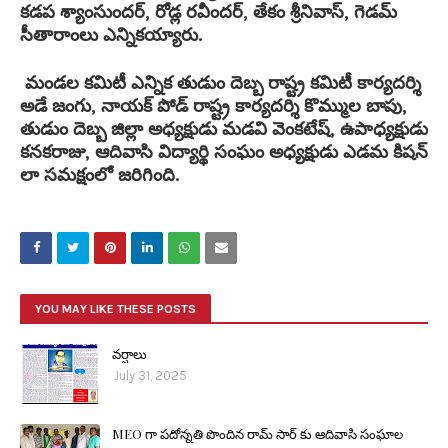
కడప శ్యాంసుందర్, రోడ్ల రవీందర్, తేకం శ్రీనివాస్, గెడమ్
సీతారాంలు ఎన్నికయ్యారు.
మండల కమిటీ ఎన్నిక తుడుం దెబ్బ రాష్ట్ర కమిటీ కార్యదర్శి
అడే జంగు, నాయక్ పోడ్ రాష్ట్ర కార్యదర్శి కొమ్ముల బాపు,
తుడుం దెబ్బ జిల్లా అధ్యక్షుడు మడవి వెంకటేష్, ఉపాధ్యక్షుడు
కనకరాజు, ఆదివాసి విద్యార్థి సంఘం అధ్యక్షుడు ఎడమ కిషన్
లా సమక్షంలో జరిగింది.
YOU MAY LIKE THESE POSTS
వర్షాలు
July 31, 2025
MEO గా పదోన్నతి పొందిన రామ్ సార్ కు ఆదివాసి సంఘాల