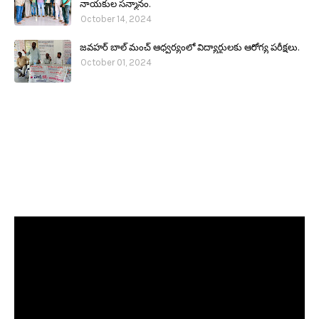
నాయకుల సన్మానం.
October 14, 2024
జవహర్ బాల్ మంచ్ ఆధ్వర్యంలో విద్యార్థులకు ఆరోగ్య పరీక్షలు.
October 01, 2024