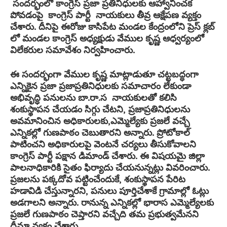
సందర్భంలో కాంగ్రెస్ ప్రజా ప్రతినిధులకు ఆహ్వానించక
పోవడంపై కాంగ్రెస్ పార్టీ నాయకులు తీవ్ర ఆక్షేపణ వ్యక్తం
చేశారు. దీనిపై ఈరోజు కాసిపేట మండల కేంద్రంలోని ప్రెస్ క్లబ్
లో మండల కాంగ్రెస్ అధ్యక్షుడు వేముల కృష్ణ ఆధ్వర్యంలో
విలేకరుల సమావేశం నిర్వహించారు.
ఈ సందర్భంగా వేముల కృష్ణ మాట్లాడుతూ చట్టబద్ధంగా
ఎన్నికైన ప్రజా ప్రజాప్రతినిధులకు సమాచారం లేకుండా
అభివృద్ధి పనులను బా.రా.స నాయకులతో కలిసి
శంకుస్థాపన చేయడం సిగ్గు చేటని, ప్రజాప్రతినిధులను
అవమానించిన అధికారులకు,ఎమ్మెల్యేకు ప్రజలే వచ్చే
ఎన్నికల్లో గుణపాఠం చెబుతారని అన్నారు. ప్రోటోకాల్
పాటించని అధికారులపై వెంటనే చర్యలు తీసుకోవాలని
కాంగ్రెస్ పార్టీ పక్షాన డిమాండ్ చేశారు. ఈ విషయమై జిల్లా
పాలనాధికారికి సైతం ఫిర్యాదు చేయనున్నట్లు వివరించారు.
ప్రజలను పక్కదోవ పట్టించేందుకే, శంకుస్థాపన పేరిట
హడావిడి చేస్తున్నారని, పనులు పూర్తిచేశాకే గ్రామాల్లో ఓట్లు
అడగాలని అన్నారు. రానున్న ఎన్నికల్లో భారాస ఎమ్మెల్యేలకు
ప్రజలే గుణపాఠం చెప్తారని వచ్చేది తమ ప్రభుత్వమేనని
ధీమా వ్యక్తం చేశారు.