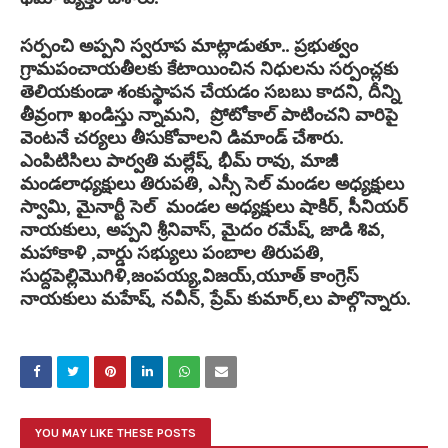
సర్పంచి అప్పని స్వరూప మాట్లాడుతూ.. ప్రభుత్వం
గ్రామపంచాయతీలకు కేటాయించిన నిధులను సర్పంచ్లకు
తెలియకుండా శంకుస్థాపన చేయడం సబబు కాదని, దీన్ని
తీవ్రంగా ఖండిస్తు న్నామని, ప్రోటోకాల్ పాటించని వారిపై
వెంటనే చర్యలు తీసుకోవాలని డిమాండ్ చేశారు.
ఎంపిటిసిలు పార్వతి మల్లేష్, భీమ్ రావు, మాజీ
మండలాధ్యక్షులు తిరుపతి, ఎస్సీ సెల్ మండల అధ్యక్షులు
స్వామి, మైనార్టీ సెల్ మండల అధ్యక్షులు షాకిర్, సీనియర్
నాయకులు, అప్పని శ్రీనివాస్, మైదం రమేష్, జాడి శివ,
మహాకాళి ,వార్డు సభ్యులు పంబాల తిరుపతి,
సుద్దపెల్లిమొగిళి,జంపయ్య,విజయ్,యూత్ కాంగ్రెస్
నాయకులు మహేష్, నవీన్, ప్రేమ్ కుమార్,లు పాల్గొన్నారు.
YOU MAY LIKE THESE POSTS