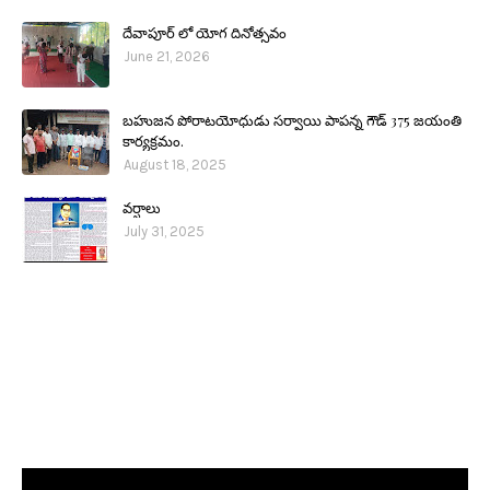
దేవాపూర్ లో యోగ దినోత్సవం
June 21, 2026
బహుజన పోరాటయోధుడు సర్వాయి పాపన్న గౌడ్ 375 జయంతి
కార్యక్రమం.
August 18, 2025
వర్షాలు
July 31, 2025