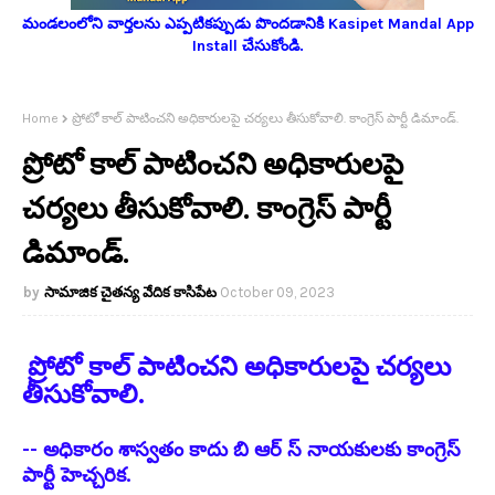
మండలంలోని వార్తలను ఎప్పటికప్పుడు పొందడానికి Kasipet Mandal App
Install చేసుకోండి.
Home
ప్రోటో కాల్ పాటించని అధికారులపై చర్యలు తీసుకోవాలి. కాంగ్రెస్ పార్టీ డిమాండ్.
ప్రోటో కాల్ పాటించని అధికారులపై
చర్యలు తీసుకోవాలి. కాంగ్రెస్ పార్టీ
డిమాండ్.
సామాజిక చైతన్య వేదిక కాసిపేట
October 09, 2023
ప్రోటో కాల్ పాటించని అధికారులపై చర్యలు
తీసుకోవాలి.
-- అధికారం శాస్వతం కాదు బి ఆర్ స్ నాయకులకు కాంగ్రెస్
పార్టీ హెచ్చరిక.