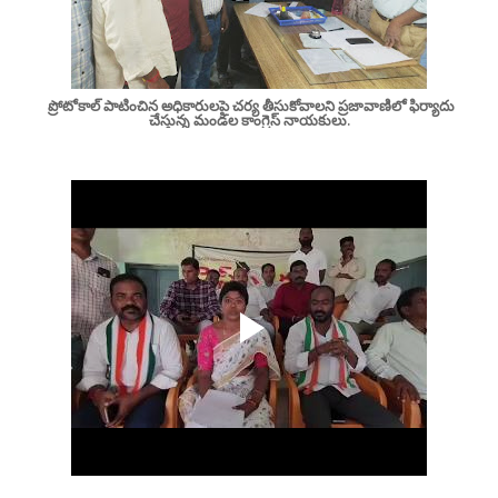
ప్రోటోకాల్ పాటించిన అధికారులపై చర్య తీసుకోవాలని ప్రజావాణిలో ఫిర్యాదు
చేస్తున్న మండల కాంగ్రెస్ నాయకులు.