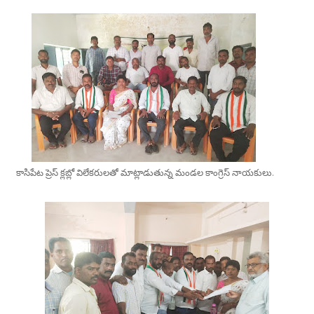
కాసిపేట ప్రెస్ క్లబ్లో విలేకరులతో మాట్లాడుతున్న మండల కాంగ్రెస్ నాయకులు.