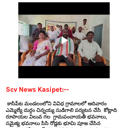
Scv News Kasipet:--
కాసిపేట మండలంలోని వివిధ గ్రామాలలో ఆదివారం
ఎమ్మెల్యే దుర్గం చిన్నయ్య సుడిగాలి పర్యటన చేసి కోట్లాది
రూపాయల విలువ గల గ్రామపంచాయతీ భవనాలు,
సమైక్య భవనాలు సిసి రోడ్లకు భూమి పూజ చేసిన