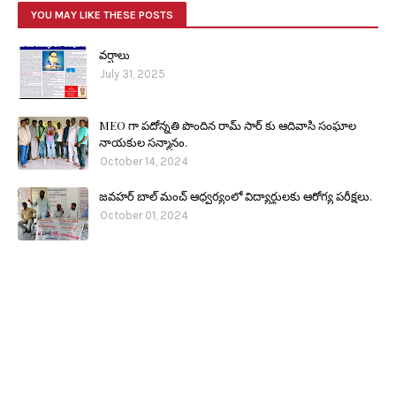
YOU MAY LIKE THESE POSTS
వర్షాలు
July 31, 2025
MEO గా పదోన్నతి పొందిన రామ్ సార్ కు ఆదివాసి సంఘాల
నాయకుల సన్మానం.
October 14, 2024
జవహర్ బాల్ మంచ్ ఆధ్వర్యంలో విద్యార్థులకు ఆరోగ్య పరీక్షలు.
October 01, 2024