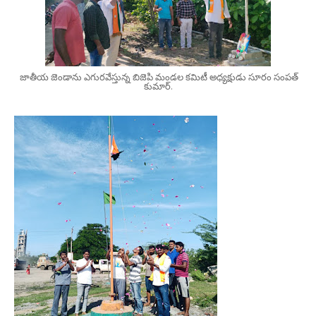
జాతీయ జెండాను ఎగురవేస్తున్న బిజెపి మండల కమిటీ అధ్యక్షుడు సూరం సంపత్
కుమార్.