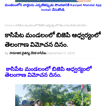
మండలంలోని వార్తలను ఎప్పటికప్పుడు పొందడానికి Kasipet Mandal App
Install చేసుకోండి.
Home
కాసిపేట మండలంలో బిజెపి ఆధ్వర్యంలో తెలంగాణ విమోచన దినం.
కాసిపేట మండలంలో బిజెపి ఆధ్వర్యంలో
తెలంగాణ విమోచన దినం.
సామాజిక చైతన్య వేదిక కాసిపేట
September 17, 2023
కాసిపేట మండలంలో బిజెపి ఆధ్వర్యంలో
తెలంగాణ విమోచన దినం.