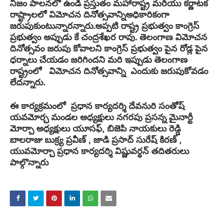
నిజం పాలనలో ఉండి ప్రస్తుతం మహారాష్ట్ర మరియు కర్ణాటక
రాష్ట్రాలలో విమోచన దినోత్సవాన్నిఅధికారికంగా
జరుపుకుంటున్నారన్నారు.అప్పటి రాష్ట్ర ప్రభుత్వం కాంగ్రెస్
ప్రభుత్వం అప్పుడు కే చంద్రశేఖర రావు. తెలంగాణ విమోచన
దినోత్సవం జరుపు కోవాలని కాంగ్రెస్ ప్రభుత్వం పైన రోడ్ల పైన
ధర్నాలు చేయడం జరిగిందని మరి ఇప్పుడు తెలంగాణ
రాష్ట్రంలో విమోచన దినోత్సవాన్ని ఎందుకు జరుపుకోవడం
లేదన్నారు.
ఈ కార్యక్రమంలో ప్రధాన కార్యదర్శి దేవనురి సంతోష్
యవమోర్చ మండల అధ్యక్షులు నగరపు ప్రసన్న మైనార్టీ
మోర్చా అధ్యక్షులు యూసఫ్, బిజెపి నాయకులు రెడ్డి
బాలరాజు బుక్ర్య ప్రవీణ్ , జాడి ప్రసాద్ సురేష్ కిరణ్ ,
యువమోర్చా ప్రధాన కార్యదర్శి విష్ణువర్ధన్ తదితరులు
పాల్గొన్నారు