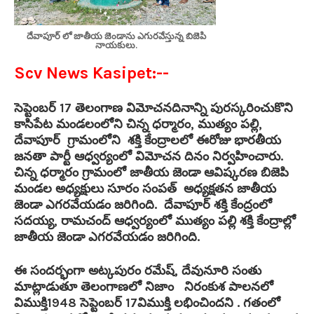
దేవాపూర్ లో జాతీయ జెండాను ఎగురవేస్తున్న బిజెపి
నాయకులు.
Scv News Kasipet:--
సెప్టెంబర్ 17 తెలంగాణ విమోచనదినాన్ని పురస్కరించుకొని
కాసిపేట మండలంలోని చిన్న ధర్మారం, ముత్యం పల్లి,
దేవాపూర్ గ్రామంలోని శక్తి కేంద్రాలలో ఈరోజు భారతీయ
జనతా పార్టీ ఆధ్వర్యంలో విమోచన దినం నిర్వహించారు.
చిన్న ధర్మారం గ్రామంలో జాతీయ జెండా ఆవిష్కరణ బిజెపి
మండల అధ్యక్షులు సూరం సంపత్ అధ్యక్షతన జాతీయ
జెండా ఎగరవేయడం జరిగింది. దేవాపూర్ శక్తి కేంద్రంలో
సదయ్య, రామచంద్ ఆధ్వర్యంలో ముత్యం పల్లి శక్తి కేంద్రాల్లో
జాతీయ జెండా ఎగరవేయడం జరిగింది.
ఈ సందర్భంగా అట్కపురం రమేష్, దేవునూరి సంతు
మాట్లాడుతూ తెలంగాణలో నిజాం నిరంకుశ పాలనలో
విముక్తి1948 సెప్టెంబర్ 17విముక్తి లభించిందని . గతంలో