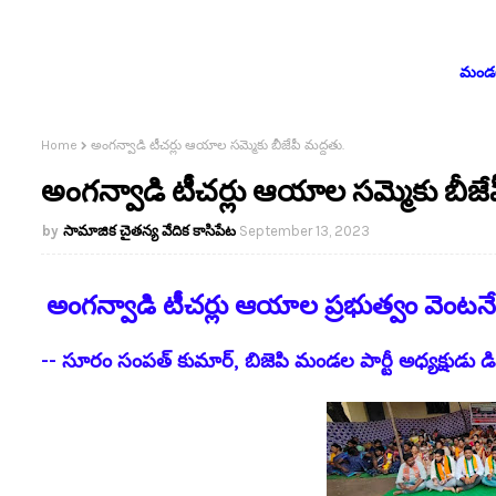
మండలం
Home
అంగన్వాడి టీచర్లు ఆయాల సమ్మెకు బీజేపీ మద్దతు.
అంగన్వాడి టీచర్లు ఆయాల సమ్మెకు బీజే
సామాజిక చైతన్య వేదిక కాసిపేట
September 13, 2023
అంగన్వాడి టీచర్లు ఆయాల ప్రభుత్వం వెంటనే
-- సూరం సంపత్ కుమార్, బిజెపి మండల పార్టీ అధ్యక్షుడు డ