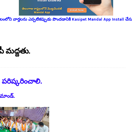
లోని వార్తలను ఎప్పటికప్పుడు పొందడానికి Kasipet Mandal App Install చేసు
పీ మద్దతు.
 పరిష్కరించాలి.
ిమాండ్.