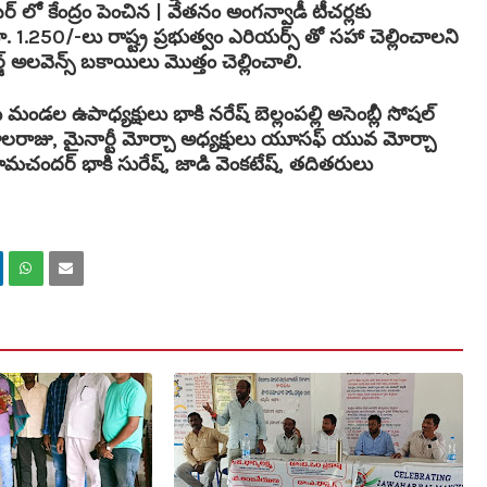
లో కేంద్రం పెంచిన | వేతనం అంగన్వాడీ టీచర్లకు
 1.250/-లు రాష్ట్ర ప్రభుత్వం ఎరియర్స్ తో సహా చెల్లించాలని
జ్ అలవెన్స్ బకాయిలు మొత్తం చెల్లించాలి.
డల ఉపాధ్యక్షులు భాకి నరేష్ బెల్లంపల్లి అసెంబ్లీ సోషల్
బాలరాజు, మైనార్టీ మోర్చా అధ్యక్షులు యూసఫ్ యువ మోర్చా
ర్జ్ రామచందర్ భాకి సురేష్, జాడి వెంకటేష్, తదితరులు