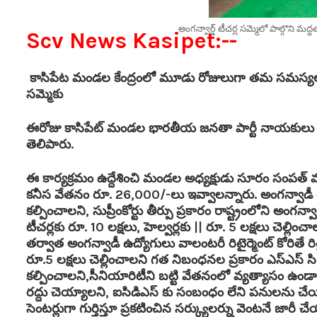
అంగన్వార్డ్ టీచర్ల సమ్మెలో పాల్గొని 
Scv News Kasipet:--
కాసిపేట మండల కేంద్రంలో మూడు రోజులుగా తమ సమస్యల పర
సమ్మెకు
ఈరోజు కాసిపేట్ మండల భారతీయ జనతా పార్టీ నాయకులు మద్దత
తెలిపారు.
ఈ కార్యక్రమం ఉద్దేశించి మండల అధ్యక్షుడు సూరం సంపత్ 
కనీస వేతనం రూ. 26,000/-లు ఇవ్వాలన్నారు. అంగన్వాడీ ట
కల్పించాలని, సుప్రీంకోర్టు తీర్పు ప్రకారం రాష్ట్రంలోని అంగన్వా
టీచర్లకు రూ. 10 లక్షలు, హెల్వర్లకు || రూ. 5 లక్షలు చెల్
తర్వాత అంగన్వాడీ ఉద్యోగులు వాలంటరీ రిటైర్మెంట్ కోరితే రిట
రూ.5 లక్షలు చెల్లించాలని గత నిబంధనల ప్రకారం ఎస్ఎస్ సి 
కల్పించాలని,సీనియారిటీని బట్టి వేతనంలో వ్యత్యాసం ఉండాల
రద్దు చెయ్యాలని, ఐసిడిఎస్ కు సంబంధం లేని పనులను చే
సెంటర్లుగా గుర్తిస్తూ ప్రకటించిన సర్క్యులర్ను వెంటనే జార