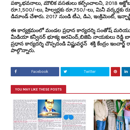
పక్కాభవనాలు, మౌలిక వసతులు కల్పించాలని, 2018 అక్టోబర్ 
రూ.1,500/-లు, హిల్వర్లకు రూ.750/-లు, మినీ వర్కర్లకు రూ.
డిమాండ్ చేశారు. 2017 నుండి టీఎ, డిఎ, ఇంక్రిమెంట్, ఇన్ఛార్
ఈ కార్యక్రమంలో మండల ప్రధాన కార్యదర్శి సంతోష్ మరియు మం
మీడియా కన్వీనర్ భూక్య అరవింద్,బిజెపి నాయకులు రెడ్డి 
ప్రధాన కార్యదర్శి చొప్పదండి విష్ణువర్ధన్ శక్తి కేంద్రం ఇంచా
పాల్గొన్నారు.
Facebook
Twitter
YOU MAY LIKE THESE POSTS