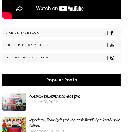
LIKE ON FACEBOOK
SUBSCRIBE ON YOUTUBE
FOLLOW ON INSTAGRAM
Popular Posts
గంజాయి బెల్టుషాపులను అరికట్టాలి
January 31, 2022
పల్లంగూడ, కొండాపూర్ గ్రామపంచాయతిలలో ప్రజా పాలన గ్రామ
సభలు.
December 30, 2023