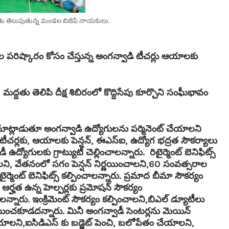
మద్దతు తెలుపుతున్న మండల బిజెపి నాయకులు.
ిష్కారం కోసం చేస్తున్న అంగన్వాడి టీచర్లు ఆయాలకు
ు తెలిపి దీక్ష శిబిరంలో కొద్దిసేపు కూర్చొని సంఘీభావం
మాట్లాడుతూ అంగన్వాడి ఉద్యోగులను పర్మినెంట్ చేయాలని
ీచర్లకు, ఆయాలకు పెన్షన్, ఈఎస్ఐ, ఉద్యోగ భద్రత సౌకర్యాలు
డీ ఉద్యోగులకు గ్రాట్యుటీ చెల్లించాలన్నారు. రిటైర్మెంట్ బెనిఫిట్స్
లించాలని, వేతనంలో సగం పెన్షన్ నిర్ణయించాలని,60 సంవత్సరాల
ైర్మెంట్ బెనిఫిట్స్ కల్పించాలన్నారు. ప్రమాద బీమా సౌకర్యం
ఆర్హత ఉన్న హెల్పర్లకు ప్రమోషన్ సౌకర్యం
న్నారు. ఇంక్రిమెంట్ సౌకర్యం కల్పించాలని,బిఎల్ డ్యూటీలు
యించకూడదన్నారు. మినీ అంగన్వాడీ సెంటర్లను మెయిన్
ీ చేయాలని,ఐసిడిఎస్ కు బడ్జెట్ పెంచి, బలోపేతం చేయాలని,