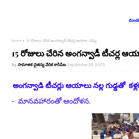
మండలం
Home
15 రోజులు చేరిన అంగన్వాడీ టీచర్ల ఆయాల సమ్మె.
15 రోజులు చేరిన అంగన్వాడీ టీచర్ల ఆయ
సామాజిక చైతన్య వేదిక కాసిపేట
September 25, 2023
అంగన్వాడి టీచర్లు ఆయాలు నల్ల గుడ్డతో కళ్
-
మానవహారంతో ఆందోళన.