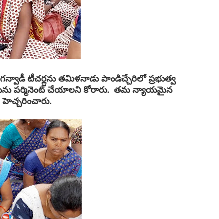
ంగన్వాడీ టీచర్లను తమిళనాడు పాండిచ్చేరిలో ప్రభుత్వ
ా తమను పర్మినెంట్ చేయాలని కోరారు. తమ న్యాయమైన
హెచ్చరించారు.