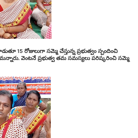
ుతూ 15 రోజులుగా సమ్మె చేస్తున్న ప్రభుత్వం స్పందించి
నారు. వెంటనే ప్రభుత్వ తమ సమస్యలు పరిష్కరించి సమ్మె