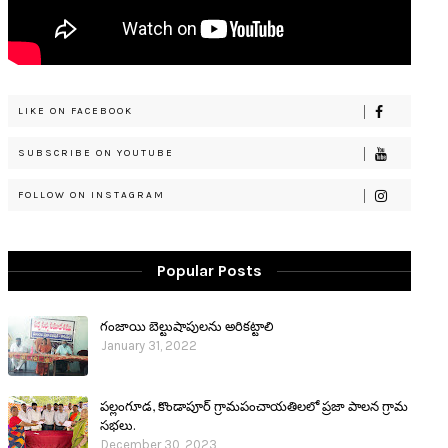
LIKE ON FACEBOOK
SUBSCRIBE ON YOUTUBE
FOLLOW ON INSTAGRAM
Popular Posts
గంజాయి బెల్టుషాపులను అరికట్టాలి
January 31, 2022
పల్లంగూడ, కొండాపూర్ గ్రామపంచాయతిలలో ప్రజా పాలన గ్రామ
సభలు.
December 30, 2023