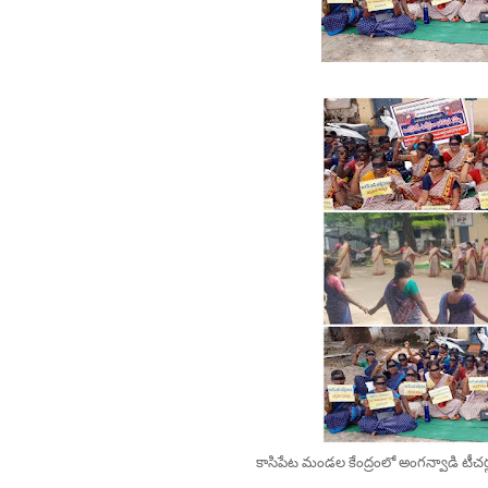
కాసిపేట మండల కేంద్రంలో అంగన్వాడి టీచర్లు