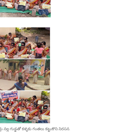
 నల్ల గుడ్డతో కళ్ళకు గంతలు కట్టుకొని నిరసన.