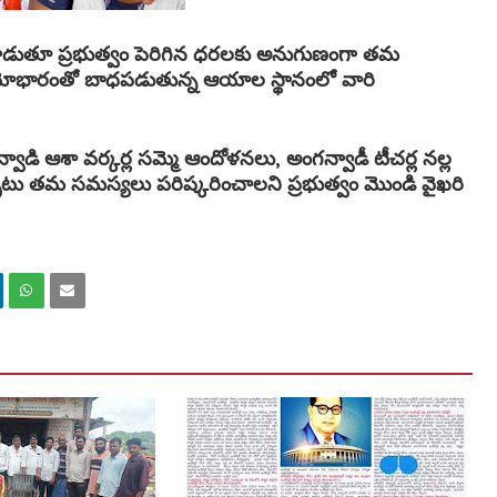
్లాడుతూ ప్రభుత్వం పెరిగిన ధరలకు అనుగుణంగా తమ
 వయోభారంతో బాధపడుతున్న ఆయాల స్థానంలో వారి
ాడి ఆశా వర్కర్ల సమ్మె ఆందోళనలు, అంగన్వాడీ టీచర్ల నల్ల
పాటు తమ సమస్యలు పరిష్కరించాలని ప్రభుత్వం మొండి వైఖరి