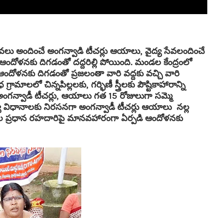
ేవలు అందించే అంగన్వాడి టీచర్లు ఆయాలు, వైద్య సేవలందించే
ఆందోళనకు దిగడంతో దద్దరిల్లి పోయింది. మండల కేంద్రంలో
ఆందోళనకు దిగడంతో ప్రజలంతా వారి వద్దకు వచ్చి వారి
లలో చిన్నపిల్లలకు, గర్భిణీ స్త్రీలకు పౌష్టికాహారాన్ని
ంగన్వాడీ టీచర్లు, ఆయాలు గత 15 రోజులుగా సమ్మె
్వ విధానాలకు నిరసనగా అంగన్వాడీ టీచర్లు ఆయాలు నల్ల
 మండల ప్రధాన రహదారిపై మానవహారంగా ఏర్పడి ఆందోళనకు