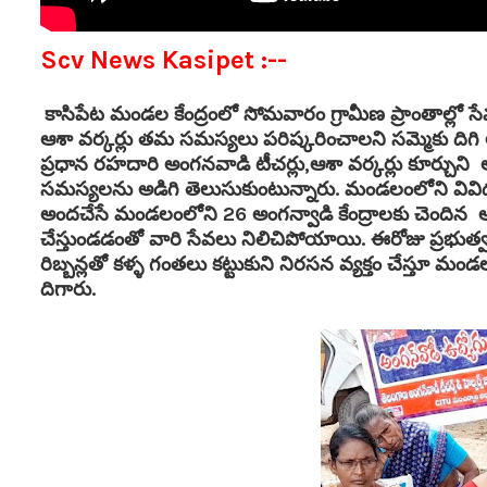
Scv News Kasipet :--
కాసిపేట మండల కేంద్రంలో సోమవారం గ్రామీణ ప్రాంతాల్లో స
ఆశా వర్కర్లు తమ సమస్యలు పరిష్కరించాలని సమ్మెకు దిగి 
ప్రధాన రహదారి అంగనవాడి టీచర్లు,ఆశా వర్కర్లు కూర్చుని 
సమస్యలను అడిగి తెలుసుకుంటున్నారు. మండలంలోని వివిధ గ్రామా
అందచేసే మండలంలోని 26 అంగన్వాడి కేంద్రాలకు చెందిన అ
చేస్తుండడంతో వారి సేవలు నిలిచిపోయాయి. ఈరోజు ప్రభుత
రిబ్బన్లతో కళ్ళ గంతలు కట్టుకుని నిరసన వ్యక్తం చేస్తూ
దిగారు.