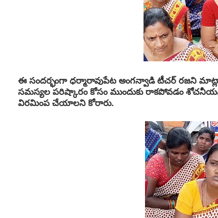
ఈ సందర్భంగా ధర్మారావుపేట అంగన్వాడి టీచర్ రజని మాట్లాడ
సమస్యల పరిష్కారం కోసం ముందుకు రాకపోవడం శోచనీయమన్
విరమింప చేయాలని కోరారు.