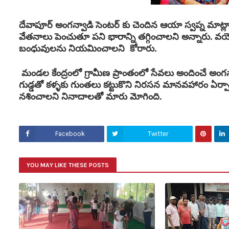
దేవాపూర్ అంగన్వాడి సెంటర్ కు చెందిన ఆయా స్వప్న మాట
వేతనాలు పెంచుతూ పని భారాన్ని తగ్గించాలని అన్నారు.
బంధువులను నియమించాలని కోరారు.
మండల కేంద్రంలో గ్రామీణ ప్రాంతంలో సేవలు అందించే అంగన్వ
గుడ్డతో కళ్ళకు గుంతలు కట్టుకొని నిరసన మానవహారం ఏర్
నశించాలని నినాదాలతో మారు మోగింది.
Facebook
Twitter
YOU MAY LIKE THESE POSTS