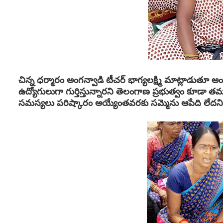
చిన్న ధర్మారం అంగన్వాడి టీచర్ భాగ్యలక్ష్మి మాట్లాడుతూ అ
ఉద్యోగులుగా గుర్తిస్తున్నారని తెలంగాణ ప్రభుత్వం కూడ
సమస్యలు పరిష్కారం అయ్యేంతవరకు సమ్మెను ఆపేది లేదని 