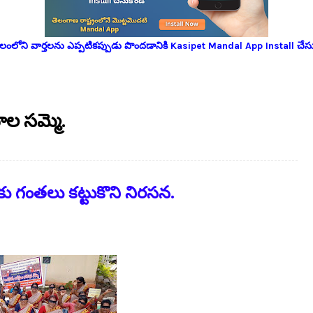
లోని వార్తలను ఎప్పటికప్పుడు పొందడానికి Kasipet Mandal App Install చేసు
ాల సమ్మె.
లకు గంతలు కట్టుకొని నిరసన.