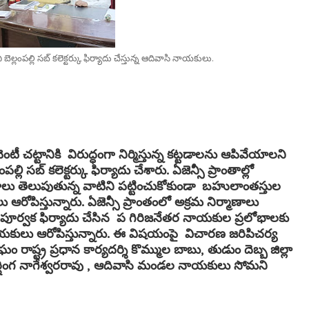
ెల్లంపల్లి సబ్ కలెక్టర్కు ఫిర్యాదు చేస్తున్న ఆదివాసి నాయకులు.
టీ చట్టానికి విరుద్ధంగా నిర్మిస్తున్న కట్టడాలను ఆపివేయాలని
బ్ కలెక్టర్కు ఫిర్యాదు చేశారు. ఏజెన్సీ ప్రాంతాల్లో
టాలు తెలుపుతున్న వాటిని పట్టించుకోకుండా బహులాంతస్తుల
 ఆరోపిస్తున్నారు. ఏజెన్సీ ప్రాంతంలో అక్రమ నిర్మాణాలు
ూర్వక ఫిర్యాదు చేసిన ప గిరిజనేతర నాయకుల ప్రలోభాలకు
ాయకులు ఆరోపిస్తున్నారు. ఈ విషయంపై విచారణ జరిపిచర్య
ఘం రాష్ట్ర ప్రధాన కార్యదర్శి కొమ్ముల బాబు, తుడుం దెబ్బ జిల్లా
కుర్షింగ నాగేశ్వరరావు , ఆదివాసి మండల నాయకులు సోమని