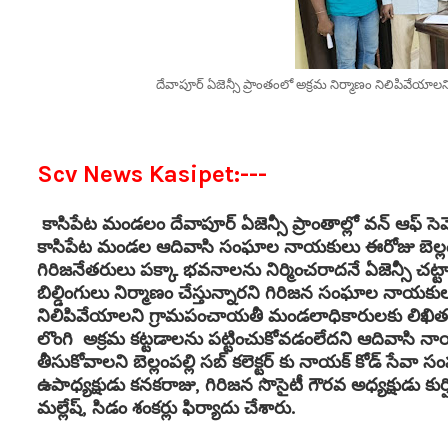
దేవాపూర్ ఏజెన్సీ ప్రాంతంలో అక్రమ నిర్మాణం నిలిపివేయాలని బ
Scv News Kasipet:---
కాసిపేట మండలం దేవాపూర్ ఏజెన్సీ ప్రాంతాల్లో వన్ ఆఫ్ సెవెం
కాసిపేట మండల ఆదివాసి సంఘాల నాయకులు ఈరోజు బెల్లంపల్లి స
గిరిజనేతరులు పక్కా భవనాలను నిర్మించరాదనే ఏజెన్సీ చట్
బిల్డింగులు నిర్మాణం చేస్తున్నారని గిరిజన సంఘాల నాయకులు
నిలిపివేయాలని గ్రామపంచాయతీ మండలాధికారులకు లిఖితప
లొంగి అక్రమ కట్టడాలను పట్టించుకోవడంలేదని ఆదివాసి న
తీసుకోవాలని బెల్లంపల్లి సబ్ కలెక్టర్ కు నాయక్ కోడ్ సేవా సం
ఉపాధ్యక్షుడు కనకరాజు, గిరిజన సొసైటీ గౌరవ అధ్యక్షుడు 
మల్లేష్, సిడం శంకర్లు ఫిర్యాదు చేశారు.