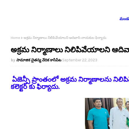
మండలం
Home
అక్రమ నిర్మాణాలు నిలిపివేయాలని ఆదివాసి నాయకుల ఫిర్యాదు.
అక్రమ నిర్మాణాలు నిలిపివేయాలని ఆదివ
సామాజిక చైతన్య వేదిక కాసిపేట
September 22, 2023
ఏజెన్సీ ప్రాంతంలో అక్రమ నిర్మాణాలను న
కలెక్టర్ కు ఫిర్యాదు.