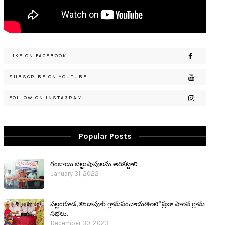
LIKE ON FACEBOOK
SUBSCRIBE ON YOUTUBE
FOLLOW ON INSTAGRAM
Popular Posts
గంజాయి బెల్టుషాపులను అరికట్టాలి
January 31, 2022
పల్లంగూడ, కొండాపూర్ గ్రామపంచాయతిలలో ప్రజా పాలన గ్రామ
సభలు.
December 30, 2023