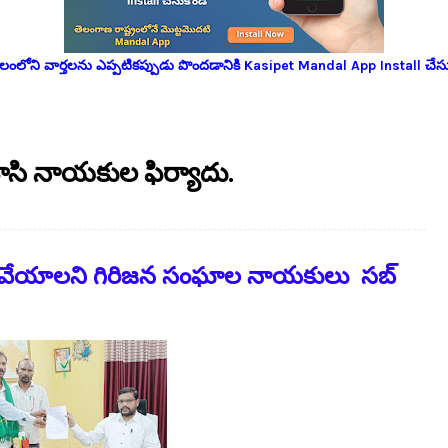
లోని వార్తలను ఎప్పటికప్పుడు పొందడానికి Kasipet Mandal App Install చేసు
ాసి నాయకుల ఫిర్యాదు.
ిలిపివేయాలని గిరిజన సంఘాల నాయకులు సబ్