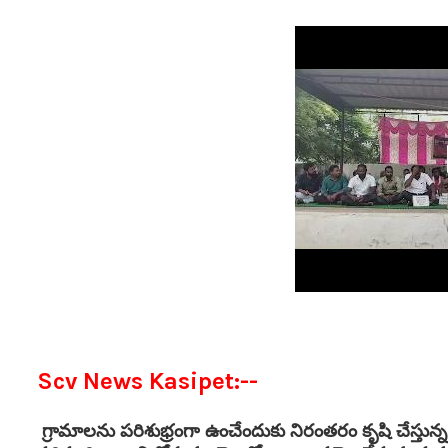
Scv News Kasipet:--
గ్రామాలను పరిశుభ్రంగా ఉంచేందుకు నిరంతరం కృషి చేస్తున