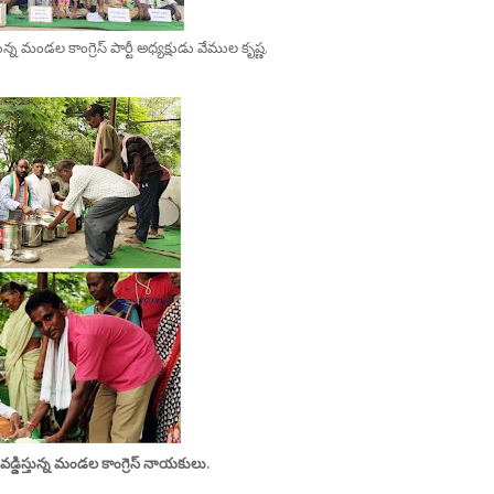
న మండల కాంగ్రెస్ పార్టీ అధ్యక్షుడు వేముల కృష్ణ.
్డిస్తున్న మండల కాంగ్రెస్ నాయకులు.