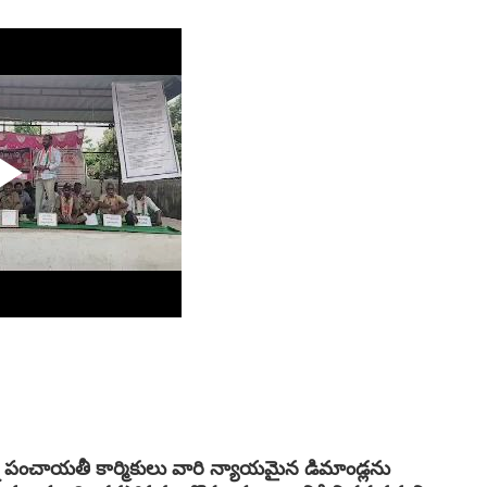
్న పంచాయతీ కార్మికులు వారి న్యాయమైన డిమాండ్లను