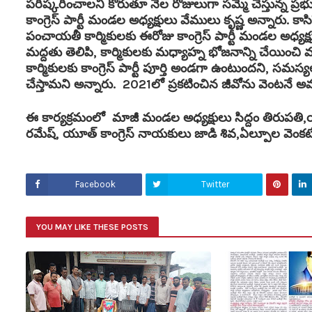
పరిష్కరించాలని కోరుతూ నెల రోజులుగా సమ్మె చేస్తున్న ప
కాంగ్రెస్ పార్టీ మండల అధ్యక్షులు వేములు కృష్ణ అన్నారు
పంచాయతీ కార్మికులకు ఈరోజు కాంగ్రెస్ పార్టీ మండల అధ్యక
మద్దతు తెలిపి, కార్మికులకు మధ్యాహ్న భోజనాన్ని చేయించి
కార్మికులకు కాంగ్రెస్ పార్టీ పూర్తి అండగా ఉంటుందని, 
చేస్తామని అన్నారు. 2021లో ప్రకటించిన జీవోను వెంటనే 
ఈ కార్యక్రమంలో మాజీ మండల అధ్యక్షులు సిద్దం తిరుపతి,య
రమేష్, యూత్ కాంగ్రెస్ నాయకులు జాడి శివ,ఏల్పూల వెంకటేష
Facebook
Twitter
YOU MAY LIKE THESE POSTS