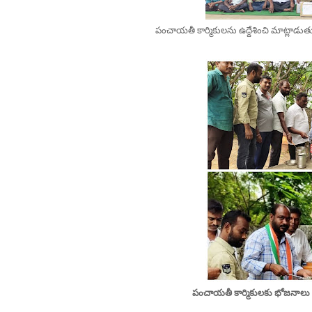
పంచాయతీ కార్మికులను ఉద్దేశించి మాట్లాడుతున్
పంచాయతీ కార్మికులకు భోజనాలు వడ