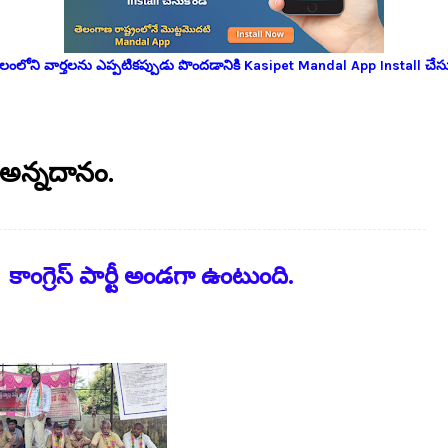
లోని వార్తలను ఎప్పటికప్పుడు పొందడానికి Kasipet Mandal App Install చేసు
, అన్నదానం.
ాంగ్రెస్ పార్టీ అండగా ఉంటుంది.