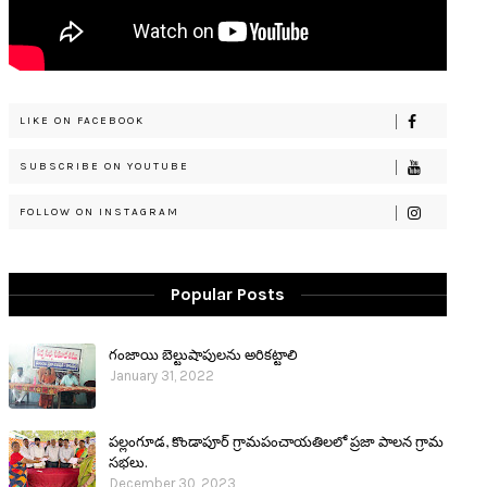
LIKE ON FACEBOOK
SUBSCRIBE ON YOUTUBE
FOLLOW ON INSTAGRAM
Popular Posts
గంజాయి బెల్టుషాపులను అరికట్టాలి
January 31, 2022
పల్లంగూడ, కొండాపూర్ గ్రామపంచాయతిలలో ప్రజా పాలన గ్రామ
సభలు.
December 30, 2023