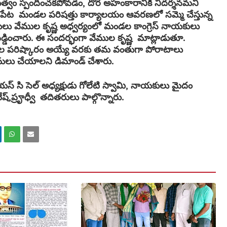
్రభుత్వం స్పందించకపోవడం, దొర అహంకారానికి నిదర్శనమని
. కాసిపేట మండల పరిషత్తు కార్యాలయం ఆవరణలో సమ్మె చేస్తున్న
్షులు వేముల కృష్ణ అధ్వర్యంలో మండల కాంగ్రెస్ నాయకులు
 వడ్డించారు. ఈ సందర్భంగా వేముల కృష్ణ మాట్లాడుతూ.
సమస్యల పరిష్కారం అయ్యే వరకు తమ వంతుగా పోరాటాలు
అమలు చేయాలని డిమాండ్ చేశారు.
స్ సి సెల్ అధ్యక్షుడు గోలేటి స్వామి, నాయకులు మైదం
్,ప్రౄధ్వీ తదితరులు పాల్గొన్నారు.