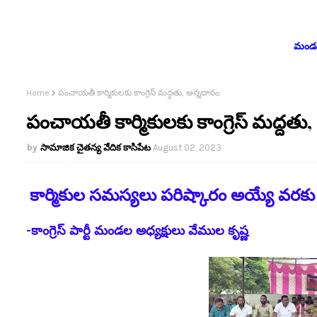
మండలం
Home
పంచాయతీ కార్మికులకు కాంగ్రెస్ మద్దతు, అన్నదానం.
పంచాయతీ కార్మికులకు కాంగ్రెస్ మద్దతు
సామాజిక చైతన్య వేదిక కాసిపేట
August 02, 2023
కార్మికుల సమస్యలు పరిష్కారం అయ్యే వరకు క
-కాంగ్రెస్ పార్టీ మండల అధ్యక్షులు వేముల కృష్ణ