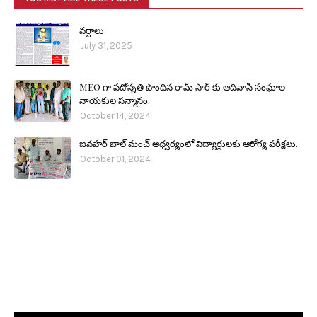
వర్షాలు
July 31, 2025
MEO గా పదోన్నతి పొందిన రామ్ సార్ కు ఆదివాసి సంఘాల
నాయకుల సన్మానం.
October 14, 2024
జవహర్ బాల్ మంచ్ ఆధ్వర్యంలో విద్యార్థులకు ఆరోగ్య పరీక్షలు.
October 01, 2024