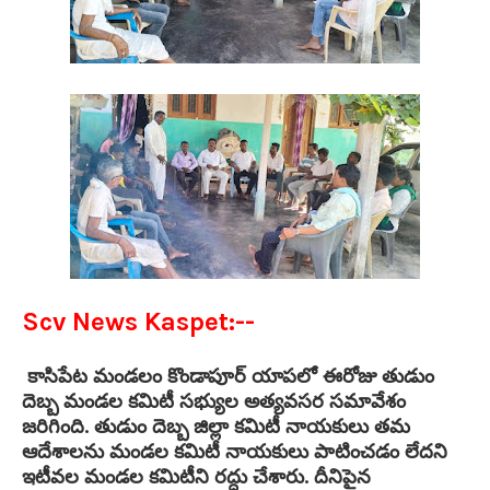
Scv News Kaspet:--
కాసిపేట మండలం కొండాపూర్ యాపలో ఈరోజు తుడుం
దెబ్బ మండల కమిటీ సభ్యుల అత్యవసర సమావేశం
జరిగింది. తుడుం దెబ్బ జిల్లా కమిటీ నాయకులు తమ
ఆదేశాలను మండల కమిటీ నాయకులు పాటించడం లేదని
ఇటీవల మండల కమిటీని రద్దు చేశారు. దీనిపైన