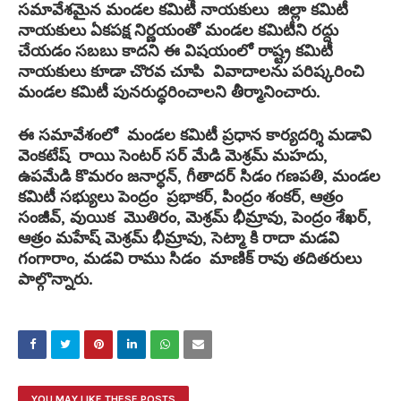
సమావేశమైన మండల కమిటీ నాయకులు జిల్లా కమిటీ
నాయకులు ఏకపక్ష నిర్ణయంతో మండల కమిటీని రద్దు
చేయడం సబబు కాదని ఈ విషయంలో రాష్ట్ర కమిటీ
నాయకులు కూడా చొరవ చూపి వివాదాలను పరిష్కరించి
మండల కమిటీ పునరుద్ధరించాలని తీర్మానించారు.
ఈ సమావేశంలో మండల కమిటీ ప్రధాన కార్యదర్శి మడావి
వెంకటేష్ రాయి సెంటర్ సర్ మేడి మెశ్రమ్ మహదు,
ఉపమేడి కొమరం జనార్ధన్, గీతాదర్ సిడం గణపతి, మండల
కమిటీ సభ్యులు పెంద్రం ప్రభాకర్, పింద్రం శంకర్, ఆత్రం
సంజీవ్, వుయిక మొతిరం, మెశ్రమ్ భీమ్రావు, పెంద్రం శేఖర్,
ఆత్రం మహేష్ మెశ్రమ్ భీమ్రావు, సెట్మా కి రాదా మడవి
గంగారాం, మడవి రాము సిడం మాణిక్ రావు తదితరులు
పాల్గొన్నారు.
YOU MAY LIKE THESE POSTS