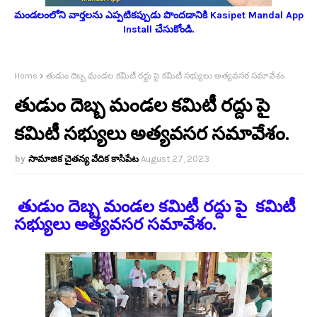
మండలంలోని వార్తలను ఎప్పటికప్పుడు పొందడానికి Kasipet Mandal App
Install చేసుకోండి.
Home
తుడుం దెబ్బ మండల కమిటీ రద్దు పై కమిటీ సభ్యులు అత్యవసర సమావేశం.
తుడుం దెబ్బ మండల కమిటీ రద్దు పై
కమిటీ సభ్యులు అత్యవసర సమావేశం.
సామాజిక చైతన్య వేదిక కాసిపేట
August 27, 2023
తుడుం దెబ్బ మండల కమిటీ రద్దు పై కమిటీ
సభ్యులు అత్యవసర సమావేశం.