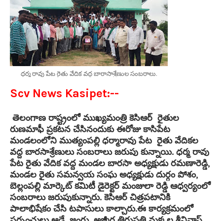
ధర్మ రావు పేట రైతు వేదిక వద్ద బారాసాశ్రేణుల సంబరాలు.
Scv News Kasipet:--
తెలంగాణ రాష్ట్రంలో ముఖ్యమంత్రి కెసిఆర్ రైతుల
రుణమాఫీ ప్రకటన చేసినందుకు ఈరోజు కాసిపేట
మండలంలోని ముత్యంపల్లి ధర్మారావు పేట రైతు వేదికల
వద్ద బారసాశ్రేణులు సంబరాలు జరుపు కున్నాయి. ధర్మ రావు
పేట రైతు వేదిక వద్ద మండల బారసా అధ్యక్షుడు రమణారెడ్డి,
మండల రైతు సమన్వయ సంఘ అధ్యక్షుడు దుర్గం పోశం,
బెల్లంపల్లి మార్కెట్ కమిటీ డైరెక్టర్ మంజులా రెడ్డి ఆధ్వర్యంలో
సంబరాలు జరుపుకున్నారు. కెసిఆర్ చిత్రపటానికి
పాలాభిషేకం చేసి టపాసులు కాల్చారు.ఈ కార్యక్రమంలో
సర్పంచులు ఆడే జంగు, అజ్మీర తిరుపతి మక్కల శ్రీనివాస్