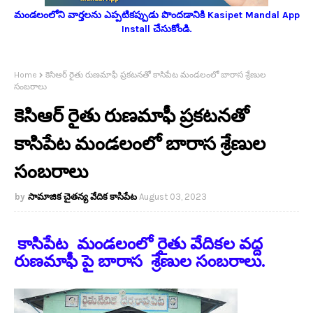
మండలంలోని వార్తలను ఎప్పటికప్పుడు పొందడానికి Kasipet Mandal App
Install చేసుకోండి.
Home
కెసిఆర్ రైతు రుణమాఫీ ప్రకటనతో కాసిపేట మండలంలో బారాస శ్రేణుల
సంబరాలు
కెసిఆర్ రైతు రుణమాఫీ ప్రకటనతో
కాసిపేట మండలంలో బారాస శ్రేణుల
సంబరాలు
సామాజిక చైతన్య వేదిక కాసిపేట
August 03, 2023
కాసిపేట మండలంలో రైతు వేదికల వద్ద
రుణమాఫీ పై బారాస శ్రేణుల సంబరాలు.