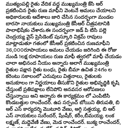
ముత్యంపల్లి రైతు వేదిక వద్ద ముఖ్యమంత్రి కేసి ఆర్
ప్రకటించిన రైతు రుణ మాఫీని వెంటనే అమలు చేయాలని
అధికారులకు ఆదేశాలు జారి చేసిన సందర్బంగా మండల
బారసా నాయకులు ముఖ్యమంత్రి కేసీఆర్ చిత్రపటానికి
పాలాభిషేకం చేశారు.ఈ సందర్బంగా జడ్ పి టిసి పల్లె
చెంద్రయ్య వైస్ ప్రెసిడెంట్ పుస్కూరి విక్రమ్ రావులు
మాట్లాడుతూ గతంలో కేసీఆర్ ప్రకటించిన రుణమాఫీని
36,000రూపాయలు అమలు చేయడం జరిగింది ఈ రోజు
నుండి 1లక్ష రూపాయలు రుణ మాఫీ త్వరలో మాఫీ చేయడం
చాలా అభినంద నీయం అన్నారు అలాగే ముఖ్యమంత్రి
రైతుల పక్షాన రైతు బంధు, రైతు బీమా ఉచిత 24గం ల
కరెంటు సకాలంలో ఎరువులు విత్తనాలు, రైతులకు
అనుకూలం గా నిర్ణయాలు తీసుకొని రైతుల అభివృద్ధికి కృషి
చేస్తుంటే ప్రతిపక్షాలు లేనిపోని అనవసర ఆరోపణలు
చేస్తున్నాయి అని అన్నారు ఈ కార్యక్రమం లో ఎంపిటిసి
కొండబత్తుల రాంచేందర్. ఉప సర్పంచ్ బోయిని తిరుపతి, బి
ఆర్ ఎస్ కార్యదర్శి మొటూరి వేణు, అగ్గి సత్తయ్య, బి ఆర్
ఎస్ నాయకులు సురేందర్, షేంషీర్, కరీం,బీమయ్య. లంక
లక్ష్మణ్, మద్దెవేణి వేణు, మెడ రాంచేందర్. బుక్య రాంచేందర్,