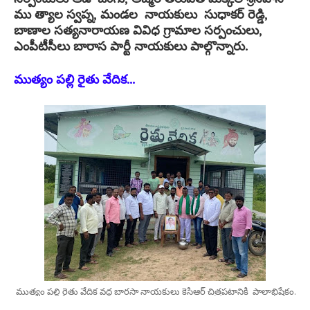
ము త్యాల స్వప్న, మండల నాయకులు సుధాకర్ రెడ్డి,
బాణాల సత్యనారాయణ వివిధ గ్రామాల సర్పంచులు,
ఎంపీటీసీలు బారాస పార్టీ నాయకులు పాల్గొన్నారు.
ముత్యం పల్లి రైతు వేదిక...
ముత్యం పల్లి రైతు వేదిక వద్ద బారసా నాయకులు కెసిఆర్ చిత్రపటానికి పాలాభిషేకం.