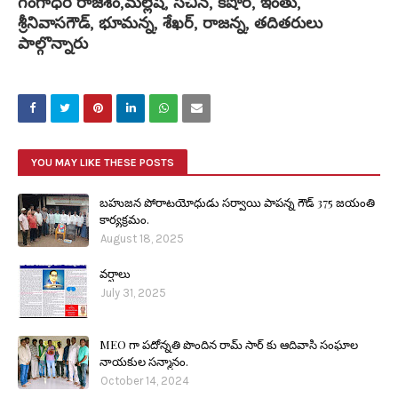
గంగాధరి రాజేశం,మల్లేష్, సచిన్, కిషోర్, ఇంతు,
శ్రీనివాసగౌడ్, భూమన్న, శేఖర్, రాజన్న, తదితరులు
పాల్గొన్నారు
YOU MAY LIKE THESE POSTS
బహుజన పోరాటయోధుడు సర్వాయి పాపన్న గౌడ్ 375 జయంతి
కార్యక్రమం.
August 18, 2025
వర్షాలు
July 31, 2025
MEO గా పదోన్నతి పొందిన రామ్ సార్ కు ఆదివాసి సంఘాల
నాయకుల సన్మానం.
October 14, 2024