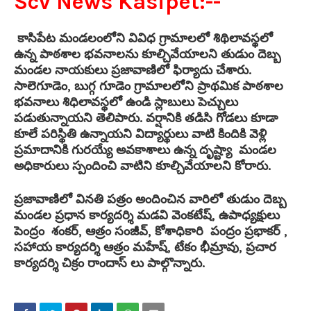
Scv News Kasipet:--
కాసిపేట మండలంలోని వివిధ గ్రామాలలో శిథిలావస్థలో
ఉన్న పాఠశాల భవనాలను కూల్చివేయాలని తుడుం దెబ్బ
మండల నాయకులు ప్రజావాణిలో ఫిర్యాదు చేశారు.
సాలెగూడెం, బుగ్గ గూడెం గ్రామాలలోని ప్రాథమిక పాఠశాల
భవనాలు శిధిలావస్థలో ఉండి స్లాబులు పెచ్చులు
పడుతున్నాయని తెలిపారు. వర్షానికి తడిసి గోడలు కూడా
కూలే పరిస్థితి ఉన్నాయని విద్యార్థులు వాటి కిందికి వెళ్లి
ప్రమాదానికి గురయ్యే అవకాశాలు ఉన్న దృష్ట్యా మండల
అధికారులు స్పందించి వాటిని కూల్చివేయాలని కోరారు.
ప్రజావాణిలో వినతి పత్రం అందించిన వారిలో తుడుం దెబ్బ
మండల ప్రధాన కార్యదర్శి మడవి వెంకటేష్, ఉపాధ్యక్షులు
పెంద్రం శంకర్, ఆత్రం సంజీవ్, కోశాధికారి పంద్రం ప్రభాకర్ ,
సహాయ కార్యదర్శి ఆత్రం మహేష్, టేకం భీమ్రావు, ప్రచార
కార్యదర్శి చిక్రం రాందాస్ లు పాల్గొన్నారు.