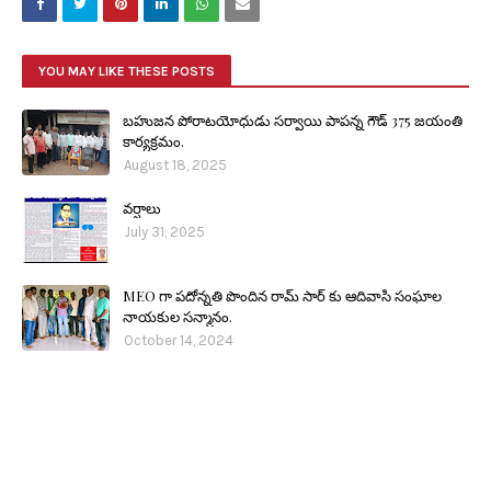
YOU MAY LIKE THESE POSTS
బహుజన పోరాటయోధుడు సర్వాయి పాపన్న గౌడ్ 375 జయంతి
కార్యక్రమం.
August 18, 2025
వర్షాలు
July 31, 2025
MEO గా పదోన్నతి పొందిన రామ్ సార్ కు ఆదివాసి సంఘాల
నాయకుల సన్మానం.
October 14, 2024