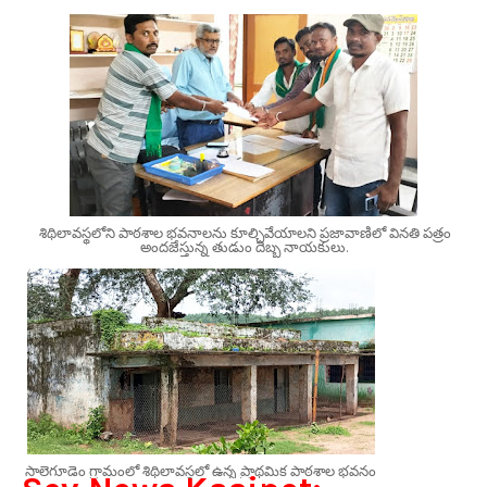
శిథిలావస్థలోని పాఠశాల భవనాలను కూల్చివేయాలని ప్రజావాణిలో వినతి పత్రం
అందజేస్తున్న తుడుం దెబ్బ నాయకులు.
సాలెగూడెం గ్రామంలో శిథిలావస్థలో ఉన్న ప్రాథమిక పాఠశాల భవనం