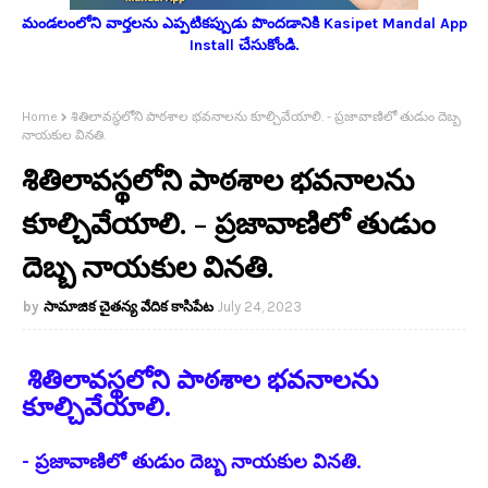
మండలంలోని వార్తలను ఎప్పటికప్పుడు పొందడానికి Kasipet Mandal App
Install చేసుకోండి.
Home
శితిలావస్థలోని పాఠశాల భవనాలను కూల్చివేయాలి. - ప్రజావాణిలో తుడుం దెబ్బ
నాయకుల వినతి.
శితిలావస్థలోని పాఠశాల భవనాలను
కూల్చివేయాలి. - ప్రజావాణిలో తుడుం
దెబ్బ నాయకుల వినతి.
సామాజిక చైతన్య వేదిక కాసిపేట
July 24, 2023
శితిలావస్థలోని పాఠశాల భవనాలను
కూల్చివేయాలి.
- ప్రజావాణిలో తుడుం దెబ్బ నాయకుల వినతి.