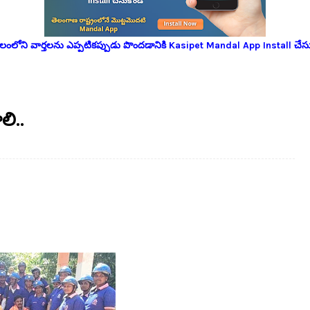
లోని వార్తలను ఎప్పటికప్పుడు పొందడానికి Kasipet Mandal App Install చేసు
లి..