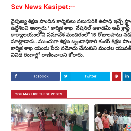
Scv News Kasipet:--
నైపుణ్య శిక్షణ పొందిన కార్మికులు నలుగురికి ఉపాధి ఇచ్చే స్
ఉద్దేశించి అన్నారు.* కార్మిక శాఖ నేషనల్ అకాడమీ ఆఫ్ క్రా
కార్యాలయంలోని సమావేశ మందిరంలో 15 రోజులపాటు నడుస్తున్
మాట్లాడారు.. ముందుగా శిక్షణ బృందాధికారి శంకర్ శిక్షణ పొం
కార్మిక శాఖ యందు పేరు నమోదు చేసుకుని మండల యువతీ య
వివిధ రంగాల్లో రాణించాలని కోరారు.
Facebook
Twitter
YOU MAY LIKE THESE POSTS