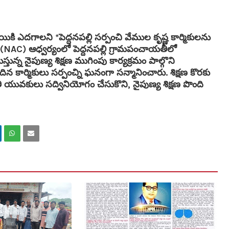
థాయికి ఎదగాలని *పెద్దనపల్లి సర్పంచి వేముల కృష్ణ కార్మికులను
ఫ్ట్ (NAC) ఆధ్వర్యంలో పెద్దనపల్లి గ్రామపంచాయతీలో
న నైపుణ్య శిక్షణ ముగింపు కార్యక్రమం పాల్గొని
దిన కార్మికులు సర్పంచ్ని ఘనంగా సన్మానించారు. శిక్షణ కొరకు
ువకులు సద్వినియోగం చేసుకొని, నైపుణ్య శిక్షణ పొంది