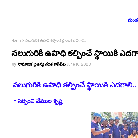
మండలం
Home
నలుగురికి ఉపాధి కల్పించే స్థాయికి ఎదగాలి..
నలుగురికి ఉపాధి కల్పించే స్థాయికి ఎదగా
సామాజిక చైతన్య వేదిక కాసిపేట
June 16, 2023
నలుగురికి ఉపాధి కల్పించే స్థాయికి ఎదగాలి..
-
సర్పంచి వేముల కృష్ణ