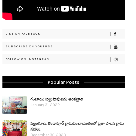
LIKE ON FACEBOOK
SUBSCRIBE ON YOUTUBE
FOLLOW ON INSTAGRAM
Popular Posts
గంజాయి బెల్టుషాపులను అరికట్టాలి
January 31, 2022
పల్లంగూడ, కొండాపూర్ గ్రామపంచాయతిలలో ప్రజా పాలన గ్రామ
సభలు.
December 30, 2023