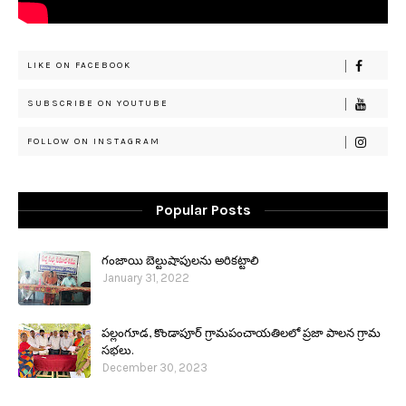
LIKE ON FACEBOOK
SUBSCRIBE ON YOUTUBE
FOLLOW ON INSTAGRAM
Popular Posts
గంజాయి బెల్టుషాపులను అరికట్టాలి
January 31, 2022
పల్లంగూడ, కొండాపూర్ గ్రామపంచాయతిలలో ప్రజా పాలన గ్రామ
సభలు.
December 30, 2023