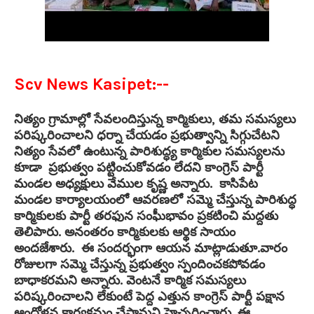
Scv News Kasipet:--
నిత్యం గ్రామాల్లో సేవలందిస్తున్న కార్మికులు, తమ సమస్యలు
పరిష్కరించాలని ధర్నా చేయడం ప్రభుత్వాన్ని సిగ్గుచేటని
నిత్యం సేవలో ఉంటున్న పారిశుద్ధ్య కార్మికుల సమస్యలను
కూడా ప్రభుత్వం పట్టించుకోవడం లేదని కాంగ్రెస్ పార్టీ
మండల అధ్యక్షులు వేముల కృష్ణ అన్నారు. కాసిపేట
మండల కార్యాలయంలో ఆవరణలో సమ్మె చేస్తున్న పారిశుద్ధ
కార్మికులకు పార్టీ తరఫున సంఘీభావం ప్రకటించి మద్దతు
తెలిపారు. అనంతరం కార్మికులకు ఆర్థిక సాయం
అందజేశారు. ఈ సందర్భంగా ఆయన మాట్లాడుతూ.వారం
రోజులగా సమ్మె చేస్తున్న ప్రభుత్వం స్పందించకపోవడం
బాధాకరమని అన్నారు. వెంటనే కార్మిక సమస్యలు
పరిష్కరించాలని లేకుంటే పెద్ద ఎత్తున కాంగ్రెస్ పార్టీ పక్షాన
ఆందోళన కార్యక్రమం చేస్తామని హెచ్చరించారు. ఈ