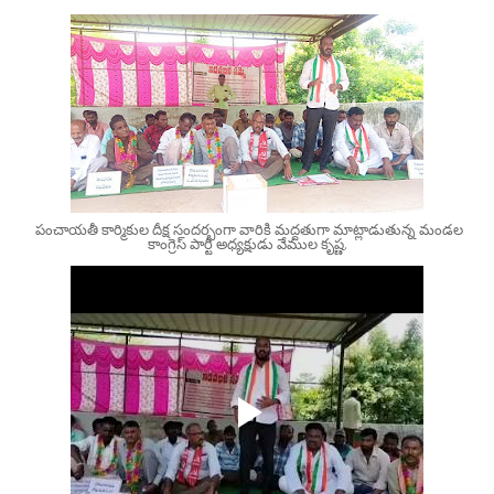
పంచాయతీ కార్మికుల దీక్ష సందర్భంగా వారికి మద్దతుగా మాట్లాడుతున్న మండల
కాంగ్రెస్ పార్టీ అధ్యక్షుడు వేముల కృష్ణ.