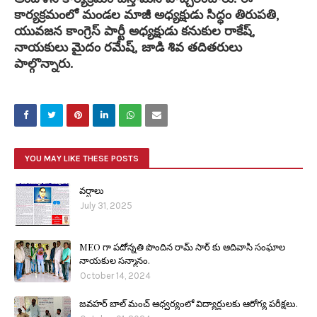
కార్యక్రమంలో మండల మాజీ అధ్యక్షుడు సిద్ధం తిరుపతి,
యువజన కాంగ్రెస్ పార్టీ అధ్యక్షుడు కనుకుల రాకేష్,
నాయకులు మైదం రమేష్, జాడి శివ తదితరులు
పాల్గొన్నారు.
YOU MAY LIKE THESE POSTS
వర్షాలు
July 31, 2025
MEO గా పదోన్నతి పొందిన రామ్ సార్ కు ఆదివాసి సంఘాల
నాయకుల సన్మానం.
October 14, 2024
జవహర్ బాల్ మంచ్ ఆధ్వర్యంలో విద్యార్థులకు ఆరోగ్య పరీక్షలు.