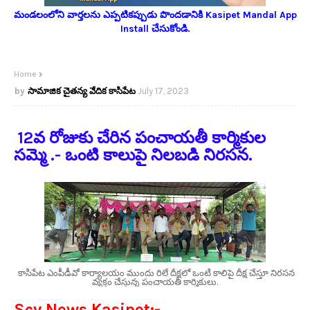
మండలంలోని వార్తలను ఎప్పటికప్పుడు పొందడానికి Kasipet Mandal App
Install చేసుకోండి.
Home
సామాజిక చైతన్య వేదిక కాసిపేట
July 17, 2023
12వ రోజుకు చేరిన పంచాయతీ కార్మికుల
సమ్మె .
- ఒంటి కాలుపై నిలబడి నిరసన.
కాసిపేట ఎంపీడీవో కార్యాలయం ముందు రిలే దీక్షలో ఒంటి కాలిపై దీక్ష చేస్తూ నిరసన
వ్యక్తం చేస్తున్న పంచాయతీ కార్మికులు.
Scv News Kasipet:-