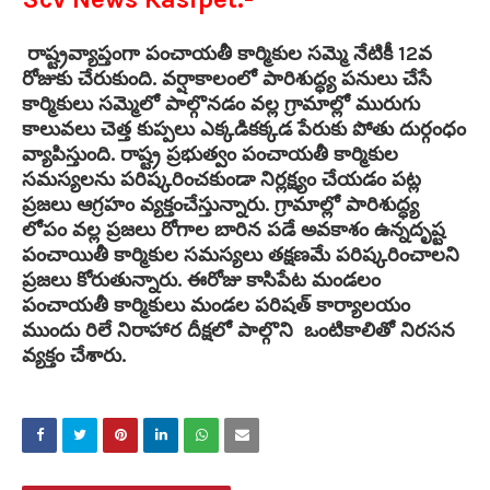
రాష్ట్రవ్యాప్తంగా పంచాయతీ కార్మికుల సమ్మె నేటికీ 12వ
రోజుకు చేరుకుంది. వర్షాకాలంలో పారిశుద్ధ్య పనులు చేసే
కార్మికులు సమ్మెలో పాల్గొనడం వల్ల గ్రామాల్లో మురుగు
కాలువలు చెత్త కుప్పలు ఎక్కడికక్కడ పేరుకు పోతు దుర్గంధం
వ్యాపిస్తుంది. రాష్ట్ర ప్రభుత్వం పంచాయతీ కార్మికుల
సమస్యలను పరిష్కరించకుండా నిర్లక్ష్యం చేయడం పట్ల
ప్రజలు ఆగ్రహం వ్యక్తంచేస్తున్నారు. గ్రామాల్లో పారిశుద్ధ్య
లోపం వల్ల ప్రజలు రోగాల బారిన పడే అవకాశం ఉన్నదృష్ట
పంచాయితీ కార్మికుల సమస్యలు తక్షణమే పరిష్కరించాలని
ప్రజలు కోరుతున్నారు. ఈరోజు కాసిపేట మండలం
పంచాయతీ కార్మికులు మండల పరిషత్ కార్యాలయం
ముందు రిలే నిరాహార దీక్షలో పాల్గొని ఒంటికాలితో నిరసన
వ్యక్తం చేశారు.