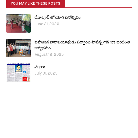
YOU MAY LIKE THESE POSTS
దేవాపూర్ లో యోగ దినోత్సవం
June 21, 2026
బహుజన పోరాటయోధుడు సర్వాయి పాపన్న గౌడ్ 375 జయంతి
కార్యక్రమం.
August 18, 2025
వర్షాలు
July 31, 2025