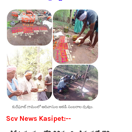
కుర్రేఘాట్ గ్రామంలో ఆదివాసుల అకడి సంబరాల దృశ్యం.
Scv News Kasipet:--