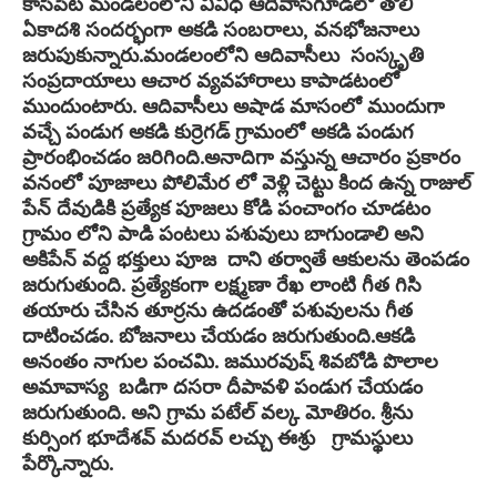
కాసిపేట మండలంలోని వివిధ ఆదివాసిగూడలో తొలి
ఏకాదశి సందర్భంగా అకడి సంబరాలు, వనభోజనాలు
జరుపుకున్నారు.మండలంలోని ఆదివాసీలు సంస్కృతి
సంప్రదాయాలు ఆచార వ్యవహారాలు కాపాడటంలో
ముందుంటారు. ఆదివాసీలు అషాడ మాసంలో ముందుగా
వచ్చే పండుగ అకడి కుర్రెగడ్ గ్రామంలో అకడి పండుగ
ప్రారంభించడం జరిగింది.అనాదిగా వస్తున్న ఆచారం ప్రకారం
వనంలో పూజాలు పోలిమేర లో వెళ్లి చెట్టు కింద ఉన్న రాజుల్
పేన్ దేవుడికి ప్రత్యేక పూజలు కోడి పంచాంగం చూడటం
గ్రామం లోని పాడి పంటలు పశువులు బాగుండాలి అని
అకిపేన్ వద్ద భక్తులు పూజ దాని తర్వాతే ఆకులను తెంపడం
జరుగుతుంది. ప్రత్యేకంగా లక్ష్మణా రేఖ లాంటి గీత గిసి
తయారు చేసిన తూర్రను ఉదడంతో పశువులను గీత
దాటించడం. బోజనాలు చేయడం జరుగుతుంది.ఆకడి
అనంతం నాగుల పంచమి. జమురవుష్ శివబోడి పొలాల
అమావాస్య బడిగా దసరా దీపావళి పండుగ చేయడం
జరుగుతుంది. అని గ్రామ పటేల్ వల్క మోతిరం. శ్రీను
కుర్సింగ భూదేశవ్ మదరవ్ లచ్చు ఈశ్రు గ్రామస్థులు
పేర్కొన్నారు.