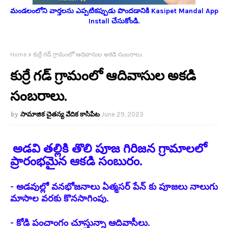
మండలంలోని వార్తలను ఎప్పటికప్పుడు పొందడానికి Kasipet Mandal App
Install చేసుకోండి.
Home
కుర్రే గడ్ గ్రామంలో ఆదివాసుల అకడి సంబరాలు.
కుర్రే గడ్ గ్రామంలో ఆదివాసుల అకడి
సంబరాలు.
సామాజిక చైతన్య వేదిక కాసిపేట
June 29, 2023
అడవి తల్లికి తొలి పూజ గిరిజన గ్రామాలలో
ప్రారంభమైన ఆకడి సంబురం.
- అడవుల్లో వనభోజనాలు ఏత్మసర్ పేన్ కు పూజలు నాలుగు
మాసాల వరకు కొనసాగింపు.
- కోడి పంచాంగం చూస్తున్నా ఆదివాసీలు.