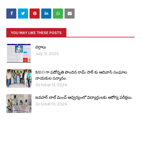
YOU MAY LIKE THESE POSTS
వర్షాలు
July 31, 2025
MEO గా పదోన్నతి పొందిన రామ్ సార్ కు ఆదివాసి సంఘాల
నాయకుల సన్మానం.
October 14, 2024
జవహర్ బాల్ మంచ్ ఆధ్వర్యంలో విద్యార్థులకు ఆరోగ్య పరీక్షలు.
October 01, 2024