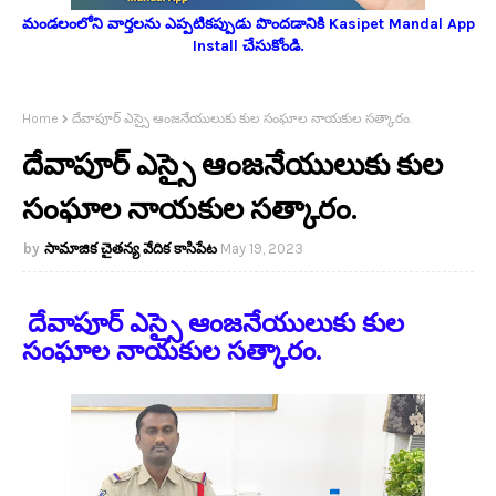
మండలంలోని వార్తలను ఎప్పటికప్పుడు పొందడానికి Kasipet Mandal App
Install చేసుకోండి.
Home
దేవాపూర్ ఎస్సై ఆంజనేయులుకు కుల సంఘాల నాయకుల సత్కారం.
దేవాపూర్ ఎస్సై ఆంజనేయులుకు కుల
సంఘాల నాయకుల సత్కారం.
సామాజిక చైతన్య వేదిక కాసిపేట
May 19, 2023
దేవాపూర్ ఎస్సై ఆంజనేయులుకు కుల
సంఘాల నాయకుల సత్కారం.