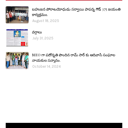
బహుజన పోరాటయోధుడు సర్వాయి పాపన్న గౌడ్ 375 జయంతి
కార్యక్రమం.
August 18, 2025
వర్షాలు
July 31, 2025
MEO గా పదోన్నతి పొందిన రామ్ సార్ కు ఆదివాసి సంఘాల
నాయకుల సన్మానం.
October 14, 2024