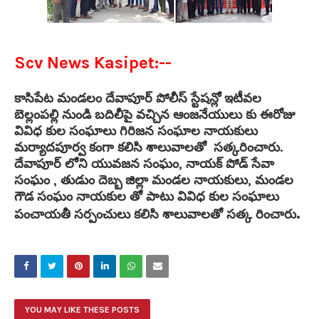
Scv News Kasipet:--
కాసిపేట మండలం దేవాపూర్ పోలీస్ స్టేషన్లో ఇటీవల
బెల్లంపల్లి నుండి బదిలీపై వచ్చిన ఆంజనేయులు కు ఈరోజు
వివిధ కుల సంఘాలు గిరిజన సంఘాల నాయకులు
మర్యాదపూర్వ కంగా కలిసి శాలువాలతో సత్కరించారు.
దేవాపూర్ లోని యువజన సంఘం, నాయక్ పోడ్ సేవా
సంఘం , తుడుం దెబ్బ జిల్లా మండల నాయకులు, మండల
గౌడ సంఘం నాయకుల తో పాటు వివిధ కుల సంఘాలు
.
పంచాయతీ సర్పంచులు కలిసి శాలువాలతో సత్క రించారు
YOU MAY LIKE THESE POSTS