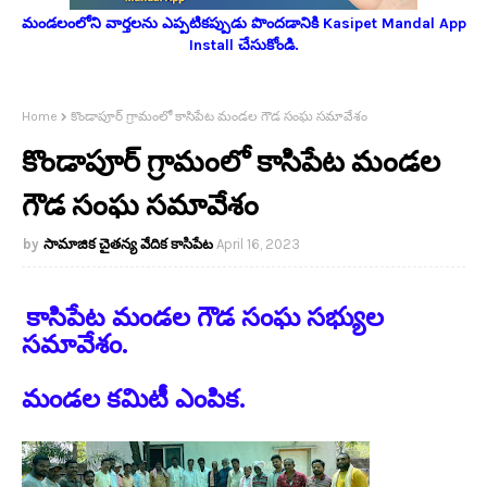
మండలంలోని వార్తలను ఎప్పటికప్పుడు పొందడానికి Kasipet Mandal App
Install చేసుకోండి.
Home
కొండాపూర్ గ్రామంలో కాసిపేట మండల గౌడ సంఘ సమావేశం
కొండాపూర్ గ్రామంలో కాసిపేట మండల
గౌడ సంఘ సమావేశం
సామాజిక చైతన్య వేదిక కాసిపేట
April 16, 2023
కాసిపేట మండల గౌడ సంఘ సభ్యుల
సమావేశం.
మండల కమిటీ ఎంపిక.