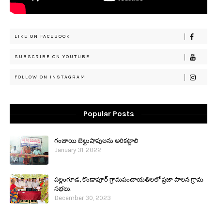
LIKE ON FACEBOOK
SUBSCRIBE ON YOUTUBE
FOLLOW ON INSTAGRAM
Popular Posts
గంజాయి బెల్టుషాపులను అరికట్టాలి
January 31, 2022
పల్లంగూడ, కొండాపూర్ గ్రామపంచాయతిలలో ప్రజా పాలన గ్రామ
సభలు.
December 30, 2023