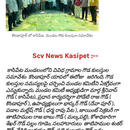
కొండాపూర్ లో కాసిపేట మండల గౌడ కులస్తుల సమావేశం
Scv News Kasipet :--
కాసిపేట మండలంలోని వివిధ గ్రామాల గౌడ కులస్తుల
సమావేశం కొండాపూర్ యాపలో ఈరోజు జరిగింది. గౌడ
కులస్తుల సమస్యలపై చర్చించి మండల కమిటీని ఏకగ్రీవంగా
ఎన్నుకున్నారు. మండల కమిటీ అధ్యక్షుడిగా మార్గ శ్రీనివాస్
గౌడ్ ( కాసిపేట), ప్రధాన కార్యదర్శిగా పోడేటి రాజ గౌడ్ (
కొండాపూర్ ), ఉపాధ్యక్షులుగా భాస్కర్ గౌడ్ (దేవా పూర్ ),
పడాల మల్లేష్ గౌడ్ ( ధర్మ రావు పేట ), జాయింట్ సెక్రటరీ గా
తాటిపాముల రాజ బాబు గౌడ్ ( మల్కపల్లి), కోశాధికారిగా
శేఖర్ గౌడ్ పల్లం గూడెం, సలహాదారులు తాటిపాముల శంకర్