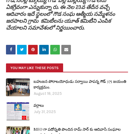
గౌడ్, నేరెల్లి బుగ్గయ్య గౌడ్ పల్లె మల్లయ్య గౌడ్ లను
ఏకగ్రీవంగా ఎన్నుకున్నా రు. ఈ నెల 23వ తేదీన వచ్చే
ఆదివారం ఇదే స్థలంలో గౌడ సంఘ ఆత్మీయ సమ్మేళనం
జరపాలని గ్రామ కమిటీలను యూత్ కమిటీని ఎంపిక
చేయాలని సమావేశంలో నిర్ణయించారు.
YOU MAY LIKE THESE POSTS
బహుజన పోరాటయోధుడు సర్వాయి పాపన్న గౌడ్ 375 జయంతి
కార్యక్రమం.
August 18, 2025
వర్షాలు
July 31, 2025
MEO గా పదోన్నతి పొందిన రామ్ సార్ కు ఆదివాసి సంఘాల