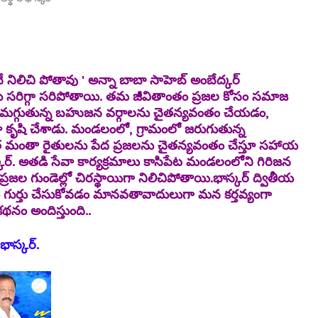
నే నిలిచి పోతావు ' అన్నా బాబా సాహెబ్ అంబేద్కర్
కు సరిగ్గా సరిపోతాయి. తమ జీవితాంతం ప్రజల కోసం సమాజ
ంలో మగ్గుతున్న బహుజన వర్గాలను చైతన్యవంతం చేయడం,
 కృషి చేశాడు. మండలంలో, గ్రామంలో జరుగుతున్న
ీవిత మంతా రైతులను పేద ప్రజలను చైతన్యవంతం చేస్తూ సహాయ
కర్. అతడి సేవా కార్యక్రమాలు కాసిపేట మండలంలోని గిరిజన
జల గుండెల్లో చిరస్థాయిగా నిలిచిపోతాయి.
భాస్కర్ ద్వితీయ
గుర్తు చేసుకోవడం మానవతావాదులుగా మన కర్తవ్యంగా
నం అందిస్తుంది..
 భాస్కర్.