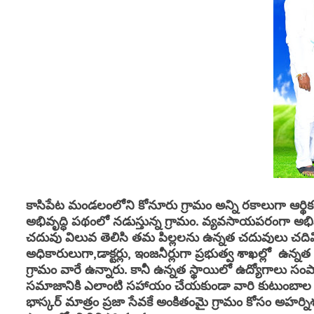
కాసిపేట మండలంలోని కోనూరు గ్రామం అన్ని రకాలుగా ఆర్
అభివృద్ధి పథంలో నడుస్తున్న గ్రామం. వ్యవసాయపరంగా అభివృ
చదువు విలువ తెలిసి తమ పిల్లలను ఉన్నత చదువులు చదివించ
అధికారులుగా,డాక్టర్లు, ఇంజనీర్లుగా ప్రభుత్వ శాఖల్లో 
గ్రామం వారే ఉన్నారు. కానీ ఉన్నత స్థాయిలో ఉద్యోగాలు స
సమాజానికి ఎలాంటి సహాయం చేయకుండా వారి కుటుంబాల వరక
భాస్కర్ మాత్రం ప్రజా సేవకే అంకితంమై గ్రామం కోసం అహర్నిశ