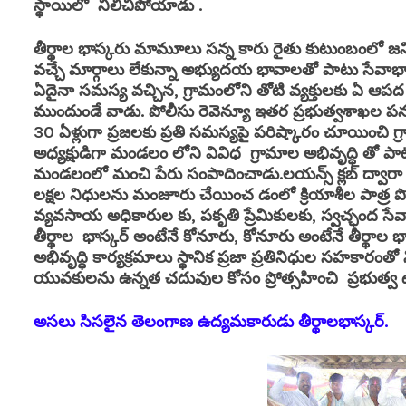
స్థాయిలో నిలిచిపోయాడు .
తీర్థాల భాస్కరు మామూలు సన్న కారు రైతు కుటుంబంలో జన్
వచ్చే మార్గాలు లేకున్నా అభ్యుదయ భావాలతో పాటు సేవా
ఏదైనా సమస్య వచ్చిన, గ్రామంలోని తోటి వ్యక్తులకు ఏ ఆపద 
ముందుండే వాడు. పోలీసు రెవెన్యూ ఇతర ప్రభుత్వశాఖల పన
30 ఏళ్లుగా ప్రజలకు ప్రతి సమస్యపై పరిష్కారం చూయించి గ్రా
అధ్యక్షుడిగా మండలం లోని వివిధ గ్రామాల అభివృద్ధి తో పాటు
మండలంలో మంచి పేరు సంపాదించాడు.లయన్స్ క్లబ్ ద్వారా 
లక్షల నిధులను మంజూరు చేయించ డంలో క్రియాశీల పాత్ర పోష
వ్యవసాయ అధికారుల కు, పకృతి ప్రేమికులకు, స్వచ్ఛంద సేవా 
తీర్థాల భాస్కర్ అంటేనే కోనూరు, కోనూరు అంటేనే తీర్థాల 
అభివృద్ధి కార్యక్రమాలు స్థానిక ప్రజా ప్రతినిధుల సహకారంతో ని
యువకులను ఉన్నత చదువుల కోసం ప్రోత్సహించి ప్రభుత్వ ఉద్య
అసలు సిసలైన తెలంగాణ ఉద్యమకారుడు తీర్థాలభాస్కర్.