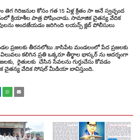
ెగ గిరిజనుల కోసం గత 15 ఏళ్ల క్రితం సా అనే స్వచ్ఛంద
లో క్రియాశీల పాత్ర పోషించాడు. సామాజిక చైతన్య వేదిక
ువులను అందజేయడం జరిగింది లయన్స్ క్లబ్ పోలీసులు
ల ప్రజలకు తీరనలోటు .
కాసిపేట మండలంలో పేద ప్రజలకు
ువలు కలిగిన ప్రతి ఒక్కరూ తీర్థాల భాస్కర్ ను ఆదర్శంగా
జలకు, రైతులకు చేసిన సేవలను గుర్తుచేసు కోవడం
ైతన్య వేదిక సోషల్ మీడియా బావిస్తుంది.