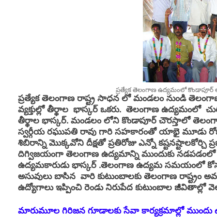
ప్రత్యేక తెలంగాణ ఉద్యమంలో కొండాపూర్ లోన
ప్రత్యేక తెలంగాణ రాష్ట్ర సాధన లో మండలం నుండి తెలంగాణ 
వ్యక్తుల్లో తీర్థాల భాస్కర్ ఒకరు. తెలంగాణ ఉద్యమంలో చురుగ
తీర్థాల భాస్కర్. మండలం లోని కొండాపూర్ చౌరస్తాలో తెల
స్వర్గీయ రఘుపతి రావు గారి సహకారంతో యాభై మూడు రోజుల రిల
శిబిరాన్ని మొక్కవోని దీక్షతో ప్రతిరోజు ఎన్నో కష్టనష్టాలకో
దిగ్విజయంగా తెలంగాణ ఉద్యమాన్ని ముందుకు నడపడంలో క
ఉద్యమకారుడు భాస్కర్ .
తెలంగాణ ఉద్యమ సమయంలో కోనూరు
అసువులు బాసిన వారి కుటుంబాలకు తెలంగాణ రాష్ట్రం అవ
ఉద్యోగాలు ఇప్పించి రెండు నిరుపేద కుటుంబాల జీవితాల్
మారుమూల గిరిజన గూడాలకు సేవా కార్యక్రమాల్లో ముందు ఉ