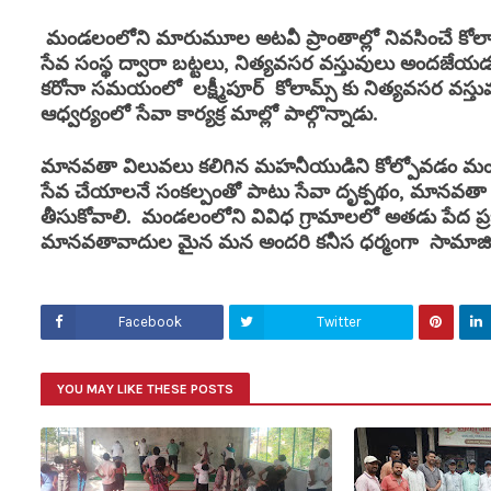
మండలంలోని మారుమూల అటవీ ప్రాంతాల్లో నివసించే కోలాం త
సేవ సంస్థ ద్వారా బట్టలు, నిత్యవసర వస్తువులు అందజేయడం
కరోనా సమయంలో లక్ష్మీపూర్ కోలామ్స్ కు నిత్యవసర వస్త
ఆధ్వర్యంలో సేవా కార్యక్ర మాల్లో పాల్గొన్నాడు.
మానవతా విలువలు కలిగిన మహనీయుడిని కోల్పోవడం మండ
సేవ చేయాలనే సంకల్పంతో పాటు సేవా దృక్పథం, మానవతా విల
తీసుకోవాలి. మండలంలోని వివిధ గ్రామాలలో అతడు పేద ప్ర
మానవతావాదుల మైన మన అందరి కనీస ధర్మంగా సామాజిక చ
Facebook
Twitter
YOU MAY LIKE THESE POSTS