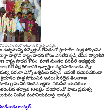
ి నిరహర దీక్షలో అభివాదం చేస్తున్న భాస్కర్.
ఉద్యమాన్ని ఉవ్వెత్తున లేపడంలో క్రియాశీల పాత్ర పోషించిన
్గా పాల్గొని రాష్ట్ర సాధన కోసం ఎనలేని కృషి చేసిన త్యాగశీలి
ంగాణ రాష్ట్ర సాధన కోసం మాజీ మండల పరిషత్ అధ్యక్షుడు
ే దీక్ష శిబిరానికి ఇన్చార్జిగా వ్యవహరించాడు. దీక్షా
ర్చి ప్రభుత్వ పరంగా ఎన్నో ఒత్తిడిలు వచ్చిన ఎవరికీ భయపడకుండా
్రియాశీల పాత్ర పోషించిన అసలు సిసలైన తెలంగాణ
 గ్రామానికి చెందిన ఇద్దరు నిరుపేద యువకులు
తరించిన తర్వాత 10లక్షల పరిహారంతో పాటు ప్రభుత్వ
లో వెలుగును నింపిన మహనీయమూర్తి భాస్కర్.
ండేవాడు భాస్కర్.