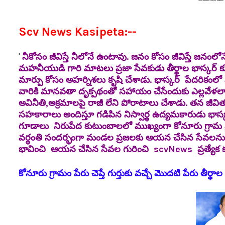
Scv News Kasipeta:--
'
నీకోసం జీవిస్తే నీలోనే ఉంటావు. జనం కోసం జీవిస్తే జనంలో
మహనీయుడి గారి మాటలు ప్రజా సేవకుడు తీర్థాల భాస్కర్ 
మార్పు కోసం అహర్నిశలు కృషి చేశాడు. భాస్కర్ పేదరిక
వారికి మానవతా దృక్పథంతో సహాయం చేసేందుకు ఎల్లవేళలా
అవినీతి,అక్రమాలపై రాజీ లేని పోరాటాలు చేశాడు. తన జ
సహకారాలు అందిస్తూ గడిపిన నిస్వార్థ ఉద్యమకారుడు భాస్
గూడాలు నిరుపేద కుటుంబాలలో ముఖ్యంగా కోనూరు గ్రామ ప్ర
వర్ధంతి సందర్భంగా మండల ప్రజలకు ఆయన చేసిన సేవలను 
భావించి ఆయన చేసిన సేవల గురించి scvNews ప్రత్యేక కథ
కోనూరు గ్రామం పేరు చెప్తే గుర్తుకు వచ్చే మొదటి పేరు తీర్థాల