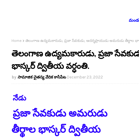
మండలం
Home
తెలంగాణ ఉద్యమకారుడు, ప్రజా సేవకుడు, ఆదర్శప్రాయుడు అమరుడు తీర్థాల భాస్క
తెలంగాణ ఉద్యమకారుడు, ప్రజా సేవకుడ
భాస్కర్ ద్వితీయ వర్ధంతి.
సామాజిక చైతన్య వేదిక కాసిపేట
December 23, 2022
నేడు
ప్రజా సేవకుడు అమరుడు
తీర్థాల భాస్కర్ ద్వితీయ