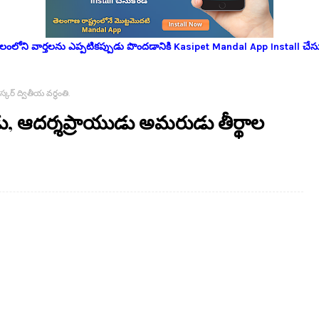
లోని వార్తలను ఎప్పటికప్పుడు పొందడానికి Kasipet Mandal App Install చేసు
ర్ ద్వితీయ వర్ధంతి.
ు, ఆదర్శప్రాయుడు అమరుడు తీర్థాల