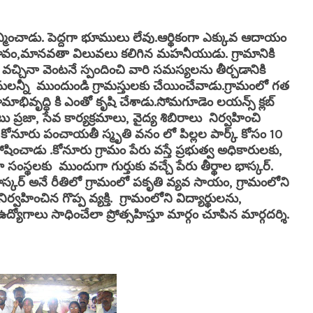
మించాడు. పెద్దగా భూములు లేవు.ఆర్థికంగా ఎక్కువ ఆదాయం
భావం,మానవతా విలువలు కలిగిన మహనీయుడు. గ్రామానికి
వచ్చినా వెంటనే స్పందించి వారి సమస్యలను తీర్చడానికి
ులన్నీ ముందుండి గ్రామస్తులకు చేయించేవాడు.గ్రామంలో గత
మాభివృద్ధి కి ఎంతో కృషి చేశాడు.
సోమగూడెం లయన్స్ క్లబ్
 ప్రజా, సేవ కార్యక్రమాలు, వైద్య శిబిరాలు నిర్వహించి
కోనూరు పంచాయతీ స్మృతి వనం లో పిల్లల పార్క్ కోసం 10
ించాడు .కోనూరు గ్రామం పేరు వస్తే ప్రభుత్వ అధికారులకు,
సంస్థలకు ముందుగా గుర్తుకు వచ్చే పేరు తీర్థాల భాస్కర్.
భాస్కర్ అనే రీతిలో గ్రామంలో పకృతి వ్యవ సాయం, గ్రామంలోని
ర్వహించిన గొప్ప వ్యక్తి. గ్రామంలోని విద్యార్థులను,
ోగాలు సాధించేలా ప్రోత్సహిస్తూ మార్గం చూపిన మార్గదర్శి.