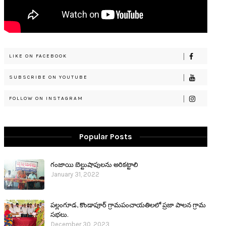
LIKE ON FACEBOOK
SUBSCRIBE ON YOUTUBE
FOLLOW ON INSTAGRAM
Popular Posts
గంజాయి బెల్టుషాపులను అరికట్టాలి
January 31, 2022
పల్లంగూడ, కొండాపూర్ గ్రామపంచాయతిలలో ప్రజా పాలన గ్రామ
సభలు.
December 30, 2023