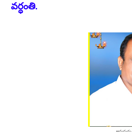
వర్ధంతి.
అమరుడు తీ