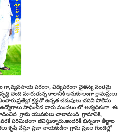
థికం గా,వ్యవసాయ పరంగా, విద్యపరంగా చైతన్య వంతమై
ద్ధి చెంది మారుతున్న కాలానికి అనుకూలంగా గ్రామస్తులు
ారు.ప్రత్యేక శ్రద్ధతో ఉన్నత చదువులు చదివి పోలీసు
ఉన్నత ఉద్యోగాలు సాధించిన వారు మండలం లో అత్యధికంగా ఈ
ంపాదించిన గ్రామ యువకులు చాలామంది గ్రామానికి,
ే పరిమితంగా జీవిస్తున్నారు.
అందరికీ భిన్నంగా తీర్థాల
లు కృషి చేస్తూ ప్రజా నాయకుడిగా గ్రామ ప్రజల గుండెల్లో