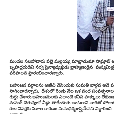
మండల సలహాదారు పల్లె మల్లయ్య మాట్లాడుతూ సామ్రాట్
అ
బృహద్రదుడిని సర్వ సైన్యాధ్యక్షుడు బ్రాహ్మణుడైన పుష్యమి
పరిపాలన ప్రారంభించారన్నారు.
బహుజన వర్గాలను అణిచి వేసేందుకు సుమతి భార్గవ అనే పండిత
సాగించారన్నారు. దేశంలో రెండు వేల ఒక వంద సంవత్సరాల వ
గుర్తు చేశారు.బహుజనులకు ఎలాంటి కనీస హక్కులు లేకుండ
మహద్ చెరువులో నీళ్లు తాగేందుకు అంటరాని వారితో పోర
కుల
వివక్షకు మూల కారణం మనుధర్మశాస్త్రమేనని నిర్ధారించి 