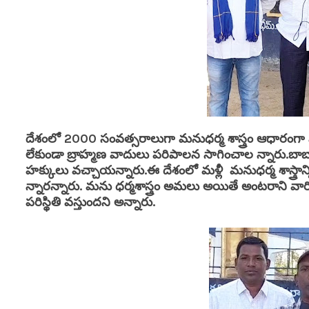
దేశంలో 2000 సంవత్సరాలుగా మనుధర్మ శాస్త్రం ఆధారంగ
లేకుండా బ్రాహ్మణ వాదులు పరిపాలన సాగించాల న్నారు.బ
హక్కులు వచ్చాయన్నారు.ఈ దేశంలో మళ్లీ మనుధర్మ శాస్త్రా
న్నారన్నారు. మను ధర్మశాస్త్రం అమలు అయితే అంటరాని వారిక
పరిస్థితి వస్తుందని అన్నారు.