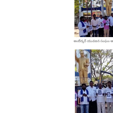
అంబేద్కర్ యువజన సంఘం ఆధ్వ