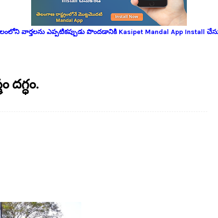
లోని వార్తలను ఎప్పటికప్పుడు పొందడానికి Kasipet Mandal App Install చేసు
ం దగ్ధం.