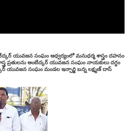
ంబేద్కర్ యువజన సంఘం ఆధ్వర్యంలో మనుధర్మ శాస్త్రం దహనం
శాస్త్ర ప్రతులను అంబేద్కర్ యువజన సంఘం నాయకులు దగ్ధం
ర్ యువజన సంఘం మండల ఇన్చార్జి బన్న లక్ష్మణ్ దాస్