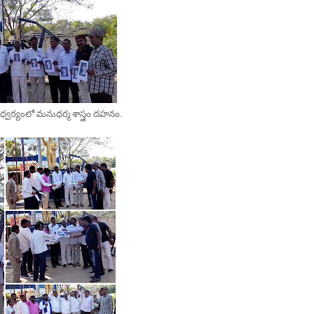
ర్యంలో మనుధర్మ శాస్త్రం దహనం.