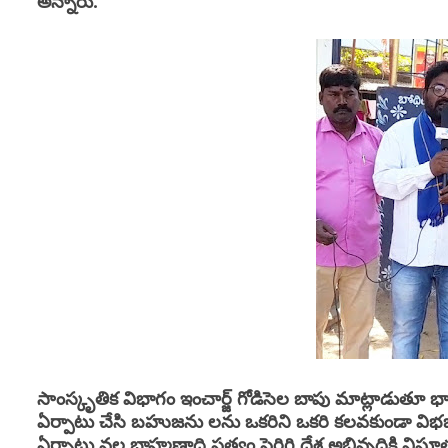
అన్నారు.
సాంస్కృతిక విభాగం ఇంచార్జ్ గోడిసెల బాపు మాట్లాడుతూ భార
ఏర్పాటు చేసి బహుజను లను ఒకరిని ఒకరి కలవకుండా విభజించి 
ఏర్పాటు వల్ల బ్రాహ్మణాధి పత్యం పెరిగి దేశ అభివృద్ధికి వ