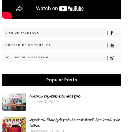
LIKE ON FACEBOOK
SUBSCRIBE ON YOUTUBE
FOLLOW ON INSTAGRAM
Popular Posts
గంజాయి బెల్టుషాపులను అరికట్టాలి
January 31, 2022
పల్లంగూడ, కొండాపూర్ గ్రామపంచాయతిలలో ప్రజా పాలన గ్రామ
సభలు.
December 30, 2023