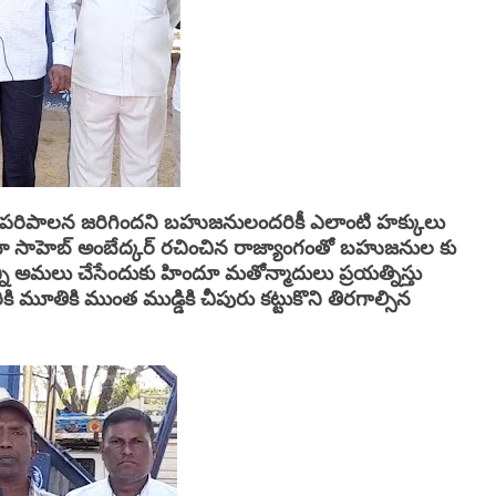
ా పరిపాలన జరిగిందని బహుజనులందరికీ ఎలాంటి హక్కులు
ాబా సాహెబ్ అంబేద్కర్ రచించిన రాజ్యాంగంతో బహుజనుల కు
న్ని అమలు చేసేందుకు హిందూ మతోన్మాదులు ప్రయత్నిస్తు
ి మూతికి ముంత ముడ్డికి చీపురు కట్టుకొని తిరగాల్సిన