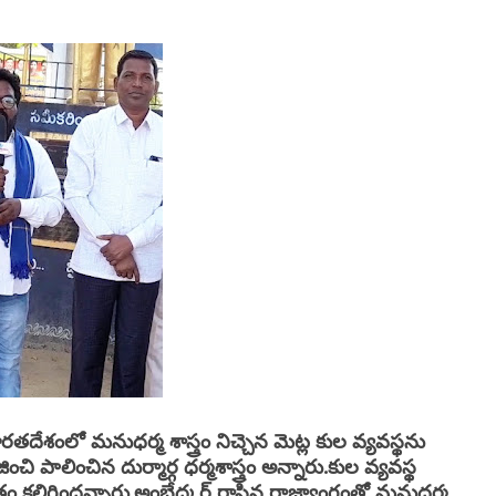
తదేశంలో మనుధర్మ శాస్త్రం నిచ్చెన మెట్ల కుల వ్యవస్థను
పాలించిన దుర్మార్గ ధర్మశాస్త్రం అన్నారు.కుల వ్యవస్థ
ిఘాతం కలిగిందన్నారు.అంబేద్కర్ రాసిన రాజ్యాంగంతో మనుధర్మ