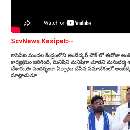
ScvNews Kasipet:--
కాసిపేట మండల కేంద్రంలోని అంబేద్కర్ చౌక్ లో ఈరోజు అ
కార్యక్రమం జరిగింది, మనిషిని మనిషిగా చూడని మనుధర్మ 
చేశారు,ఈ సందర్భంగా ఏర్పాటు చేసిన సమావేశంలో అంబేద్క
మాట్లాడుతూ