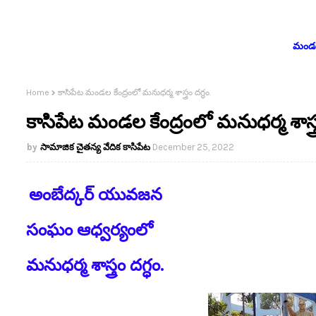
మండలం
Home
కాసిపేట మండల కేంద్రంలో మనుధర్మ శాస్త్రం దగ్ధం.
కాసిపేట మండల కేంద్రంలో మనుధర్మ శాస్త్ర
సామాజిక చైతన్య వేదిక కాసిపేట
December 25, 2022
అంబేద్కర్ యువజన
సంఘం ఆధ్వర్యంలో
మనుధర్మ శాస్త్రం దగ్ధం.