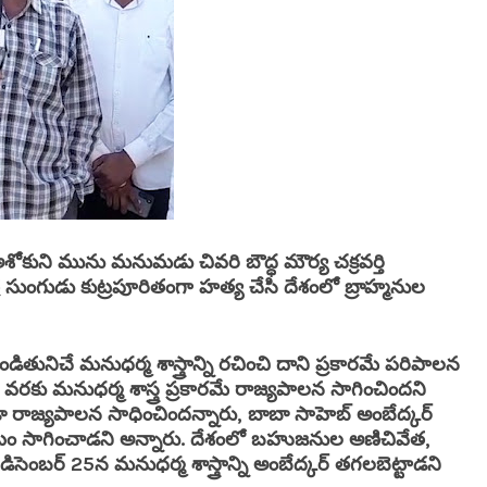
శోకుని మును మనుమడు చివరి బౌద్ధ మౌర్య చక్రవర్తి
త్ర సుంగుడు కుట్రపూరితంగా హత్య చేసి దేశంలో బ్రాహ్మనుల
ునిచే మనుధర్మ శాస్త్రాన్ని రచించి దాని ప్రకారమే పరిపాలన
రకు మనుధర్మ శాస్త్ర ప్రకారమే రాజ్యపాలన సాగించిందని
ా రాజ్యపాలన సాధించిందన్నారు, బాబా సాహెబ్ అంబేద్కర్
ాటం సాగించాడని అన్నారు. దేశంలో బహుజనుల అణిచివేత,
డిసెంబర్ 25న మనుధర్మ శాస్త్రాన్ని అంబేద్కర్ తగలబెట్టాడని