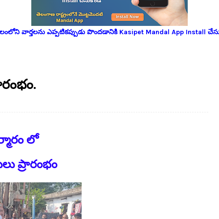
లోని వార్తలను ఎప్పటికప్పుడు పొందడానికి Kasipet Mandal App Install చేసు
రారంభం.
ర్మారం లో
నులు ప్రారంభం