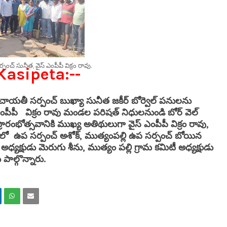
్పంచ్ సునీత, వైస్ ఎంపీపీ విక్రం రావు.
asipeta:--
యతీ సర్పంచ్ బుఖ్యా సునీత జకీర్ బోర్వెల్ పనులను
్ ఎంపీపీ విక్రం రావు మండల పరిషత్ నిధులనుండి బోర్ వెల్
ారంభోత్సవానికి ముఖ్య అతిథులుగా వైస్ ఎంపీపీ విక్రం రావు,
ంలో ఉప సర్పంచ్ అశోక్, ముత్యంపల్లి ఉప సర్పంచ్ బోయిన
అధ్యక్షుడు మెరుగు శీను, ముత్యం పల్లి గ్రామ కమిటీ అధ్యక్షుడు
పాల్గొన్నారు.