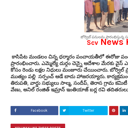
బోర్వెల్ పనులను ప్రారంభిస్తున్న సర
News K
S
cv
కాసిపేట మండలం చిన్న ధర్మారం పంచాయతీలో ఈరోజు పంచా
ప్రారంభించారు. ఎమ్మెల్యే దుర్గం చెన్నై ఆదేశాల మేరకు వైస
కోసం రెండు లక్షల నిధులు మంజూరు చేయించారు. బోర్వెల్ ప్ర
ముత్యం పల్లి సర్పంచ్ ఆడే బాదు హాజరయ్యారు. కార్యక్రమ
తిరుపతి, వార్డు సభ్యులు సాల్మ, సందీప్, తెరాస గ్రామ కమిటీ 
వేణు, అనిల్ రంజిత్ ఇమ్రాన్ ఇంతియాజ్ బర్ల రవి తదితరులు 
Facebook
Twitter