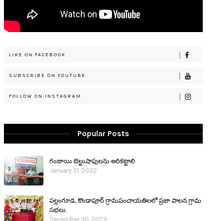
LIKE ON FACEBOOK
SUBSCRIBE ON YOUTUBE
FOLLOW ON INSTAGRAM
Popular Posts
గంజాయి బెల్టుషాపులను అరికట్టాలి
January 31, 2022
పల్లంగూడ, కొండాపూర్ గ్రామపంచాయతిలలో ప్రజా పాలన గ్రామ
సభలు.
December 30, 2023