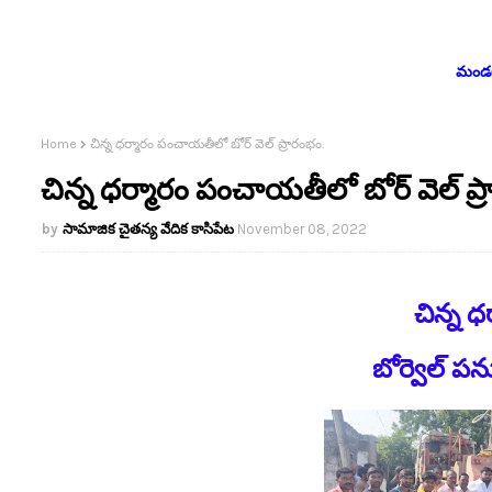
మండలం
Home
చిన్న ధర్మారం పంచాయతీలో బోర్ వెల్ ప్రారంభం.
చిన్న ధర్మారం పంచాయతీలో బోర్ వెల్ ప్
సామాజిక చైతన్య వేదిక కాసిపేట
November 08, 2022
చిన్న ధ
బోర్వెల్ ప