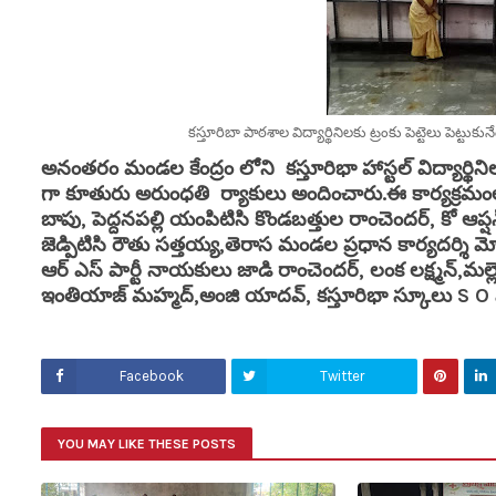
కస్తూరిబా పాఠశాల విద్యార్థినిలకు ట్రంకు పెట్టెలు పెట్ట
అనంతరం మండల కేంద్రం లోని
కస్తూరిభా హాస్టల్ విద్యార్థ
గా కూతురు అరుంధతి ర్యాకులు అందించారు.ఈ కార్యక్రమంల
బాపు, పెద్దనపల్లి యంపిటిసి కొండబత్తుల రాంచెందర్, కో ఆప
జెడ్పిటిసి రౌతు సత్తయ్య,తెరాస మండల ప్రధాన కార్యదర్శి మోట
ఆర్ ఎస్ పార్టీ నాయకులు జాడి రాంచెందర్, లంక లక్ష్మన్,మల్లెత
ఇంతియాజ్ మహ్మద్,అంజి యాదవ్, కస్తూరిభా స్కూలు S O స
Facebook
Twitter
YOU MAY LIKE THESE POSTS