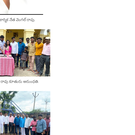
ర్మిక నేత వెంగల్ రావు.
ంగళ రావు కూతురు అరుంధతి.