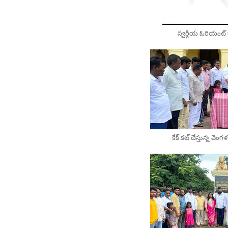
స్వర్గీయ ఓరియంట్ కా
కేక్ కట్ చేస్తున్న వె