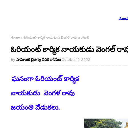
మండలం
Home
ఓరియంట్ కార్మిక నాయకుడు వెంగల్ రావు జయంతి
ఓరియంట్ కార్మిక నాయకుడు వెంగల్ ర
సామాజిక చైతన్య వేదిక కాసిపేట
October 10, 2022
ఘనంగా ఓరియంట్ కార్మిక
నాయకుడు వెంగళ రావు
జయంతి వేడుకలు.