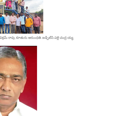
విక్రమ్ రావు, కూతురు అరుంధతి. జడ్పిటిసి పల్లె చంద్ర య్య.