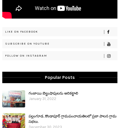
LIKE ON FACEBOOK
SUBSCRIBE ON YOUTUBE
FOLLOW ON INSTAGRAM
Popular Posts
గంజాయి బెల్టుషాపులను అరికట్టాలి
January 31, 2022
పల్లంగూడ, కొండాపూర్ గ్రామపంచాయతిలలో ప్రజా పాలన గ్రామ
సభలు.
December 30, 2023