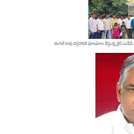
వెంగల్ రావు విగ్రహానికి పూలమాల వేస్తున్న వైస్ ఎంపీపీ 