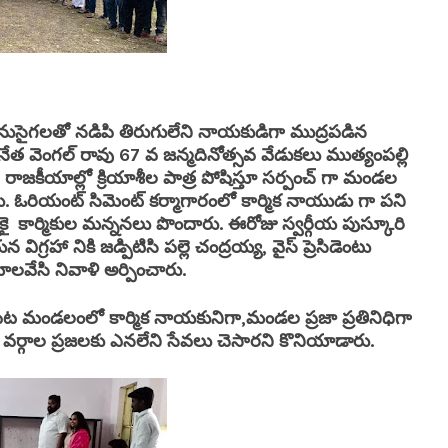
సైగలతో నడిపి తిరుగులేని నాయకుడిగా ముద్రపడిన
నేత వెంగల్ రావు 67 వ జన్మదినోత్సవ వేడుకలు ముత్యంపల్లి
కీయాల్లో క్రియాశీల పాత్ర పోషిస్తూ సర్పంచ్ గా మండల
ు. ఓరియంట్ సిమెంట్ కర్మాగారంలో కార్మిక నాయుడు గా పని
న్నికై కార్మికుల మన్ననలు పొందారు. ఈరోజు స్వర్గీయ పుస్కూరి
ా నికి జడ్పిటిసి పల్లె చంద్రయ్య, వైస్ ప్రెసిడెంటు
ాలవేసి నివాళి అర్పించారు.
ిపేట మండలంలో కార్మిక నాయకునిగా,మండల ప్రజా ప్రతినిధిగా
ర్గాల ప్రజలకు ఎనలేని సేవలు చెసారని కొనియాడారు.