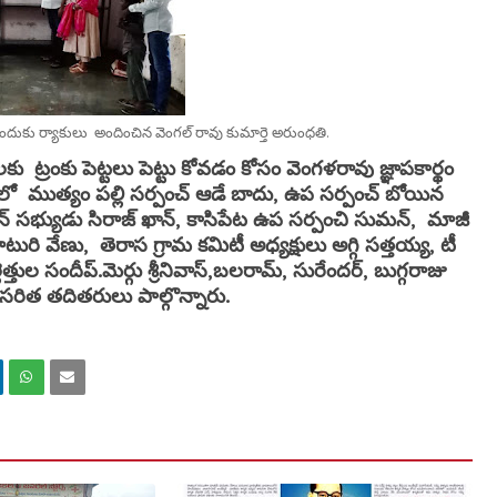
ుకునేందుకు ర్యాకులు అందించిన వెంగల్ రావు కుమార్తె అరుంధతి.
ినిలకు ట్రంకు పెట్టలు పెట్టు కోవడం కోసం వెంగళరావు జ్ఞాపకార్థం
ో ముత్యం పల్లి సర్పంచ్ ఆడే బాదు, ఉప సర్పంచ్ బోయిన
్షన్ సభ్యుడు సిరాజ్ ఖాన్, కాసిపేట ఉప సర్పంచి సుమన్, మాజీ
ురి వేణు, తెరాస గ్రామ కమిటీ అధ్యక్షులు అగ్గి సత్తయ్య, టీ
్తుల సందీప్.మెర్గు శ్రీనివాస్,బలరామ్, సురేందర్, బుగ్గరాజు
రిత తదితరులు పాల్గొన్నారు.