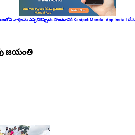
లోని వార్తలను ఎప్పటికప్పుడు పొందడానికి Kasipet Mandal App Install చేసు
ావు జయంతి