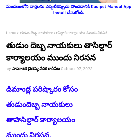
మండలంలోని వార్తలను ఎప్పటికప్పుడు పొందడానికి Kasipet Mandal App
Install చేసుకోండి.
Home
తుడుం దెబ్బ నాయకులు తాసిల్దార్ కార్యాలయం ముందు నిరసన
తుడుం దెబ్బ నాయకులు తాసిల్దార్
కార్యాలయం ముందు నిరసన
సామాజిక చైతన్య వేదిక కాసిపేట
October 07, 2022
డిమాండ్ల పరిష్కారం కోసం
తుడుందెబ్బ నాయకులు
తాహసిల్దార్ కార్యాలయం
ముందు నిరసన.