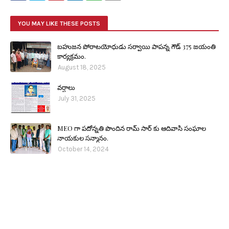
YOU MAY LIKE THESE POSTS
బహుజన పోరాటయోధుడు సర్వాయి పాపన్న గౌడ్ 375 జయంతి
కార్యక్రమం.
August 18, 2025
వర్షాలు
July 31, 2025
MEO గా పదోన్నతి పొందిన రామ్ సార్ కు ఆదివాసి సంఘాల
నాయకుల సన్మానం.
October 14, 2024