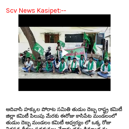
Scv News Kasipet:--
ఆదివాసి హక్కుల పోరాట సమితి తుడుం దెబ్బ రాష్ట్ర కమిటీ
జిల్లా కమిటీ పిలుపు మేరకు ఈరోజు కాసిపేట మండలంలో
తుడుం దెబ్బ మండలం కమిటీ ఆధ్వర్యం లో ఒక్క రోజు