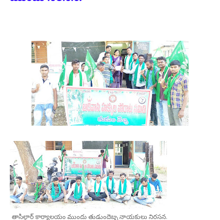
తాసిల్దార్ కార్యాలయం ముందు తుడుందెబ్బ నాయకులు నిరసన.