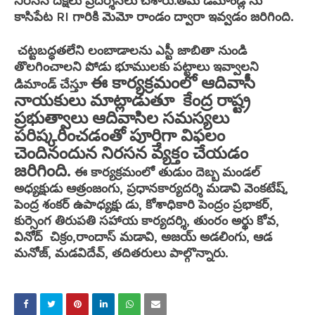
నిరసన దీక్షలు ప్రదర్శనలు చేశారు.తమ డిమాండ్ల ను
కాసిపేట RI గారికి మెమో రాండం ద్వారా ఇవ్వడం జరిగింది.
చట్టబద్ధతలేని లంబాడాలను ఎస్టీ జాబితా నుండి
తొలగించాలని పోడు భూములకు పట్టాలు ఇవ్వాలని
ఈ కార్యక్రమంలో ఆదివాసీ
డిమాండ్ చేస్తూ
నాయకులు మాట్లాడుతూ కేంద్ర రాష్ట్ర
ప్రభుత్వాలు ఆదివాసిల సమస్యలు
పరిష్కరించడంతో పూర్తిగా విఫలం
చెందినందున నిరసన వ్యక్తం చేయడం
జరిగింది.
ఈ కార్యక్రమంలో తుడుం దెబ్బ మండల్
అధ్యక్షుడు ఆత్రంజంగు, ప్రధానకార్యదర్శి మడావి వెంకటేష్,
పెంద్ర శంకర్ ఉపాధ్యక్షు డు, కోశాధికారి పెంద్రం ప్రభాకర్,
కుర్సెంగ తిరుపతి సహాయ కార్యదర్శి, తుంరం అర్థు కోవ,
వినోద్ చిక్రం,రాందాస్ మడావి, అజయ్ అడలింగు, ఆడ
మనోజ్, మడవిదేవ్, తదితరులు పాల్గొన్నారు.