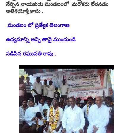
నేర్పిన నాయకుడు మండలంలో మరోకరు లేరనడం
అతిశయోక్తి కాదు .
మండలం లో ప్రత్యేక తెలంగాణ
ఉద్యమాన్ని అన్ని తానై ముందుండి
నడిపిన రఘుపతి రావు .