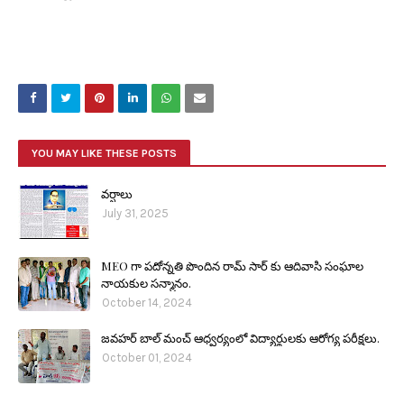
YOU MAY LIKE THESE POSTS
వర్షాలు
July 31, 2025
MEO గా పదోన్నతి పొందిన రామ్ సార్ కు ఆదివాసి సంఘాల
నాయకుల సన్మానం.
October 14, 2024
జవహర్ బాల్ మంచ్ ఆధ్వర్యంలో విద్యార్థులకు ఆరోగ్య పరీక్షలు.
October 01, 2024