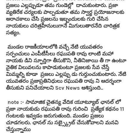
ప్రజలు ఎల్లప్పుడూ తమ గుండెల్లో దాచుకుంటారు. ప్రజా
వ్యతిరేక చర్యలకు పాల్పడుతూ తమ స్వార్ధ ప్రయోజనాలకు
అరాచకాలు చేసి ప్రజలను ఇబ్బందులకు గురి చేసిన
నాయకులు చరిత్రహీనులుగానే మిగులుతారనేది చారిత్రక
సత్యం.
మండల రాజకీయాలలోకి వచ్చే నేటి యువతరం
సర్పంచులు ఎంపీటీసీలు రఘుపతి రావు లాంటి మహా
నాయకు డిని స్ఫూర్తిగా తీసుకొని, నీతినిజాయి తీ గా ఉంటూ
నైతిక విలువలను కాపాడుకుంటూ ప్రజలకు సేవ చేస్తే
మిమ్మల్ని కూడా ప్రజలు ఎల్లప్పు డు గుర్తుంచుకుంటారు. నేటి
యువతరం ప్రజాప్రతినిధులు రఘుపతి రావు ని ఆదర్శంగా
తీసుకుని పనిచేయాలని Scv News ఆశిస్తుంది..
note :- సామాజిక చైతన్య వేదిక యూట్యూబ్ ఛానల్ లో
ప్రజా నాయకుడు రఘుపతి రావు గురించి ప్రత్యేక కథనం 11
గంటలకు ఇవ్వడం జరుగుతుంది. మండల ప్రజలు
చూడగలరు. ఛానల్ ను సబ్స్క్రైబ్ చేసుకోవాలని మనవి
చేస్తున్నాము