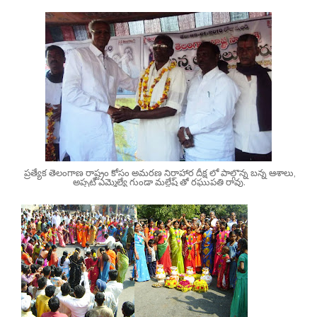
ప్రత్యేక తెలంగాణ రాష్ట్రం కోసం అమరణ నిరాహార దీక్ష లో పాల్గొన్న బన్న ఆశాలు,
అప్పటి ఎమ్మెల్యే గుండా మల్లేష్ తో రఘుపతి రావు.