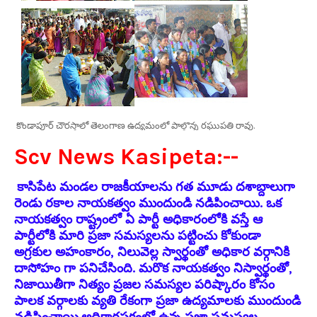
కొండాపూర్ చౌరస్తాలో తెలంగాణ ఉద్యమంలో పాల్గొన్న రఘుపతి రావు.
Scv News Kasipeta:--
కాసిపేట మండల రాజకీయాలను గత మూడు దశాబ్దాలుగా
రెండు రకాల నాయకత్వం ముందుండి నడిపించాయి. ఒక
నాయకత్వం రాష్ట్రంలో ఏ పార్టీ అధికారంలోకి వస్తే ఆ
పార్టీలోకి మారి ప్రజా సమస్యలను పట్టించు కోకుండా
అగ్రకుల అహంకారం, నిలువెల్ల స్వార్థంతో అధికార వర్గానికి
దాసోహం గా పనిచేసింది. మరొక నాయకత్వం నిస్వార్థంతో,
నిజాయితీగా నిత్యం ప్రజల సమస్యల పరిష్కారం కోసం
పాలక వర్గాలకు వ్యతి రేకంగా ప్రజా ఉద్యమాలకు ముందుండి