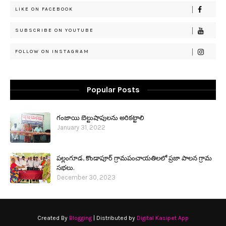
LIKE ON FACEBOOK
SUBSCRIBE ON YOUTUBE
FOLLOW ON INSTAGRAM
Popular Posts
గంజాయి బెల్టుషాపులను అరికట్టాలి
January 31, 2022
పల్లంగూడ, కొండాపూర్ గ్రామపంచాయతిలలో ప్రజా పాలన గ్రామ
సభలు.
December 30, 2023
Created By
Blogging
| Distributed by
Digital Kasipet App