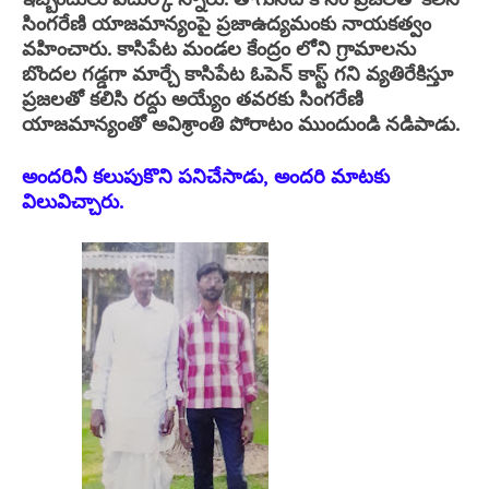
సింగరేణి యాజమాన్యంపై ప్రజాఉద్యమంకు నాయకత్వం
వహించారు. కాసిపేట మండల కేంద్రం లోని గ్రామాలను
బొందల గడ్డగా మార్చే కాసిపేట ఓపెన్ కాస్ట్ గని వ్యతిరేకిస్తూ
ప్రజలతో కలిసి రద్దు అయ్యేం తవరకు సింగరేణి
యాజమాన్యంతో అవిశ్రాంతి పోరాటం ముందుండి నడిపాడు.
అందరినీ కలుపుకొని పనిచేసాడు, అందరి మాటకు
విలువిచ్చారు.