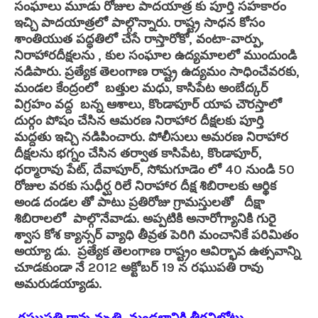
సంఘాలు మూడు రోజుల పాదయాత్ర కు పూర్తి సహకారం
ఇచ్చి పాదయాత్రలో పాల్గొన్నారు. రాష్ట్ర సాధన కోసం
శాంతియుత పద్ధతిలో చేసే రాస్తారోకో, వంటా-వార్పు,
నిరాహారదీక్షలను , కుల సంఘాల ఉద్యమాలలో ముందుండి
నడిపారు. ప్రత్యేక తెలంగాణ రాష్ట్ర ఉద్యమం సాధించేవరకు,
మండల కేంద్రంలో బత్తుల మధు, కాసిపేట అంబేద్కర్
విగ్రహం వద్ద బన్న ఆశాలు, కొండాపూర్ యాప చౌరస్తాలో
దుర్గం పోషం చేసిన ఆమరణ నిరాహార దీక్షలకు పూర్తి
మద్దతు ఇచ్చి నడిపించారు. పోలీసులు అమరణ నిరాహార
దీక్షలను భగ్నం చేసిన తర్వాత కాసిపేట, కొండాపూర్,
ధర్మారావు పేట్, దేవాపూర్, సోమగూడెం లో 40 నుండి 50
రోజుల వరకు సుధీర్ఘ రిలే నిరాహార దీక్ష శిబిరాలకు ఆర్థిక
అండ దండల తో పాటు ప్రతిరోజు గ్రామస్తులతో దీక్షా
శిబిరాలలో పాల్గొనేవాడు. అప్పటికి అనారోగ్యానికి గురై
శ్వాస కోశ క్యాన్సర్ వ్యాధి తీవ్రత పెరిగి మంచానికే పరిమితం
అయ్యా డు. ప్రత్యేక తెలంగాణ రాష్ట్రం ఆవిర్భావ ఉత్సవాన్ని
చూడకుండా నే 2012 అక్టోబర్ 19 న రఘుపతి రావు
అమరుడయ్యాడు.