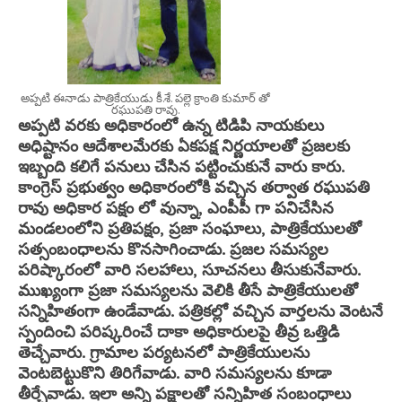
అప్పటి ఈనాడు పాత్రికేయుడు కీ.శే. పల్లె క్రాంతి కుమార్ తో
రఘుపతి రావు.
అప్పటి వరకు అధికారంలో ఉన్న టిడిపి నాయకులు
అధిష్టానం ఆదేశాలమేరకు ఏకపక్ష నిర్ణయాలతో ప్రజలకు
ఇబ్బంది కలిగే పనులు చేసిన పట్టించుకునే వారు కారు.
కాంగ్రెస్ ప్రభుత్వం అధికారంలోకి వచ్చిన తర్వాత రఘుపతి
రావు అధికార పక్షం లో వున్నా, ఎంపీపీ గా పనిచేసిన
మండలంలోని ప్రతిపక్షం, ప్రజా సంఘాలు, పాత్రికేయులతో
సత్సంబంధాలను కొనసాగించాడు. ప్రజల సమస్యల
పరిష్కారంలో వారి సలహాలు, సూచనలు తీసుకునేవారు.
ముఖ్యంగా ప్రజా సమస్యలను వెలికి తీసే పాత్రికేయులతో
సన్నిహితంగా ఉండేవాడు. పత్రికల్లో వచ్చిన వార్తలను వెంటనే
స్పందించి పరిష్కరించే దాకా అధికారులపై తీవ్ర ఒత్తిడి
తెచ్చేవారు. గ్రామాల పర్యటనలో పాత్రికేయులను
వెంటబెట్టుకొని తిరిగేవాడు. వారి సమస్యలను కూడా
తీర్చేవాడు. ఇలా అన్ని పక్షాలతో సన్నిహిత సంబంధాలు