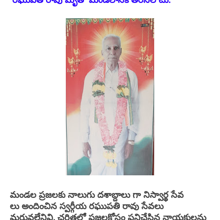
రఘుపతి రావు మృతి మండలానికి తీరనిలోటు.
మండల ప్రజలకు నాలుగు దశాబ్దాలు గా నిస్వార్థ సేవ
లు
అందించిన స్వర్గీయ రఘుపతి రావు సేవలు
మరువలేనివి. చరిత్రలో ప్రజలకోసం పనిచేసిన నాయకులను