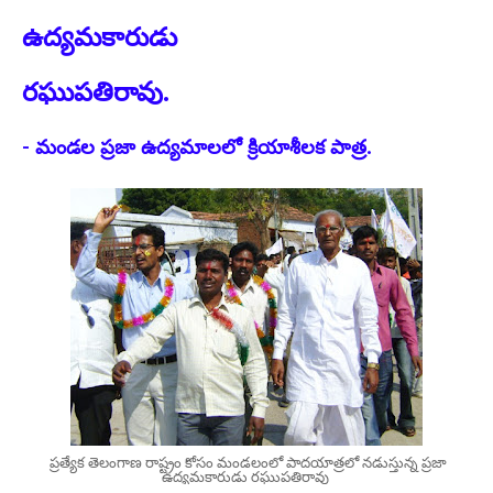
ఉద్యమకారుడు
రఘుపతిరావు.
- మండల ప్రజా ఉద్యమాలలో క్రియాశీలక పాత్ర.
ప్రత్యేక తెలంగాణ రాష్ట్రం కోసం మండలంలో పాదయాత్రలో నడుస్తున్న ప్రజా
ఉద్యమకారుడు రఘుపతిరావు