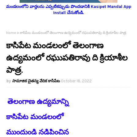
మండలంలోని వార్తలను ఎప్పటికప్పుడు పొందడానికి Kasipet Mandal App
Install చేసుకోండి.
Home
కాసిపేట మండలంలో తెలంగాణ ఉద్యమంలో రఘుపతిరావు ది క్రియాశీల పాత్ర.
కాసిపేట మండలంలో తెలంగాణ
ఉద్యమంలో రఘుపతిరావు ది క్రియాశీల
పాత్ర.
సామాజిక చైతన్య వేదిక కాసిపేట
October 18, 2022
తెలంగాణ ఉద్యమాన్ని
కాసిపేట మండలంలో
ముందుండి నడిపించిన