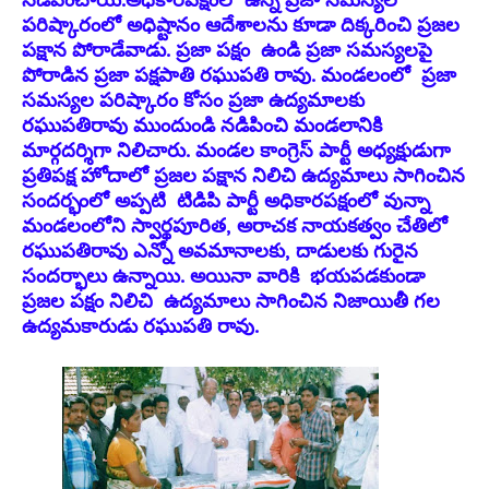
నడిపించాయి.అధికారపక్షంలో ఉన్న ప్రజా సమస్యల
పరిష్కారంలో అధిష్టానం ఆదేశాలను కూడా దిక్కరించి ప్రజల
పక్షాన పోరాడేవాడు. ప్రజా పక్షం ఉండి ప్రజా సమస్యలపై
పోరాడిన ప్రజా పక్షపాతి రఘుపతి రావు. మండలంలో ప్రజా
సమస్యల పరిష్కారం కోసం ప్రజా ఉద్యమాలకు
రఘుపతిరావు ముందుండి నడిపించి మండలానికి
మార్గదర్శిగా నిలిచారు. మండల కాంగ్రెస్ పార్టీ అధ్యక్షుడుగా
ప్రతిపక్ష హోదాలో ప్రజల పక్షాన నిలిచి ఉద్యమాలు సాగించిన
సందర్భంలో అప్పటి టిడిపి పార్టీ అధికారపక్షంలో వున్నా
మండలంలోని స్వార్థపూరిత, అరాచక నాయకత్వం చేతిలో
రఘుపతిరావు ఎన్నో అవమానాలకు, దాడులకు గురైన
సందర్భాలు ఉన్నాయి. అయినా వారికి భయపడకుండా
ప్రజల పక్షం నిలిచి ఉద్యమాలు సాగించిన నిజాయితీ గల
ఉద్యమకారుడు రఘుపతి రావు.