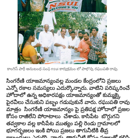
కాంగ్రెస్ పార్టీ అనుబంధ సంస్థ nsui కార్యక్రమం లో పాల్గొన్న రఘుపతి రావు.
సింగరేణి యాజమాన్యంవల్ల మండల కేంద్రంలోని ప్రజలు
ఎన్నో రకాల సమస్యలు ఎదుర్కొన్నారు. వాటిని పరిష్కరించే
హోదాలో ఉన్న అధికారపక్షం యాజమాన్యంతో కుమ్మక్కై
పైరవీలు చేసుకుని పబ్బం గడుపుకునే వారు. రఘుపతి రావు
మాత్రం సింగరేణి యాజమాన్యం పై ప్రతిపక్ష హోదాలో ప్రజల
కోసం రాజీలేని పోరాటాలు చేశాడు. కాసిపేట బొగ్గుగని
తవ్వకాల వల్ల కాసిపేట ముత్యం పల్లి రెండు గ్రామాలలో
భూగర్భజలం ఇంకి పోయి
ప్రజలు తాగునీటికి తీవ్ర
ఇబ్బందులు ఎదుర్కొ న్నారు. తాగునీటి కోసం ప్రజలతో కలిసి