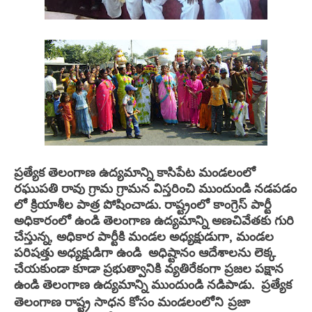
ప్రత్యేక తెలంగాణ ఉద్యమాన్ని కాసిపేట మండలంలో
రఘుపతి రావు గ్రామ గ్రామన విస్తరించి ముందుండి నడపడం
లో క్రియాశీల పాత్ర పోషించాడు. రాష్ట్రంలో కాంగ్రెస్ పార్టీ
అధికారంలో ఉండి తెలంగాణ ఉద్యమాన్ని అణచివేతకు గురి
చేస్తున్న, అధికార పార్టీకి మండల అధ్యక్షుడుగా, మండల
పరిషత్తు అధ్యక్షుడిగా ఉండి అధిష్టానం ఆదేశాలను లెక్క
చేయకుండా కూడా ప్రభుత్వానికి వ్యతిరేకంగా ప్రజల పక్షాన
ఉండి తెలంగాణ ఉద్యమాన్ని ముందుండి నడిపాడు. ప్రత్యేక
తెలంగాణ రాష్ట్ర సాధన కోసం మండలంలోని
ప్రజా