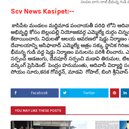
సలపల వాగు దాటి భీమన్న గుడి వద్ద 
Scv News Kasipet:--
కాసిపేట మండలం మద్దిమాడ పంచాయతీ పరిధి లోని ఆది
అభివృద్ధి కోసం బెల్లంపల్లి నియోజకవర్గ ఎమ్మెల్యే దుర్గం చి
కేటాయించారు. నిధులతో ఆలయ ఆవరణలో షెడ్డు నిర్మాణం చ
దేవాలయాన్ని ఆసిఫాబాద్ ఎమ్మెల్యే ఆత్రం సక్కు స్థానిక
భీమన్న గుడి వద్ద షెడ్డు నిర్మాణం పనులను పరిశీ లించారు. 
సర్పంచ్ ఆడజంగు, దేవపూర్ సర్పంచి మడావి తిరుమల, టిఆర్ఎస
వర్కింగ్ ప్రెసిడెంట్ పెంద్రం హనుమంతు, ఆదివాసీ విద్యార్థి
సోయం సూరు,కనక గోవర్ధన్, మాడవి గోపాల్, బింగి శ్రీనివాస్
Facebook
Twitter
YOU MAY LIKE THESE POSTS