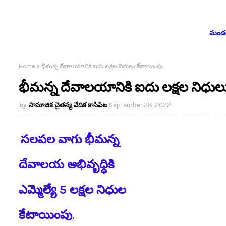
మండలం
Home
భీమన్న దేవాలయానికి ఐదు లక్షల నిధులు కేటాయింపు
భీమన్న దేవాలయానికి ఐదు లక్షల నిధుల
సామాజిక చైతన్య వేదిక కాసిపేట
September 28, 2022
సలపల వాగు భీమన్న
దేవాలయ అభివృద్ధికి
ఎమ్మెల్యే 5 లక్షల నిధుల
కేటాయింపు
.