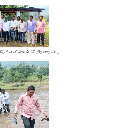
ంచిన ఆసిఫాబాద్ ఎమ్మెల్యే ఆత్రం సక్కు.