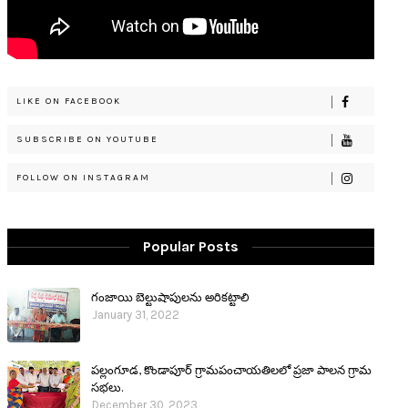
LIKE ON FACEBOOK
SUBSCRIBE ON YOUTUBE
FOLLOW ON INSTAGRAM
Popular Posts
గంజాయి బెల్టుషాపులను అరికట్టాలి
January 31, 2022
పల్లంగూడ, కొండాపూర్ గ్రామపంచాయతిలలో ప్రజా పాలన గ్రామ
సభలు.
December 30, 2023