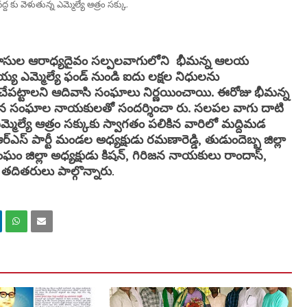
కు వెళుతున్న ఎమ్మెల్యే ఆత్రం సక్కు.
వాసుల ఆరాధ్యదైవం సల్పలవాగులోని భీమన్న ఆలయ
న్నయ్య ఎమ్మెల్యే ఫండ్ నుండి ఐదు లక్షల నిధులను
ేపట్టాలని ఆదివాసి సంఘాలు నిర్ణయించాయి. ఈరోజు భీమన్న
 గిరిజన సంఘాల నాయకులతో సందర్శించా రు. సలపల వాగు దాటి
ఎమ్మెల్యే ఆత్రం సక్కుకు స్వాగతం పలికిన వారిలో మద్దిమడ
్ పార్టీ మండల అధ్యక్షుడు రమణారెడ్డి, తుడుందెబ్బ జిల్లా
 సంఘం జిల్లా అధ్యక్షుడు కిషన్, గిరిజన నాయకులు రాందాస్,
 తదితరులు పాల్గొన్నారు
.