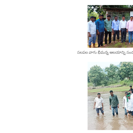
సలపల వాగు భీమన్న ఆలయాన్ని సందర్శి