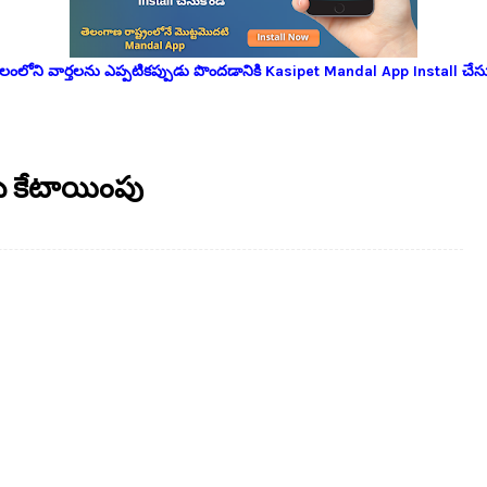
లోని వార్తలను ఎప్పటికప్పుడు పొందడానికి Kasipet Mandal App Install చేసు
ు కేటాయింపు