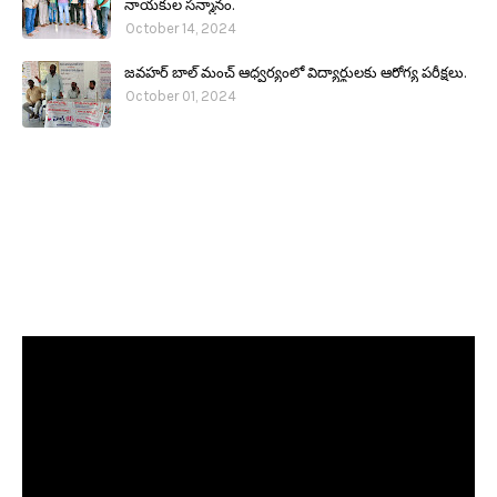
నాయకుల సన్మానం.
October 14, 2024
జవహర్ బాల్ మంచ్ ఆధ్వర్యంలో విద్యార్థులకు ఆరోగ్య పరీక్షలు.
October 01, 2024