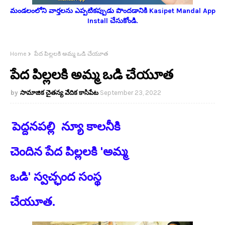
మండలంలోని వార్తలను ఎప్పటికప్పుడు పొందడానికి Kasipet Mandal App
Install చేసుకోండి.
Home
పేద పిల్లలకి అమ్మ ఒడి చేయూత
పేద పిల్లలకి అమ్మ ఒడి చేయూత
సామాజిక చైతన్య వేదిక కాసిపేట
September 23, 2022
పెద్దనపల్లి న్యూ కాలనీకి
చెందిన పేద పిల్లలకి 'అమ్మ
ఒడి' స్వచ్ఛంద సంస్థ
చేయూత.