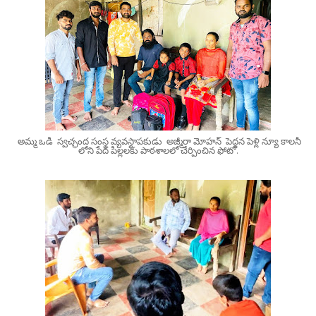
అమ్మ ఒడి స్వచ్ఛంద సంస్థ వ్యవస్థాపకుడు అజ్మీరా మోహన్ పెద్దన పెళ్లి న్యూ కాలనీ
లోని పేద పిల్లలకు పాఠశాలలో చేర్పించిన ఫోటో.