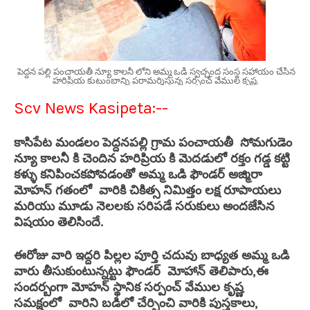
పెద్దన పల్లి పంచాయతీ న్యూ కాలనీ లోని అమ్మ ఒడి స్వచ్ఛంద సంస్థ సహాయం చేసిన
హరిప్రియ కుటుంబాన్ని పరామర్శిస్తున్న సర్పంచ్ వేముల కృష్ణ.
Scv News Kasipeta:--
కాసిపేట మండలం పెద్దనపల్లి గ్రామ పంచాయతీ సోమగుడెం
న్యూ కాలనీ కి చెందిన హరిప్రియ కి మెదడులో రక్తం గడ్డ కట్టి
కళ్ళు కనిపించకపోవడంతో అమ్మ ఒడి ఫౌండర్ అజ్మిరా
మోహన్ గతంలో వారికి చికిత్స నిమిత్తం లక్ష రూపాయలు
మరియు మూడు నెలలకు సరిపడే సరుకులు అందజేసిన
విషయం తెలిసిందే.
ఈరోజు వారి ఇద్దరి పిల్లల పూర్తి చదువు బాధ్యత అమ్మ ఒడి
వారు తీసుకుంటున్నట్టు ఫౌండర్ మోహాన్ తెలిపారు,ఈ
సందర్బంగా మోహన్ స్థానిక సర్పంచ్ వేముల కృష్ణ
సమక్షంలో వారిని బడిలో చేర్పించి వారికి పుస్తకాలు,