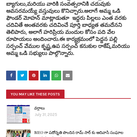
బ్యాగులు,మరియు వారికి సంవత్సరానికి చదువుకు
అవసరమయ్యే వస్తువులు కొనిచ్చారు.అలాగే అమ్మ ఒడి
ఫౌండర్ మోహన్ మాట్లాడుతూ ఇద్దరు పిల్లలు ఎంత వరకు
చదివితే అంతవరకు చదివించే పూర్తి బాధ్యత తమదేనని
తెలిపారు, అలాగే హరిప్రియ మందుల కోసం పది వేల
రూపాయలు అందించారు.ఈ కార్యక్రమంలో పెద్దన పల్లి
సర్పంచ్ వేముల కృష్ణ,ఉప సర్పంచ్ కనుకుల రాకేష్,మరియు
అమ్మ ఒడి సభ్యులు పాల్గొన్నారు.
YOU MAY LIKE THESE POSTS
వర్షాలు
July 31, 2025
MEO గా పదోన్నతి పొందిన రామ్ సార్ కు ఆదివాసి సంఘాల