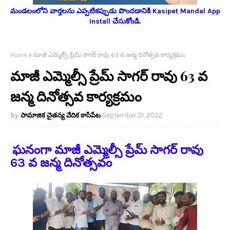
మండలంలోని వార్తలను ఎప్పటికప్పుడు పొందడానికి Kasipet Mandal App
Install చేసుకోండి.
Home
మాజీ ఎమ్మెల్సీ ప్రేమ్ సాగర్ రావు 63 వ జన్మ దినోత్సవ కార్యక్రమం
మాజీ ఎమ్మెల్సీ ప్రేమ్ సాగర్ రావు 63 వ
జన్మ దినోత్సవ కార్యక్రమం
సామాజిక చైతన్య వేదిక కాసిపేట
September 21, 2022
ఘనంగా మాజీ ఎమ్మెల్సీ ప్రేమ్ సాగర్ రావు
63 వ జన్మ దినోత్సవం