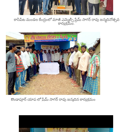
కాసిపేట మండల కేంద్రంలో మాజీ ఎమ్మెల్సీ ప్రేమ్ సాగర్ రావు జన్మదినోత్సవ
కార్యక్రమం.
కొండాపూర్ యాప లో ప్రేమ్ సాగర్ రావు జన్మదిన కార్యక్రమం