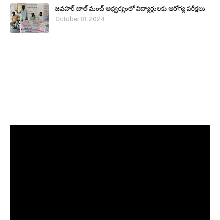
జవహర్ బాల్ మంచ్ ఆధ్వర్యంలో విద్యార్థులకు ఆరోగ్య పరీక్షలు.
October 01, 2024