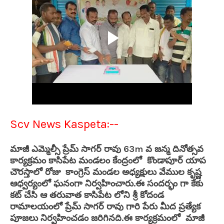
Scv News Kaspeta:--
మాజీ ఎమ్మెల్సీ ప్రేమ్ సాగర్ రావు 63m వ జన్మ దినోత్సవ
కార్యక్రమం కాసిపేట మండలం కేంద్రంలో కొండాపూర్ యాప
చౌరస్తాలో రోజు కాంగ్రెస్ మండల అధ్యక్షులు వేముల కృష్ణ
ఆధ్వర్యంలో ఘనంగా నిర్వహించారు.ఈ సందర్భం గా కేకు
కట్ చేసి ఆ తరువాత కాసిపేట లోని శ్రీ కోదండ
రామాలయంలో ప్రేమ్ సాగర్ రావు గారి పేరు మీద ప్రత్యేక
పూజలు నిర్వహించడం జరిగినది.ఈ కార్యక్రమంలో మాజీ