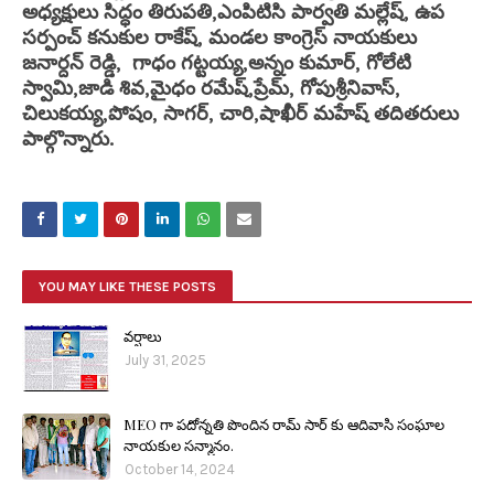
అధ్యక్షులు సిద్ధం తిరుపతి,ఎంపిటిసి పార్వతి మల్లేష్, ఉప
సర్పంచ్ కనుకుల రాకేష్, మండల కాంగ్రెస్ నాయకులు
జనార్దన్ రెడ్డి, గాధం గట్టయ్య,అన్నం కుమార్, గోలేటి
స్వామి,జాడి శివ,మైధం రమేష్,ప్రేమ్, గోపుశ్రీనివాస్,
చిలుకయ్య,పోషం, సాగర్, చారి,షాఖీర్ మహేష్ తదితరులు
పాల్గొన్నారు.
YOU MAY LIKE THESE POSTS
వర్షాలు
July 31, 2025
MEO గా పదోన్నతి పొందిన రామ్ సార్ కు ఆదివాసి సంఘాల
నాయకుల సన్మానం.
October 14, 2024