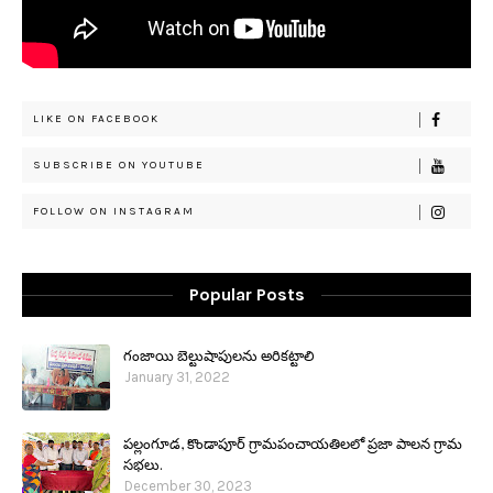
LIKE ON FACEBOOK
SUBSCRIBE ON YOUTUBE
FOLLOW ON INSTAGRAM
Popular Posts
గంజాయి బెల్టుషాపులను అరికట్టాలి
January 31, 2022
పల్లంగూడ, కొండాపూర్ గ్రామపంచాయతిలలో ప్రజా పాలన గ్రామ
సభలు.
December 30, 2023