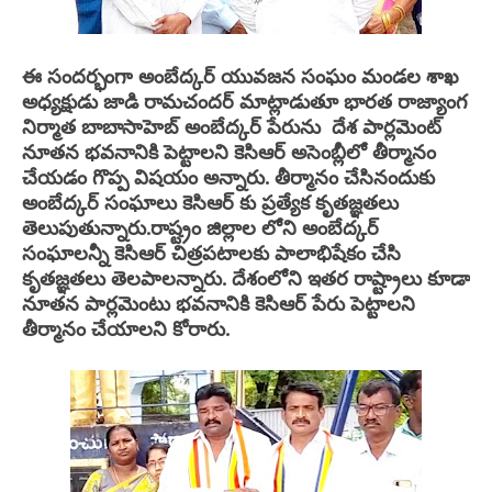
ఈ సందర్భంగా అంబేద్కర్ యువజన సంఘం మండల శాఖ
అధ్యక్షుడు జాడి రామచందర్ మాట్లాడుతూ భారత రాజ్యాంగ
నిర్మాత బాబాసాహెబ్ అంబేద్కర్ పేరును దేశ పార్లమెంట్
నూతన భవనానికి పెట్టాలని కెసిఆర్ అసెంబ్లీలో తీర్మానం
చేయడం గొప్ప విషయం అన్నారు. తీర్మానం చేసినందుకు
అంబేద్కర్ సంఘాలు కెసిఆర్ కు ప్రత్యేక కృతజ్ఞతలు
తెలుపుతున్నారు.రాష్ట్రం జిల్లాల లోని అంబేద్కర్
సంఘాలన్నీ కెసిఆర్ చిత్రపటాలకు పాలాభిషేకం చేసి
కృతజ్ఞతలు తెలపాలన్నారు. దేశంలోని ఇతర రాష్ట్రాలు కూడా
నూతన పార్లమెంటు భవనానికి కెసిఆర్ పేరు పెట్టాలని
తీర్మానం చేయాలని కోరారు.