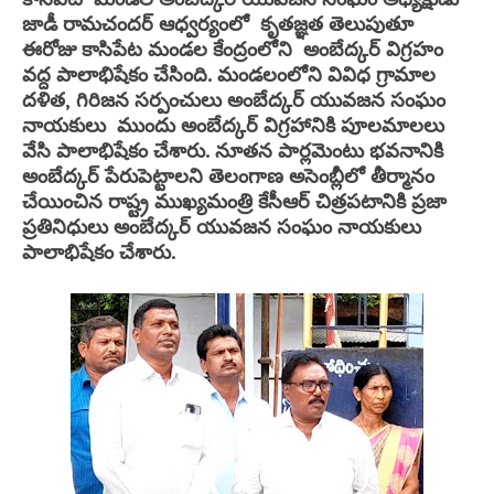
జాడీ రామచందర్ ఆధ్వర్యంలో కృతజ్ఞత తెలుపుతూ
ఈరోజు కాసిపేట మండల కేంద్రంలోని అంబేద్కర్ విగ్రహం
వద్ద పాలాభిషేకం చేసింది. మండలంలోని వివిధ గ్రామాల
దళిత, గిరిజన సర్పంచులు అంబేద్కర్ యువజన సంఘం
నాయకులు ముందు అంబేద్కర్ విగ్రహానికి పూలమాలలు
వేసి పాలాభిషేకం చేశారు. నూతన పార్లమెంటు భవనానికి
అంబేద్కర్ పేరుపెట్టాలని తెలంగాణ అసెంబ్లీలో తీర్మానం
చేయించిన రాష్ట్ర ముఖ్యమంత్రి కేసీఆర్ చిత్రపటానికి ప్రజా
ప్రతినిధులు అంబేద్కర్ యువజన సంఘం నాయకులు
పాలాభిషేకం చేశారు.