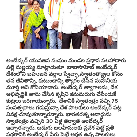
అంబేద్కర్ యువజన సంఘం మండల ప్రధాన సలహాదారు
పల్లె మల్లయ్య మాట్లాడుతూ బాబాసాహెబ్ అంబేద్కర్
దేశంలోని బహుజన వర్గాల స్వేచ్ఛా,స్వాతంత్య్రాల కోసం
తన జీవితాన్ని, కుటుంబాన్ని త్యాగం చేసిన మహనీయ
మూర్తి అని కొనియాడారు. అంబేద్కర్ త్యాగాలను, దేశ
అభివృద్ధికి తాను చేసిన కృషిని కనుమరుగు చేసేందుకే
కుట్రలు జరిగాయన్నారు. దేశానికి స్వాతంత్రం వచ్చి 75
సంవత్సరాలు గడుస్తున్నా దేశ పాలకులు అంబేద్కర్ పట్ల
వివక్ష చూపుతూన్నారన్నారు. భారతరత్న అవార్డును
స్వాతంత్రం వచ్చిన 30 ఏళ్ల తర్వాత అంబేద్కర్
ఇచ్చారన్నారు. బడుగు బలహీనులకు ప్రవేశ పెట్టే ప్రతి
పథకానికి అంబేద్కర్ పేరు పెట్టే అర్హత ఉన్న పాలకులు