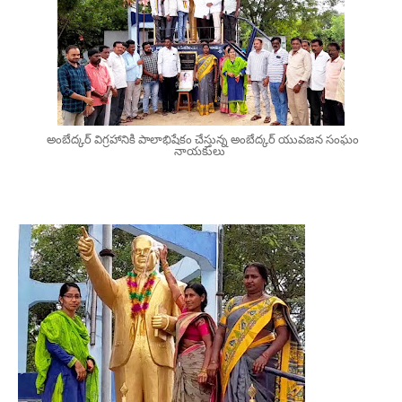
అంబేద్కర్ విగ్రహానికి పాలాభిషేకం చేస్తున్న అంబేద్కర్ యువజన సంఘం
నాయకులు