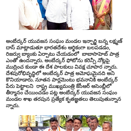
అంబేద్కర్ యువజన సంఘం మండల ఇన్చార్జి బన్న లక్ష్మణ్
దాస్ మాట్లాడుతూ భారతదేశం ఆర్థికంగా బలపడడం,
రిజర్వు బ్యాంకు ఏర్పాటు చేయడంలో బాబాసాహెబ్ పాత్ర
ఎంతో ఉందన్నారు. అంబేద్కర్ ఫోటోను కరెన్సీ నోట్లపై
ముద్రించ కుండా ఈ దేశ పాలకులు వివక్ష చూపార న్నారు.
దేశపురోభివృద్ధిలో అంబేద్కర్ పాత్ర అమోఘమైనది అని
కొనియాడారు. నూతన పార్లమెంటు భవనానికి అంబేద్కర్
పేరు పెట్టాలని రాష్ట్ర ముఖ్యమంత్రి కేసీఆర్ అసెంబ్లీలో
తీర్మానం చేయించడం పట్ల అంబేద్కర్ యువజన సంఘం
మండల శాఖ తరపున ప్రత్యేక కృతజ్ఞతలు తెలుపుతున్నాన
న్నారు.