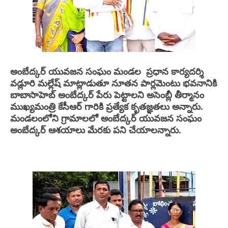
అంబేద్కర్ యువజన సంఘం మండల ప్రధాన కార్యదర్శి
వడ్లూరి మల్లేష్ మాట్లాడుతూ నూతన పార్లమెంటు భవనానికి
బాబాసాహెబ్ అంబేద్కర్ పేరు పెట్టాలని అసెంబ్లీ తీర్మానం
ముఖ్యమంత్రి కేసీఆర్ గారికి ప్రత్యేక కృతజ్ఞతలు అన్నారు.
మండలంలోని గ్రామాలలో అంబేద్కర్ యువజన సంఘం
అంబేద్కర్ ఆశయాలు మేరకు పని చేయాలన్నారు.