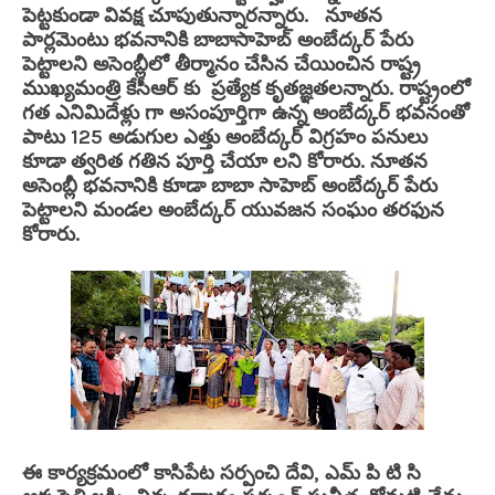
పెట్టకుండా వివక్ష చూపుతున్నారన్నారు. నూతన
పార్లమెంటు భవనానికి బాబాసాహెబ్ అంబేద్కర్ పేరు
పెట్టాలని అసెంబ్లీలో తీర్మానం చేసిన చేయించిన రాష్ట్ర
ముఖ్యమంత్రి కేసీఆర్ కు ప్రత్యేక కృతజ్ఞతలన్నారు. రాష్ట్రంలో
గత ఎనిమిదేళ్లు గా అసంపూర్తిగా ఉన్న అంబేద్కర్ భవనంతో
పాటు 125 అడుగుల ఎత్తు అంబేద్కర్ విగ్రహం పనులు
కూడా త్వరిత గతిన పూర్తి చేయా లని కోరారు. నూతన
అసెంబ్లీ భవనానికి కూడా బాబా సాహెబ్ అంబేద్కర్ పేరు
పెట్టాలని మండల అంబేద్కర్ యువజన సంఘం తరఫున
కోరారు.
ఈ కార్యక్రమంలో కాసిపేట సర్పంచి దేవి, ఎమ్ పి టి సి