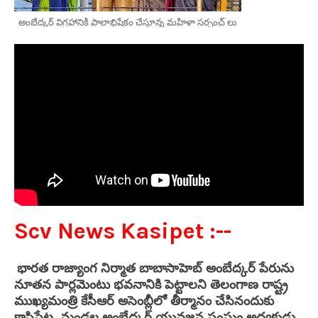
అంబేద్కర్ విగ్రహానికి పాలాభిషేకం చేస్తూన్న మహిళా సర్పంచ్ లు
Scv News Kasipet :--
భారత రాజ్యాంగ నిర్మాత బాబాసాహెబ్ అంబేద్కర్ పేరును
నూతన పార్లమెంటు భవనానికి పెట్టాలని తెలంగాణ రాష్ట్ర
ముఖ్యమంత్రి కేసీఆర్ అసెంబ్లీలో తీర్మానం చేసినందుకు
కాసిపేట మండల అంబేద్కర్ యువజన సంఘం అధ్యక్షుడు