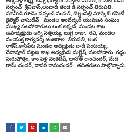
అక్కపెళ్లి లక్ష్మి, చిన్న ధర్మారం సర్పంచ్ సునీత, కోమటి చేను
సర్పంచ్ శ్రీనివాస్,లంబాడి తండ డి సర్పంచ్ తిరుపతి,
మామిడి గూడెం సర్పంచ్ సంపత్, బెల్లంపల్లి మార్కెట్ కమిటీ
డైరెక్టర్ వాసుదేవ్ మండల అంబేద్కర్ యువజన సంఘం
ముఖ్య సలహాదారులు లంక లక్ష్మణ్, మండల శాఖ
ఉపాధ్యక్షుడు అగ్ని సత్తయ్య, బుగ్గ రాజు, రవి, మండల
సంయుక్త కార్యదర్శి జంజిరాల తిరుపతి, లంక
రాకేష్,కాసిపేట మండల అధ్యక్షుడు దాడి పెంటయ్య,
దేవాపూర్ పట్టణ శాఖ అధ్యక్షుడు మల్లేష్, సలహాదారు గడ్డం
పురుషోత్తం, కాం పెళ్లి వెంకటేష్, భానోత్ రాంచందర్, మేడ
రామ్ చందర్, దాసరి రామచందర్ తదితరులు పాల్గొన్నారు.