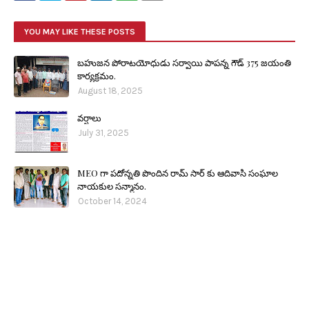
YOU MAY LIKE THESE POSTS
బహుజన పోరాటయోధుడు సర్వాయి పాపన్న గౌడ్ 375 జయంతి
కార్యక్రమం.
August 18, 2025
వర్షాలు
July 31, 2025
MEO గా పదోన్నతి పొందిన రామ్ సార్ కు ఆదివాసి సంఘాల
నాయకుల సన్మానం.
October 14, 2024