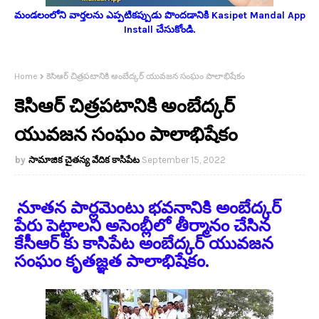
మండలంలోని వార్తలను ఎప్పటికప్పుడు పొందడానికి Kasipet Mandal App
Install చేసుకోండి.
Home
కెసిఆర్ చిత్రపటానికి అంబేద్కర్ యువజన సంఘం పాలాభిషేకం
కెసిఆర్ చిత్రపటానికి అంబేద్కర్
యువజన సంఘం పాలాభిషేకం
సామాజిక చైతన్య వేదిక కాసిపేట
September 15, 2022
నూతన పార్లమెంటు భవనానికి అంబేద్కర్
పేరు పెట్టాలని అసెంబ్లీలో తీర్మానం చేసిన
కేసీఆర్ కు కాసిపేట అంబేద్కర్ యువజన
సంఘం కృతజ్ఞత పాలాభిషేకం.