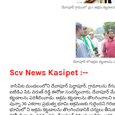
దేవాపూర్ గ్రామంలో gcc అక్రమ కట్టడాలను పర
దేవాపూర్ లో అక్రమ కట్టడాలను పరిశ
Scv News Kasipet :--
కాసిపేట మండలంలోని దేవాపూర్ పెద్దాపూర్, గ్రామాలను రే
ఐటిడిఎ పిఓ వరుణ్ రెడ్డి ఈరోజు సందర్శించారు. దేవాపూర్
కట్టడాలను పరిశీలించాడు. అక్రమ కట్టడాలను తొలగించాలని అ
వున్నా 36 ఎకరాల ప్రభుత్వ భూమి ఆక్రమణకు గురైందని గిరిజ
భూమిలో ని అక్రమ కట్టడాలను తొలగించడానికి చర్యలు తీ