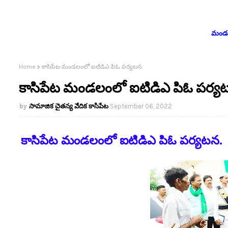
మండలం
Home
కాసిపేట మండలంలో ఐటిడిఎ పిఓ పర్యటన.
కాసిపేట మండలంలో ఐటిడిఎ పిఓ పర్య
సామాజిక చైతన్య వేదిక కాసిపేట
September 06, 2022
కాసిపేట మండలంలో ఐటిడిఎ పిఓ పర్యటన.