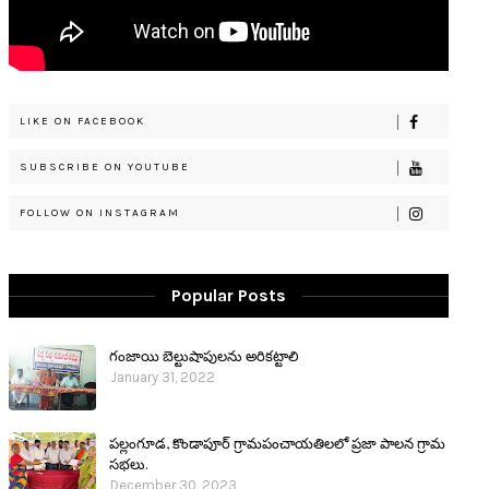
LIKE ON FACEBOOK
SUBSCRIBE ON YOUTUBE
FOLLOW ON INSTAGRAM
Popular Posts
గంజాయి బెల్టుషాపులను అరికట్టాలి
January 31, 2022
పల్లంగూడ, కొండాపూర్ గ్రామపంచాయతిలలో ప్రజా పాలన గ్రామ
సభలు.
December 30, 2023