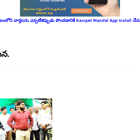
లోని వార్తలను ఎప్పటికప్పుడు పొందడానికి Kasipet Mandal App Install చేసు
టన.