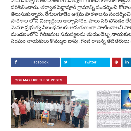
హామీనిచ్చారు.తదనంతరం దేవాపూర్ గిరిజన బాలికల ఆశ్రమ
పరిశీలించారు. తర్వాత పెద్దాపూర్ గ్రామాన్ని సందర్శించి క
తెలుసుకున్నారు. రేగులగూడెం ఆశ్రమ పాఠశాలను సందర్శించి 
పాఠశాల లోని విద్యార్థులు అల్పాహారం, పాలు సరి పోవడం లేదని 
మెనూ ప్రభుత్వ నిబంధనలకు అనుగుణంగా పాటించాలని పాఠశా
మండలంలోని గిరిజనుల సమస్యలను తుడుందెబ్బ నాయకులు,
సంఘం నాయకులు కొమ్ముల బాపు, గంజి రాజన్న తదితరులు పా
Facebook
Twitter
YOU MAY LIKE THESE POSTS