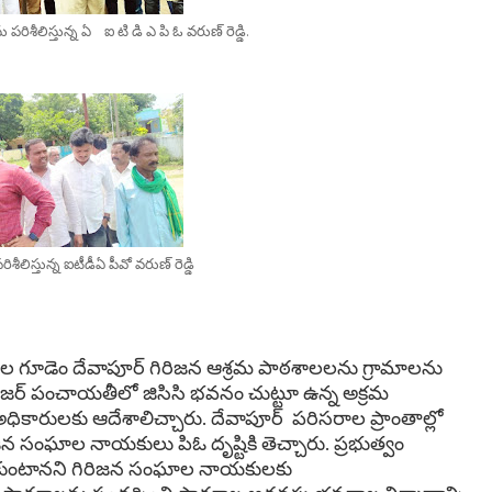
ిశీలిస్తున్న ఏ ఐ టి డి ఎ పి ఓ వరుణ్ రెడ్డి.
ీలిస్తున్న ఐటీడీఏ పీవో వరుణ్ రెడ్డి
గుల గూడెం దేవాపూర్ గిరిజన ఆశ్రమ పాఠశాలలను గ్రామాలను
 మేజర్ పంచాయతీలో జిసిసి భవనం చుట్టూ ఉన్న అక్రమ
ధికారులకు ఆదేశాలిచ్చారు. దేవాపూర్ పరిసరాల ప్రాంతాల్లో
న సంఘాల నాయకులు పిఓ దృష్టికి తెచ్చారు. ప్రభుత్వం
సుకుంటానని గిరిజన సంఘాల నాయకులకు