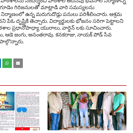
 పాఠశాలను సందర్శించి పాఠశాల అదనపు భవనాల నిర్మాణాన్ని
ోలాంగూడెం గిరిజనులతో మాట్లాడి వారి సమస్యలను
నిర్మాణంలో ఉన్న మరుగుదొడ్లు పనులు పరిశీలించారు. ఆశ్రమ
పిఓ దృష్టికి తెచ్చారు. విద్యార్థులకు భోజనం సరిగా పెట్టాలని
ల ప్రధానోపాధ్యా యురాలు, వార్డెన్ లకు సూచించారు.
 ఆడె జంగు, అనంతరావు. కనకరాజు, నాయక్ పోడ్ సేవ
ల్గొన్నారు.