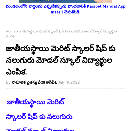
మండలంలోని వార్తలను ఎప్పటికప్పుడు పొందడానికి Kasipet Mandal App
Install చేసుకోండి.
Home
జాతీయస్థాయి మెరిట్ స్కాలర్ షిప్ కు నలుగురు మోడల్ స్కూల్ విద్యార్థుల
ఎంపిక.
జాతీయస్థాయి మెరిట్ స్కాలర్ షిప్ కు
నలుగురు మోడల్ స్కూల్ విద్యార్థుల
ఎంపిక.
సామాజిక చైతన్య వేదిక కాసిపేట
July 16, 2022
జాతీయస్థాయి మెరిట్
స్కాలర్ షిప్ కు నలుగురు