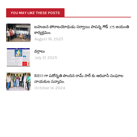
YOU MAY LIKE THESE POSTS
బహుజన పోరాటయోధుడు సర్వాయి పాపన్న గౌడ్ 375 జయంతి
కార్యక్రమం.
August 18, 2025
వర్షాలు
July 31, 2025
MEO గా పదోన్నతి పొందిన రామ్ సార్ కు ఆదివాసి సంఘాల
నాయకుల సన్మానం.
October 14, 2024