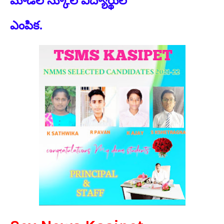
మోడల్ స్కూల్ విద్యార్థుల
ఎంపిక.