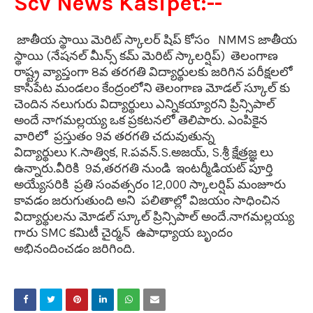
Scv News Kasipet:--
జాతీయ స్థాయి మెరిట్ స్కాలర్ షిప్ కోసం NMMS జాతీయ
స్థాయి (నేషనల్ మీన్స్ కమ్ మెరిట్ స్కాలర్షిప్) తెలంగాణ
రాష్ట్ర వ్యాప్తంగా 8వ తరగతి విద్యార్థులకు జరిగిన పరీక్షలలో
కాసిపేట మండలం కేంద్రంలోని తెలంగాణ మోడల్ స్కూల్ కు
చెందిన నలుగురు విద్యార్థులు ఎన్నికయ్యారని ప్రిన్సిపాల్
అందే నాగమల్లయ్య ఒక ప్రకటనలో తెలిపారు. ఎంపికైన
వారిలో ప్రస్తుతం 9వ తరగతి చదువుతున్న
విద్యార్థులు
K.సాత్విక, R.పవన్.S.అజయ్, S.శ్రీ క్షేత్రజ్ఞ లు
ఉన్నారు.
వీరికి 9వ,తరగతి నుండి ఇంటర్మీడియట్ పూర్తి
అయ్యేసరికి ప్రతి సంవత్సరం 12,000 స్కాలర్షిప్ మంజూరు
కావడం జరుగుతుంది అని ప
లితాల్లో విజయం సాధించిన
విద్యార్థులను మోడల్ స్కూల్ ప్రిన్సిపాల్ అందే.నాగమల్లయ్య
గారు SMC కమిటీ చైర్మన్ ఉపాధ్యాయ బృందం
అభినందించడం జరిగింది.