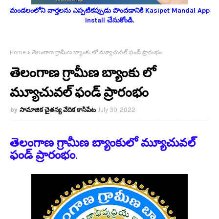
మండలంలోని వార్తలను ఎప్పటికప్పుడు పొందడానికి Kasipet Mandal App
Install చేసుకోండి.
Home
తెలంగాణ గ్రామీణ బ్యాంకు లో మ్యూచువల్ ఫండ్ ప్రారంభం
తెలంగాణ గ్రామీణ బ్యాంకు లో
మ్యూచువల్ ఫండ్ ప్రారంభం
సామాజిక చైతన్య వేదిక కాసిపేట
July 30, 2022
తెలంగాణ గ్రామీణ బ్యాంకులో మ్యూచువల్
ఫండ్ ప్రారంభం
.