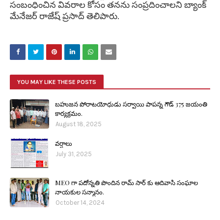
సంబంధించిన వివరాల కోసం తనను సంప్రదించాలని బ్యాంక్
మేనేజర్ రాజేష్ ప్రసాద్ తెలిపారు.
YOU MAY LIKE THESE POSTS
బహుజన పోరాటయోధుడు సర్వాయి పాపన్న గౌడ్ 375 జయంతి
కార్యక్రమం.
August 18, 2025
వర్షాలు
July 31, 2025
MEO గా పదోన్నతి పొందిన రామ్ సార్ కు ఆదివాసి సంఘాల
నాయకుల సన్మానం.
October 14, 2024