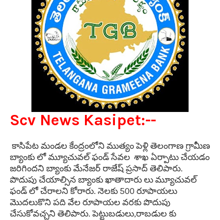
Scv News Kasipet:--
కాసిపేట మండల కేంద్రంలోని ముత్యం పెళ్లి తెలంగాణ గ్రామీణ
బ్యాంకు లో మ్యూచువల్ ఫండ్ సేవల శాఖ ఏర్పాటు చేయడం
జరిగిందని బ్యాంకు మేనేజర్ రాజేష్ ప్రసాద్ తెలిపారు.
పొదుపు చేయాల్సిన బ్యాంకు ఖాతాదారు లు మ్యూచువల్
ఫండ్ లో చేరాలని కోరారు. నెలకు 500 రూపాయలు
మొదలుకొని పది వేల రూపాయల వరకు పొదుపు
చేసుకోవచ్చని తెలిపారు. పెట్టుబడులు,రాబడుల కు