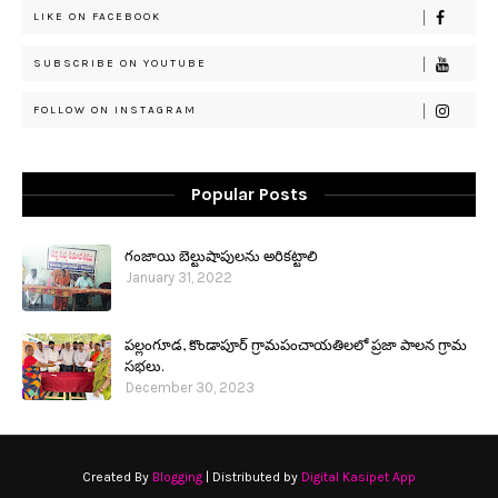
LIKE ON FACEBOOK
SUBSCRIBE ON YOUTUBE
FOLLOW ON INSTAGRAM
Popular Posts
గంజాయి బెల్టుషాపులను అరికట్టాలి
January 31, 2022
పల్లంగూడ, కొండాపూర్ గ్రామపంచాయతిలలో ప్రజా పాలన గ్రామ
సభలు.
December 30, 2023
Created By
Blogging
| Distributed by
Digital Kasipet App