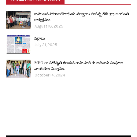
YOU MAY LIKE THESE POSTS
బహుజన పోరాటయోధుడు సర్వాయి పాపన్న గౌడ్ 375 జయంతి
కార్యక్రమం.
August 18, 2025
వర్షాలు
July 31, 2025
MEO గా పదోన్నతి పొందిన రామ్ సార్ కు ఆదివాసి సంఘాల
నాయకుల సన్మానం.
October 14, 2024