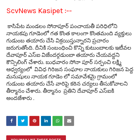
Scv
News Kasipet :--
కాసిపేట మండలం సోనాపూర్ పంచాయతీ పరిధిలోని
నాయకపు గూడెంలో గత కొంత కాలంగా కొంతమంది వ్యక్తులు
గుడుంబ తయారు చేసి విక్రయిస్తున్నారని ప్రచారం
జరుగుతోంది. దీనికి సంబంధించి కొన్ని కుటుంబాలకు ఇటీవల
దేవాపూర్ ఎస్ఐ విజేందర్గడుంబా తయారు చేయవద్దని
కౌన్సిలింగ్ చేశారు. బుధవారం సోనా పూర్ సర్పంచి లక్ష్మి
ఆధ్వర్యంలో వివిధ గిరిజన సంఘాల నాయకులు గిరిజన పెద్ద
మనుషులు నాయక గూడెం లో సమావేశమై గ్రామంలో
గుడుంబ తయారు చేసే వారిపై కఠిన చర్యలు తీసుకోవాలని
తీర్మానం చేశారు. తీర్మానం ప్రతిని దేవాపూర్ ఎస్ఐకి
అందజేశారు .