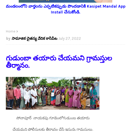
మండలంలోని వార్తలను ఎప్పటికప్పుడు పొందడానికి Kasipet Mandal App
Install చేసుకోండి.
Home
సామాజిక చైతన్య వేదిక కాసిపేట
July 27, 2022
గుడుంబా తయారు చేయమని గ్రామస్తుల
తీర్మానం.
సోనాపూర్ నాయకపు గూడెంలోగుడుంబ తయారు
చేయమని పోలీసులకు తీర్మానం చేసి ఇస్తున్న గ్రామస్తులు.