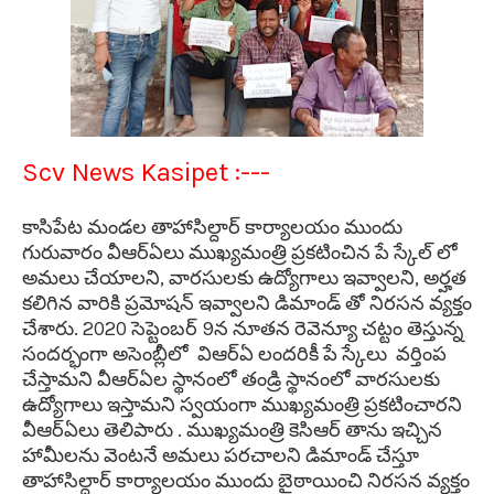
Scv News Kasipet :---
కాసిపేట మండల తాహాసిల్దార్ కార్యాలయం ముందు
గురువారం వీఆర్ఏలు ముఖ్యమంత్రి ప్రకటించిన పే స్కేల్ లో
అమలు చేయాలని, వారసులకు ఉద్యోగాలు ఇవ్వాలని, అర్హత
కలిగిన వారికి ప్రమోషన్ ఇవ్వాలని డిమాండ్ తో నిరసన వ్యక్తం
చేశారు. 2020 సెప్టెంబర్ 9న నూతన రెవెన్యూ చట్టం తెస్తున్న
సందర్భంగా అసెంబ్లీలో విఆర్ఏ లందరికీ పే స్కేలు వర్తింప
చేస్తామని వీఆర్ఏల స్థానంలో తండ్రి స్థానంలో వారసులకు
ఉద్యోగాలు ఇస్తామని స్వయంగా ముఖ్యమంత్రి ప్రకటించారని
వీఆర్ఏలు తెలిపారు . ముఖ్యమంత్రి కెసిఆర్ తాను ఇచ్చిన
హామీలను వెంటనే అమలు పరచాలని డిమాండ్ చేస్తూ
తాహాసిల్దార్ కార్యాలయం ముందు బైఠాయించి నిరసన వ్యక్తం