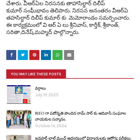
చేశారు. వీఆర్ఏల నిరసనకు తాహాసిల్దార్ దిలీప్
కుమార్
సంఘీభావం తెలిపారు. నిరసన అనంతరం వీఆర్ఏ
తహసిల్దార్ దిలీప్ కుమార్ కు మెమోరాండం సమర్పించారు.
ఈ కార్యక్రమంలో వి ఆర్ ఏ లు శ్రీనివాస్, కార్తీక్, శ్రీకాంత్,
సరితా,దినేష్,మహ్మద్ పాల్గొన్నారు.
YOU MAY LIKE THESE POSTS
వర్షాలు
July 31, 2025
MEO గా పదోన్నతి పొందిన రామ్ సార్ కు ఆదివాసి సంఘాల
నాయకుల సన్మానం.
October 14, 2024
జవహర్ బాల్ మంచ్ ఆధ్వర్యంలో విద్యార్థులకు ఆరోగ్య పరీక్షలు.