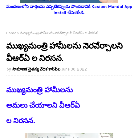
మండలంలోని వార్తలను ఎప్పటికప్పుడు పొందడానికి Kasipet Mandal App
Install చేసుకోండి.
Home
ముఖ్యమంత్రి హామీలను నెరవేర్చాలని వీఆర్ఏ ల నిరసన.
ముఖ్యమంత్రి హామీలను నెరవేర్చాలని
వీఆర్ఏ ల నిరసన.
సామాజిక చైతన్య వేదిక కాసిపేట
June 30, 2022
ముఖ్యమంత్రి హామీలను
అమలు చేయాలని వీఆర్ఏ
ల నిరసన.