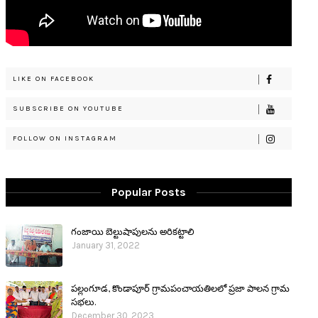
LIKE ON FACEBOOK
SUBSCRIBE ON YOUTUBE
FOLLOW ON INSTAGRAM
Popular Posts
గంజాయి బెల్టుషాపులను అరికట్టాలి
January 31, 2022
పల్లంగూడ, కొండాపూర్ గ్రామపంచాయతిలలో ప్రజా పాలన గ్రామ
సభలు.
December 30, 2023