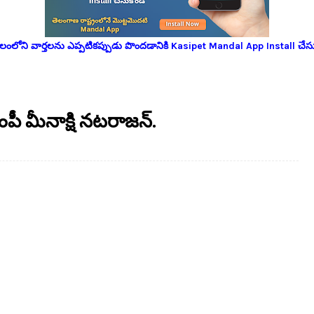
లోని వార్తలను ఎప్పటికప్పుడు పొందడానికి Kasipet Mandal App Install చేసు
పీ మీనాక్షి నటరాజన్.