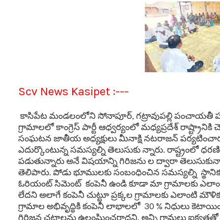
Scv News Kasipet :---
కాసిపేట మండలంలోని సోనాపూర్, గట్రావుపల్లి పంచాయతీ 
గ్రామాలలో కాంగ్రెస్ పార్టీ ఆధ్వర్యంలో మధ్యప్రదేశ్ రాష్ట్రాన
సంఘటన జాతీయ అధ్యక్షులు మీనాక్షి నటరాజన్ పర్యటించారు.
ఎదుర్కొంటున్న సమస్యల్ని తెలుసుకు న్నారు. రాష్ట్రంలో ధర
పడుతున్నారు అనే విషయాన్ని గిరిజను ల ద్వారా తెలుసుక
తెలిపారు. పోడు భూములకు సంబంధించిన సమస్యల్ని స్థానిక గి
ఓరియంట్ సిమెంట్ కంపెనీ ఉండి కూడా మా గ్రామాలకు ఎలాం
లేదని అలాగే కంపెనీ చుట్టూ ప్రక్కల గ్రామాలకు ఎలాంటి మౌ
గ్రామాల అభివృద్ధికి కంపెనీ లాభాలలో 30 % నిధులు కెట
గిరిజన చట్టాలను ఉల్లంఘించరాదని, అన్ని గ్రామలు ఐక్యతతో ఈ 