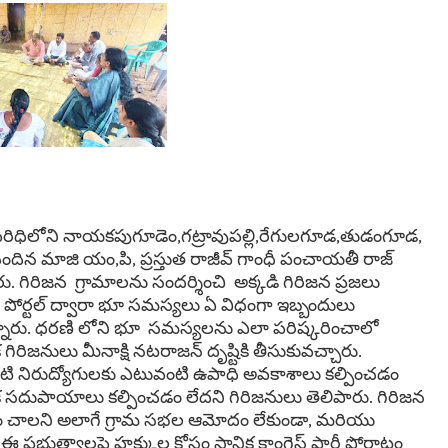
పరిధిలోని నాయకపుగూడెం,గట్రావుపల్లి,రేగులగూడ,తుడంగూడ,
ికి చెందిన మాజి యం,పి, ప్రస్తుత రాజీవ్ గాంధీ పంచాయతీ రాజ్
 గిరిజన గ్రామాలను సందర్శించి అక్కడి గిరిజన ప్రజలు
ణి పోర్టల్ ద్వారా భూ సమస్యలు ఏ విధంగా ఇబ్బందులు
ున్నారు. ధరణి లోని భూ సమస్యలను ఎలా పరిష్కరించాలో
రిజనులు మీనాక్షి నటరాజన్ దృష్టికి తీసుకువచ్చారు.
టి నిరుద్యోగులకు ఎటువంటి ఉపాధి అవకాశాలు కల్పించడం
ళిక సదుపాయాలు కల్పించడం లేదని గిరిజనులు తెలిపారు. గిరిజన
ాయిం చాలని అలాగే గ్రామ సభల ఆమోదం లేకుండా, మరియు
ప్రభుత్వాలపై హక్కుల కోసం స్థానిక కాంగ్రెస్ పార్టీ పోరాటం