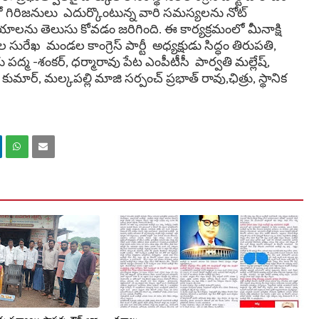
ల్లో గిరిజనులు ఎదుర్కొంటున్న వారి సమస్యలను నోట్
యాలను తెలుసు కోవడం జరిగింది. ఈ కార్యక్రమంలో మీనాక్షి
 సురేఖ మండల కాంగ్రెస్ పార్టీ అధ్యక్షుడు సిద్ధం తిరుపతి,
 పద్మ -శంకర్, ధర్మారావు పేట ఎంపీటీసీ పార్వతి మల్లేష్,
ుమార్, మల్కపల్లి మాజి సర్పంచ్ ప్రభాత్ రావు,ఛిత్రు, స్థానిక