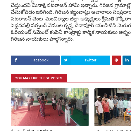
చేస్తుందని మీనాక్షి నటరాజన్ హామీ ఇచ్చారు. గిరిజన గ్రామా
చేసుకోవడం జరిగింది. గిరిజన కట్టుబాట్లు ఆచారాలు సంప్రదా
నటరాజన్ వెంట మంచిర్యాల జిల్లా అధ్యక్షులు శ్రీమతి కొక్కిరాల
పెద్దనపల్లి సర్పంచ్ వేముల కృష్ణ, దేవాపూర్ యంపిటిసి మెరుగు
ఓరియంట్ సిమెంట్ కంపెనీ కాంట్రాక్టు కార్మిక నాయకులు అన్నం క
గిరిజన నాయకులు పాల్గొన్నారు.
Facebook
Twitter
YOU MAY LIKE THESE POSTS