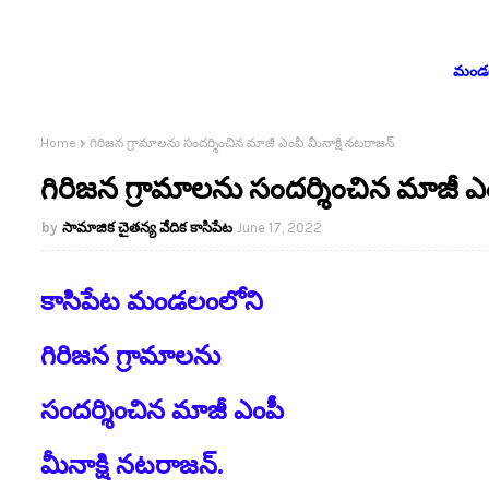
మండలం
Home
గిరిజన గ్రామాలను సందర్శించిన మాజీ ఎంపీ మీనాక్షి నటరాజన్.
గిరిజన గ్రామాలను సందర్శించిన మాజీ ఎం
సామాజిక చైతన్య వేదిక కాసిపేట
June 17, 2022
కాసిపేట మండలంలోని
గిరిజన గ్రామాలను
సందర్శించిన మాజీ ఎంపీ
మీనాక్షి నటరాజన్.