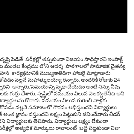
్టి పెడితే పరీక్షల్లో తప్పకుండా విజయం సాధిస్తారని ఇంపాక్ట్
 కాసిపేట మండల కేంద్రము లోని ఆదర్శ పాఠశాలలో సామాజిక చైతన్య
గాహన కార్యక్రమానికి ముఖ్యఅతిథిగా హాజరై మాట్లాడారు.
 వల్లనే మహాత్ములయ్యా రన్నారు. అందరికి రోజుకు 24
్నారని అన్నారు.'సమయాన్ని వృధాచేయడం అంటే నిన్ను నీవు
థులకు గుర్తు చేశారు. సృష్టిలో సమయం విలువ వెలకట్టలేనిది అని
ిద్యార్థులను కోరారు. సమయం విలువ గురించి వాళ్లకు
చుకోవడం వల్లనే సమాజంలో గౌరవం లభిస్తుందని విద్యార్థులు
జ్ఞానం వస్తుందని లక్ష్యం పెట్టుకుని జీవించేవారు లీడర్
విద్యార్థులకు తెలిపారు. విద్యార్థులు లక్ష్యం లేకుండా
క్షల్లో అత్యధిక మార్కులు రావాలంటే బట్టి పట్టకుండా విజు