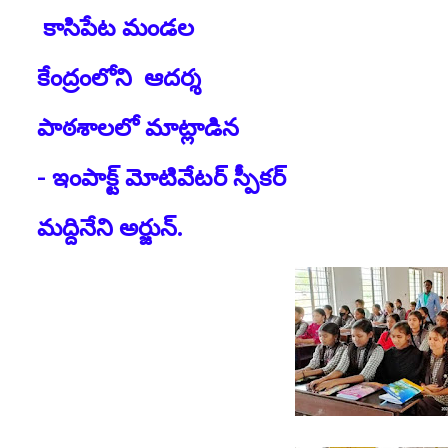
కాసిపేట మండల
కేంద్రంలోని ఆదర్శ
పాఠశాలలో మాట్లాడిన
- ఇంపాక్ట్ మోటివేటర్ స్పీకర్
మద్దినేని అర్జున్.