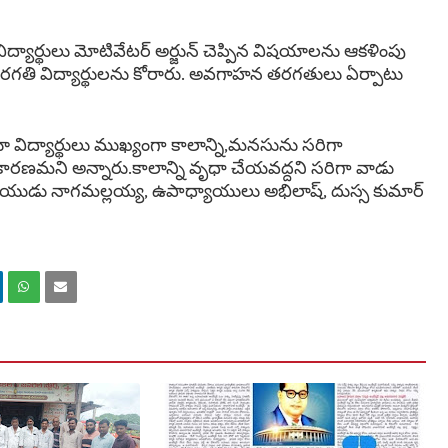
ిద్యార్థులు మోటివేటర్ అర్జున్ చెప్పిన విషయాలను ఆకళింపు
వ తరగతి విద్యార్థులను కోరారు. అవగాహన తరగతులు ఏర్పాటు
తూ విద్యార్థులు ముఖ్యంగా కాలాన్ని,మనసును సరిగా
కారణమని అన్నారు.కాలాన్ని వృధా చేయవద్దని సరిగా వాడు
్యాయుడు నాగమల్లయ్య, ఉపాధ్యాయులు అభిలాష్, దుస్స కుమార్