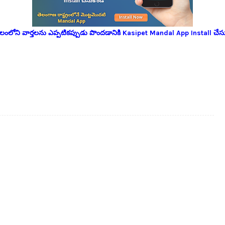
లోని వార్తలను ఎప్పటికప్పుడు పొందడానికి Kasipet Mandal App Install చేసు