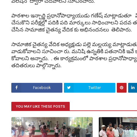
వలేషన్ ద్వారా చదవాలని సూచించారు.
పాఠశాల ఇన్చార్జి ప్రధానోపాధ్యాయుడు గణేష్ మాట్లాడుతూ వ
చేసుకొని పరీక్షల్లో పదికి పది మార్కులు సాధించాలని పద
చేసిన సామాజిక చైతన్య వేదిక కు అభినందనలు తెలిపారు.
సామాజిక చైతన్య వేదిక అధ్యక్షుడు పల్లె మల్లయ్య మాట్లాడు
వాడుకోవాలని సూచించా రు. మనిషి ఉన్నతికి పతనానికి ఇవే 
కోవాలని అన్నారు. . ఈ కార్యక్రమంలో పాఠశాల ప్రధానోపాధ
తదితరులు పాల్గొన్నారు.
Facebook
Twitter
YOU MAY LIKE THESE POSTS