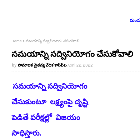
మండలం
Home
సమయాన్ని సద్వినియోగం చేసుకోవాలి
సమయాన్ని సద్వినియోగం చేసుకోవాలి
సామాజిక చైతన్య వేదిక కాసిపేట
April 22, 2022
సమయాన్ని సద్వినియోగం
చేసుకుంటూ లక్ష్యంపై దృష్టి
పెడితే పరీక్షల్లో విజయం
సాధిస్తారు.