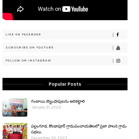
LIKE ON FACEBOOK
SUBSCRIBE ON YOUTUBE
FOLLOW ON INSTAGRAM
Popular Posts
గంజాయి బెల్టుషాపులను అరికట్టాలి
January 31, 2022
పల్లంగూడ, కొండాపూర్ గ్రామపంచాయతిలలో ప్రజా పాలన గ్రామ
సభలు.
December 30, 2023