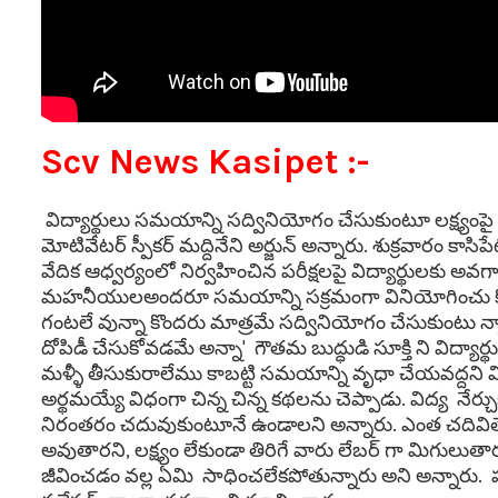
Scv News Kasipet :-
విద్యార్థులు సమయాన్ని సద్వినియోగం చేసుకుంటూ లక్ష్యంపై దృష
మోటివేటర్ స్పీకర్ మద్దినేని అర్జున్ అన్నారు. శుక్రవారం
వేదిక ఆధ్వర్యంలో నిర్వహించిన పరీక్షలపై విద్యార్థులకు అవ
మహనీయులఅందరూ సమయాన్ని సక్రమంగా వినియోగించు కోవడం
గంటలే వున్నా కొందరు మాత్రమే సద్వినియోగం చేసుకుంటు న
దోపిడీ చేసుకోవడమే అన్నా' గౌతమ బుద్ధుడి సూక్తి ని విద్యార్
మళ్ళీ తీసుకురాలేము కాబట్టి సమయాన్ని వృధా చేయవద్దని వ
అర్థమయ్యే విధంగా చిన్న చిన్న కథలను చెప్పాడు. విద్య నేర్
నిరంతరం చదువుకుంటూనే ఉండాలని అన్నారు. ఎంత చదివితే అంత 
అవుతారని, లక్ష్యం లేకుండా తిరిగే వారు లేబర్ గా మిగులుతారని 
జీవించడం వల్ల ఏమి సాధించలేకపోతున్నారు అని అన్నారు. పరీ