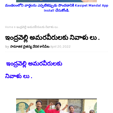
మండలంలోని వార్తలను ఎప్పటికప్పుడు పొందడానికి Kasipet Mandal App
Install చేసుకోండి.
Home
ఇంద్రవెల్లి అమరవీరులకు నివాళు లు .
ఇంద్రవెల్లి అమరవీరులకు నివాళు లు .
సామాజిక చైతన్య వేదిక కాసిపేట
April 20, 2022
ఇంద్రవెల్లి అమరవీరులకు
నివాళు లు .