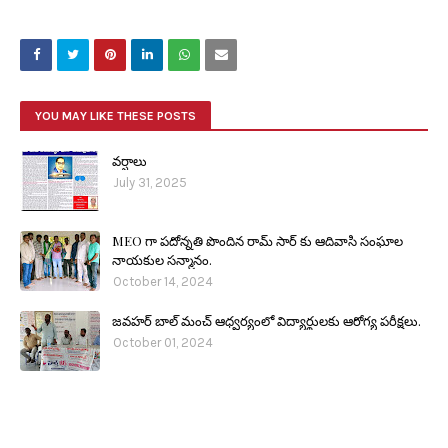
YOU MAY LIKE THESE POSTS
వర్షాలు
July 31, 2025
MEO గా పదోన్నతి పొందిన రామ్ సార్ కు ఆదివాసి సంఘాల
నాయకుల సన్మానం.
October 14, 2024
జవహర్ బాల్ మంచ్ ఆధ్వర్యంలో విద్యార్థులకు ఆరోగ్య పరీక్షలు.
October 01, 2024