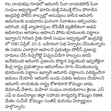
గల నాయకపు గూడలో ఆదివాసి సేవా నాయకపోడ్ సేవా
సంఘం ఆధ్వర్యంలో భూమి భుక్తి విముక్తి కోసం పోరాడిన
ఇంద్రవెల్లి పోలీస్ కాల్పుల్లో అసువులు బాసిన ఆదివాసి
అమరులకు బుధవారం ఘనంగా నివాళులు అర్పించడం
జరిగింది. వడ్డీ వ్యాపారస్తుల దోపిడీకి వ్యతిరేకంగా అడవి
అధికారుల ఆగడాలు ఆపాలని పోడు భూములకు పట్టాలు
ఇవ్వాలని గిరిజన రైతు కూలి సంఘం ఆధ్వర్యంలో ఇంద్రవెల్లి
లో 1981 ఏప్రిల్ 20 న బహిరంగ సభ ఏర్పాటు చేసుకున్నారు.
ఈ సభను ఎలాగైనా ఆపాలని ప్రభుత్వం పోలీస్ ప్రజలపై
దాడులు చేసి రెచ్చగొట్టి విచ్చలవిడిగా కాల్పులు జరిపి
అనేకమంది ఆదివాసి ప్రజలను పొట్టన పెట్టుకుంది ఇప్పటికైనా
కేంద్ర రాష్ట్ర ప్రభుత్వాలు ఆదివాసీలు సాగు చేసుకుంటున్న
భూములకు పట్టాలు ఇవ్వాలి ఆదివాసి చట్టాలను పకడ్బందీగా
అమలు చేయాలి ఆదివాసి బంధు పథకం అమలు చేయాలని
ఆదివాసి నాయకుడు రాష్ట్ర కోశాధికారి కొమ్ముల బాపు
డిమాండ్ చేశారు. మహిళా సంఘం నాయకురాలు శైలజ, ఎస్
ఎఫ్ ఐ మంచిర్యాల జిల్లా సహాయ కార్యదర్శి కొమ్ముల రజిత,
మేకల సునీల్, కొమ్ముల సంజీవ్ మరియు విద్యార్థులు
పాల్గొన్నారు.