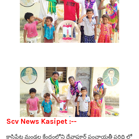
Scv News Kasipet :--
కాసిపేట మండల కేంద్రంలోని దేవాపూర్ పంచాయతీ పరిధి లో