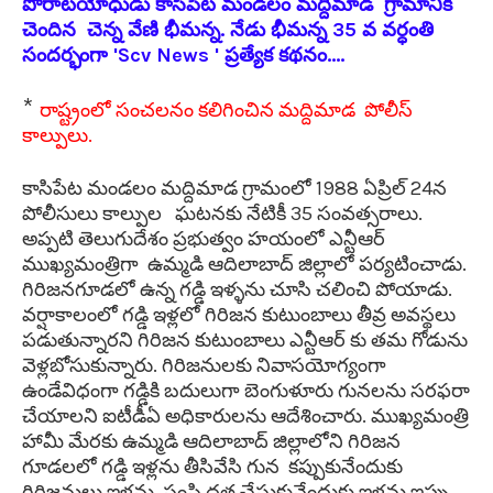
పోరాటయోధుడు కాసిపేట మండలం మద్దిమాడ గ్రామానికి
చెందిన చెన్న వేణి భీమన్న. నేడు భీమన్న 35 వ వర్ధంతి
సందర్భంగా 'Scv News ' ప్రత్యేక కథనం....
*
రాష్ట్రంలో సంచలనం కలిగించిన మద్దిమాడ పోలీస్
కాల్పులు.
కాసిపేట మండలం మద్దిమాడ గ్రామంలో 1988 ఏప్రిల్ 24న
పోలీసులు కాల్పుల
ఘటనకు నేటికీ 35 సంవత్సరాలు.
అప్పటి తెలుగుదేశం ప్రభుత్వం హయంలో ఎన్టీఆర్
ముఖ్యమంత్రిగా ఉమ్మడి ఆదిలాబాద్ జిల్లాలో పర్యటించాడు.
గిరిజనగూడలో ఉన్న గడ్డి ఇళ్ళను చూసి చలించి పోయాడు.
వర్షాకాలంలో గడ్డి ఇళ్లలో గిరిజన కుటుంబాలు తీవ్ర అవస్థలు
పడుతున్నారని గిరిజన కుటుంబాలు ఎన్టీఆర్ కు తమ గోడును
వెళ్లబోసుకున్నారు. గిరిజనులకు నివాసయోగ్యంగా
ఉండేవిధంగా గడ్డికి బదులుగా బెంగుళూరు గునలను సరఫరా
చేయాలని ఐటీడీఏ అధికారులను ఆదేశించారు. ముఖ్యమంత్రి
హామీ మేరకు ఉమ్మడి ఆదిలాబాద్ జిల్లాలోని గిరిజన
గూడలలో గడ్డి ఇళ్లను తీసివేసి గున కప్పుకునేందుకు
గిరిజనులు ఇళ్లను సంసి ద్ధత చేసుకునేందుకు ఇళ్లను ఇప్పు