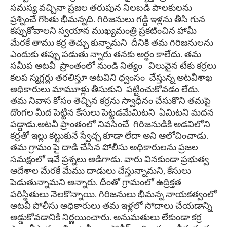
సమస్య వచ్చినా ప్రజల తరుపున నిలబడి పాలకులను
ప్రశ్నించే గొంతు భీమన్నది. గిరిజనులు గడ్డి ఇళ్లను తీసి గున
కప్పుకోవాలని స్వయాన ముఖ్యమంత్రి ప్రకటించిన హామీ
మేరకే తాము కర్ర తెచ్చు కున్నామని దీనికి తమ గిరిజనులను
ఎందుకు తప్పు పడుతు న్నారు తనకు అర్థం కాలేదు. తమ
సమీప అటవీ ప్రాంతంలో నుండి నిత్యం విలువైన టేకు కర్రలు
కలప స్మగ్లర్లు తరలిస్తూ అటవిని ధ్వంసం చేస్తున్న అటవీశాఖ
అధికారులు మామూళ్లు తీసుకుని పట్టించుకోవడం లేదు.
తమ నివాస కోసం తెచ్చిన కర్రను స్వాధీనం చేసుకొని తమపై
దొంగల మీద పెట్టిన కేసులు పెట్టడమేమిటని ఏమిటని మదన
పడ్డాడు.అటవీ ప్రాంతంలో నివసించే గిరిజనుడికి అడవిలోని
కర్రతో ఇల్లు కట్టుకునే స్వేచ్ఛ కూడా లేదా అని ఆలోచించాడు.
తమ గ్రామం పై దాడి చేసిన పోలీసు అధికారులను ప్రజల
సమక్షంలో ఇవే ప్రశ్నలు అడిగాడు. వారు వినకుండా ప్రభుత్వ
ఆదేశాల మేరకే మేము దాడులు చేస్తున్నామని, కేసులు
పెడుతున్నామని అన్నారు. దీంతో గ్రామంలో ఉద్రిక్తత
పరిస్థితులు నెలకొన్నాయి. గిరిజనులు భీమన్న నాయకత్వంలో
అటవీ పోలీసు అధికారులు తమ ఇళ్లలో సోదాలు చేయడాన్ని
అడ్డుకోవడానికి నిర్ణయించారు.
అనుమతులు లేకుండా కర్ర