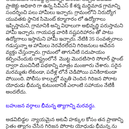
ప్రాజెక్టు అధికారి గా ఉన్న సివీఎస్ కే శర్మ మద్దిమాడ గ్రామాన్ని
సందర్శించి పలు హామీలు ఇచ్చారు. గ్రామంలోని నిరుద్యోగ
యువతకు స్థానిక సిమెంట్ కర్మాగారం లో ఉద్యోగాలు
ఇప్పిస్తామని, గ్రామానికి అన్ని విధాలుగా అభివృద్ధి పరుస్తామని
హామీ ఇచ్చారు. గాయపడ్డ వారికి నష్టపరిహారం తో పాటు
ఉద్యోగాలు ఇస్తామని హామీ ఇచ్చారు. నేటికి 35 సంవత్సరాలు
గడుస్తున్నా ఆ హామీలు నెరవేరలేదని గిరిజనులు ఆవేదన
వ్యక్తం చేస్తున్నారు. గ్రామంలో తాగునీటి సదుపాయం
కల్పించేందుకు రాష్ట్రంలోనే మొట్ట మొదటిసారి సోలార్ ప్లాంట్
ద్వారా మంచినీటి పథకాన్ని మాత్రం మంజూరు చేశారు. సరైన
మరమ్మతు లేకుండా, పదేళ్ల లోనే చెడిపోయి పనికిరాకుండా
పోయింది. పోలీసు కాల్పుల్లో మృతి చెందిన గిరిజన పోరాట
యోధుడు భీమన్న కుటుంబానికి ఎలాంటి సహాయం నేటికీ
అందలేదు.
బహుజన వర్గాలు భీమన్న త్యాగాన్ని మరవద్దు.
అడవిబిడ్డల న్యాయమైన అటవీ హక్కుల కోసం తన ప్రాణాన్ని
సైతం త్యాగం చేసిన గిరిజన పోరాట యోధుడు భీమన్న ను