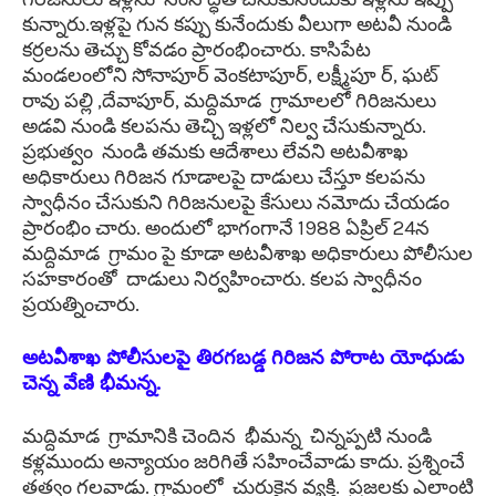
కున్నారు.ఇళ్లపై గున కప్పు కునేందుకు వీలుగా అటవీ నుండి
కర్రలను తెచ్చు కోవడం ప్రారంభించారు. కాసిపేట
మండలంలోని సోనాపూర్ వెంకటాపూర్, లక్ష్మీపూ ర్, ఘట్
రావు పల్లి ,దేవాపూర్, మద్దిమాడ గ్రామాలలో గిరిజనులు
అడవి నుండి కలపను తెచ్చి ఇళ్లలో నిల్వ చేసుకున్నారు.
ప్రభుత్వం నుండి తమకు ఆదేశాలు లేవని అటవీశాఖ
అధికారులు గిరిజన గూడాలపై దాడులు చేస్తూ కలపను
స్వాధీనం చేసుకుని గిరిజనులపై కేసులు నమోదు చేయడం
ప్రారంభిం చారు. అందులో భాగంగానే 1988 ఏప్రిల్ 24న
మద్దిమాడ గ్రామం పై కూడా అటవీశాఖ అధికారులు పోలీసుల
సహకారంతో దాడులు నిర్వహించారు. కలప స్వాధీనం
ప్రయత్నించారు.
అటవీశాఖ పోలీసులపై తిరగబడ్డ గిరిజన పోరాట యోధుడు
చెన్న వేణి భీమన్న.
మద్దిమాడ గ్రామానికి చెందిన భీమన్న చిన్నప్పటి నుండి
కళ్లముందు అన్యాయం జరిగితే సహించేవాడు కాదు. ప్రశ్నించే
తత్వం గలవాడు. గ్రామంలో చురుకైన వ్యక్తి. ప్రజలకు ఎలాంటి