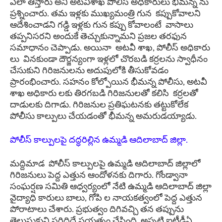
ఎలా తీస్తారు అని అటవీశాఖ పోలీస్ అధికారులు భీమన్న ను
ప్రశ్నించారు. తమ ఇళ్లకు ముఖ్యమంత్రి గున కప్పుకోవాలని
ఆదేశించాడని గడ్డి ఇళ్లకు గున కప్పు కోవాలంటే వాసాలు
తప్పనిసరని అందుకే తెచ్చుకున్నామని ప్రజల తరఫున
సమాధానం చెప్పాడు. అయినా అటవీ శాఖ, పోలీస్ అధికారు
లు వినకుండా దౌర్జన్యంగా ఇళ్లలో చొరబడి కర్రలను స్వాధీనం
చేసుకుని గిరిజనులను అదుపులోకి తీసుకోవడం
ప్రారంభించారు. సహనం కోల్పోయిన భీమన్న పోలీసు, అటవీ
శాఖ అధికారు లకు తిరగబడి గిరిజనులతో కలిసి కర్రలతో
దాడులకు దిగాడు. గిరిజనుల ప్రతిఘటనకు తట్టుకోలేక
పోలీసు కాల్పులు చేయడంతో భీమన్న అమరుడయ్యాడు.
పోలీస్ కాల్పులపై దద్ధరిల్లిన ఉమ్మడి ఆదిలాబాద్ జిల్లా.
మద్దిమాడ పోలీస్ కాల్పులపై ఉమ్మడి ఆదిలాబాద్ జిల్లాలో
గిరిజనులు పెద్ద ఎత్తున ఆందోళనకు దిగారు. గోండ్వానా
సంఘర్షణ సమితి ఆధ్వర్యంలో నేటి ఉమ్మడి ఆదిలాబాద్ జిల్లా
వైద్యాధి కారులు బాలు, గోపి ల నాయకత్వంలో పెద్ద ఎత్తున
పోరాటాలు చేశారు. ప్రభుత్వం దిగివచ్చి తన తప్పును
తెలుసుకుని సరిదిద్దే ప్రయత్నం చేసింది. అప్పటి ఐటీడీఏ