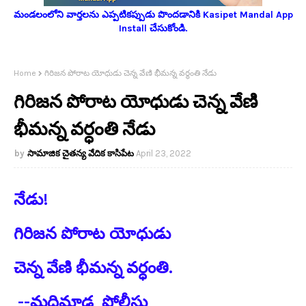
మండలంలోని వార్తలను ఎప్పటికప్పుడు పొందడానికి Kasipet Mandal App
Install చేసుకోండి.
Home
గిరిజన పోరాట యోధుడు చెన్న వేణి భీమన్న వర్ధంతి నేడు
గిరిజన పోరాట యోధుడు చెన్న వేణి
భీమన్న వర్ధంతి నేడు
సామాజిక చైతన్య వేదిక కాసిపేట
April 23, 2022
నేడు!
గిరిజన పోరాట యోధుడు
చెన్న వేణి భీమన్న వర్ధంతి.
--మద్దిమాడ పోలీసు