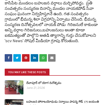
కాసిపేట మండలం బహుజన వర్గాలు మర్చిపోవద్దు. ప్రతి
సంవత్సరం సంస్మరణ దినాన్ని మండల నాయకపోడ్ సేవా
సంఘం ఘనంగా నిర్వహిస్తూనే ఉంది. గత సంవత్సరం
గ్రామంలో భీమన్న శిలా విగ్రహాన్ని ఏర్పాటు చేసింది. భీమన్న
సంస్మరణ దినోత్సవలలో నాయక్ పోడు గిరిజనులే కాకుండా
అన్ని వర్గాల గిరిజనులు,బహుజనులు అంతా కూడా
ఐకమత్యంతో పాల్గొని అతడి త్యాగాన్ని గుర్తు చేసుకోవాలని
'scv News' సోషల్ మీడియా గ్రూపు కోరుతుంది.
YOU MAY LIKE THESE POSTS
దేవాపూర్ లో యోగ దినోత్సవం
June 21, 2026
బహుజన పోరాటయోధుడు సర్వాయి పాపన్న గౌడ్ 375 జయంతి