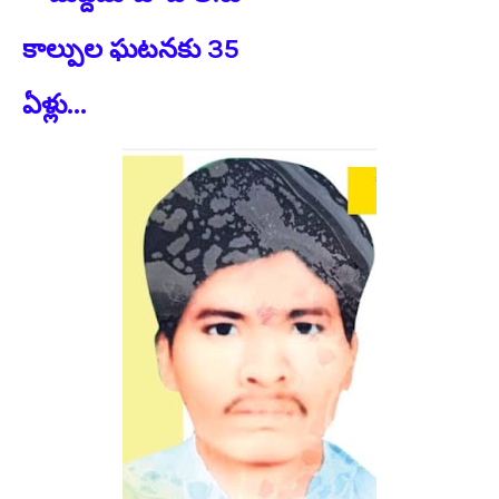
కాల్పుల ఘటనకు 35
ఏళ్లు...