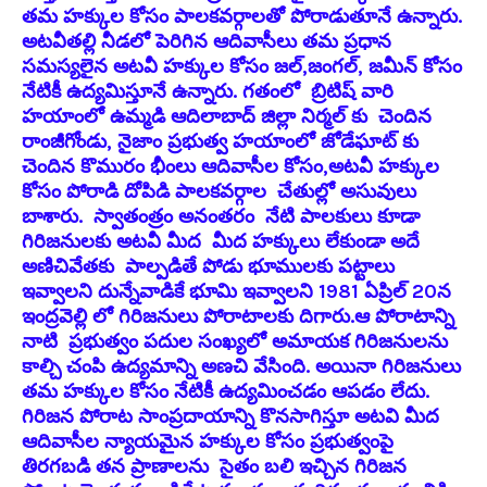
తమ హక్కుల కోసం పాలకవర్గాలతో పోరాడుతూనే ఉన్నారు.
అటవీతల్లి నీడలో పెరిగిన ఆదివాసీలు తమ ప్రధాన
సమస్యలైన అటవీ హక్కుల కోసం జల్,జంగల్, జమీన్ కోసం
నేటికీ ఉద్యమిస్తూనే ఉన్నారు. గతంలో బ్రిటిష్ వారి
హయాంలో ఉమ్మడి ఆదిలాబాద్ జిల్లా నిర్మల్ కు చెందిన
రాంజీగోండు, నైజాం ప్రభుత్వ హయాంలో జోడేఘాట్ కు
చెందిన కొమురం భీంలు ఆదివాసీల కోసం,అటవీ హక్కుల
కోసం పోరాడి దోపిడి పాలకవర్గాల చేతుల్లో అసువులు
బాశారు. స్వాతంత్రం అనంతరం నేటి పాలకులు కూడా
గిరిజనులకు అటవీ మీద మీద హక్కులు లేకుండా అదే
అణిచివేతకు పాల్పడితే పోడు భూములకు పట్టాలు
ఇవ్వాలని దున్నేవాడికే భూమి ఇవ్వాలని 1981 ఏప్రిల్ 20న
ఇంద్రవెల్లి లో గిరిజనులు పోరాటాలకు దిగారు.ఆ పోరాటాన్ని
నాటి ప్రభుత్వం పదుల సంఖ్యలో అమాయక గిరిజనులను
కాల్చి చంపి ఉద్యమాన్ని అణచి వేసింది. అయినా గిరిజనులు
తమ హక్కుల కోసం నేటికీ ఉద్యమించడం ఆపడం లేదు.
గిరిజన పోరాట సాంప్రదాయాన్ని కొనసాగిస్తూ అటవి మీద
ఆదివాసీల న్యాయమైన హక్కుల కోసం ప్రభుత్వంపై
తిరగబడి తన ప్రాణాలను సైతం బలి ఇచ్చిన గిరిజన