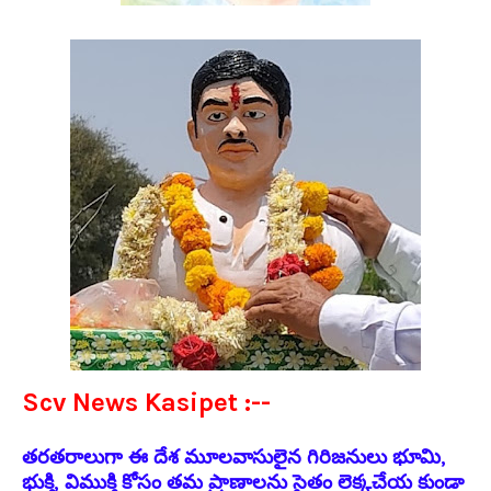
Scv News Kasipet :--
తరతరాలుగా ఈ దేశ మూలవాసులైన గిరిజనులు భూమి,
భుక్తి, విముక్తి కోసం తమ ప్రాణాలను సైతం లెక్కచేయ కుండా