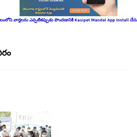
లోని వార్తలను ఎప్పటికప్పుడు పొందడానికి Kasipet Mandal App Install చేసు
బిరం