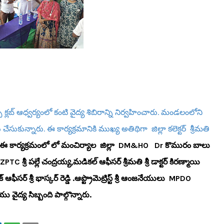
 క్లబ్ ఆధ్వర్యంలో కంటి వైద్య శిబిరాన్ని నిర్వహించారు. మండలంలోని
సుకున్నారు. ఈ కార్యక్రమానికి ముఖ్య అతిథిగా జిల్లా కలెక్టర్ శ్రీమతి
ఈ కార్యక్రమంలో లో మంచిర్యాల జిల్లా DM&HO Dr కొమురం బాలు
 ZPTC శ్రీ పల్లే చంద్రయ్య,మడికల్ ఆఫీసర్ శ్రీమతి శ్రీ డాక్టర్ కిరణ్మాయి
 ఆఫీసర్ శ్రీ భాస్కర్ రెడ్డి .ఆప్ట్రొమెట్రిస్ట్ శ్రీ ఆంజనేయులు MPDO
 వైద్య సిబ్బంది పాల్గొన్నారు.