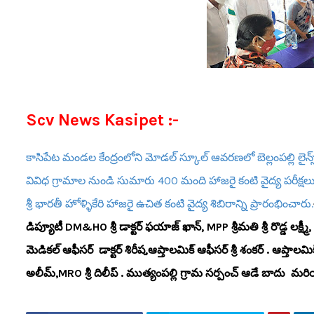
Scv News Kasipet :-
కాసిపేట మండల కేంద్రంలోని మోడల్ స్కూల్ ఆవరణలో బెల్లంపల్లి లైన్స్
వివిధ గ్రామాల నుండి సుమారు 400 మంది హాజరై కంటి వైద్య పరీక్షలు చే
శ్రీ భారతీ హోళ్ళికేరి హాజరై ఉచిత కంటి వైద్య శిబిరాన్ని ప్రారంభించారు.
డిప్యూటీ DM&HO శ్రీ డాక్టర్ ఫయాజ్ ఖాన్, MPP శ్రీమతి శ్రీ రొడ్డ లక్ష్మీ,
మెడికల్ ఆఫీసర్ డాక్టర్ శిరీష,ఆప్తాలమిక్ ఆఫీసర్ శ్రీ శంకర్ . ఆప్తాలమిక్
అలీమ్,MRO శ్రీ దిలీప్ . ముత్యంపల్లి గ్రామ సర్పంచ్ ఆడే బాదు మరియు