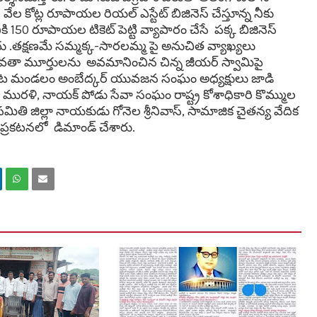
కోట్ల రూపాయల రియల్ ఎస్టేట్ బిజినెస్ చేస్తూన్న నీకు
కి 150 రూపాయల టికెట్ పెట్టి వ్యాపారం చేసే పక్క బిజినెస్
ు .
తక్షణమే సమ్మక్క-సారలమ్మ పై అనుచిత వ్యాఖ్యలు
 దేవతా మూర్తులను అవమానించిన చిన్న జీయర్ స్వామిపై
ాసిపేట మండలం అంబేద్కర్ యువజన సంఘం అధ్యక్షులు జాడి
 మురళి, నాయక్ పోడు సేవా సంఘం రాష్ట్ర కోశాధికారి కొమ్ముల
మితి జిల్లా నాయకుడు గోనెల శ్రీనివాస్, సామాజిక చైతన్య వేదిక
ఒక ప్రకటనలో డిమాండ్ చేశారు.