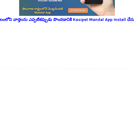
లోని వార్తలను ఎప్పటికప్పుడు పొందడానికి Kasipet Mandal App Install చేసు