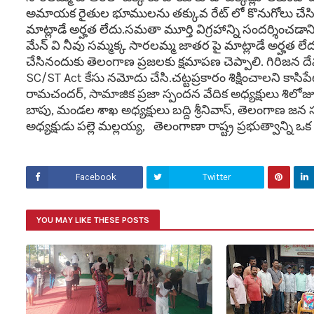
అమాయక రైతుల భూములను తక్కువ రేట్ లో కొనుగోలు చేసి వేల 
మాట్లాడే అర్హత లేదు.సమతా మూర్తి విగ్రహాన్ని సందర్శించడాని
మేన్ వి నీవు సమ్మక్క సారలమ్మ జాతర పై మాట్లాడే అర్హత లేద
చేసినందుకు తెలంగాణ ప్రజలకు క్షమాపణ చెప్పాలి. గిరిజన
SC/ST Act కేసు నమోదు చేసి.చట్టప్రకారం శిక్షించాలని క
రామచందర్, సామాజిక ప్రజా స్పందన వేదిక అధ్యక్షులు శిలోజు
బాపు, మండల శాఖ అధ్యక్షులు బద్ది శ్రీనివాస్, తెలంగాణ జన స
అధ్యక్షుడు పల్లె మల్లయ్య, తెలంగాణా రాష్ట్ర ప్రభుత్వాన్ని 
Facebook
Twitter
YOU MAY LIKE THESE POSTS