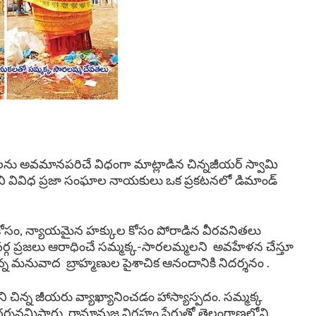
ు అవమానపరిచే విధంగా మాట్లాడిన చిన్నజీయర్ స్వామి
ని వివిధ ప్రజా సంఘాల నాయకులు ఒక ప్రకటనలో డిమాండ్
ం కోసం, న్యాయమైన హక్కుల కోసం పోరాడిన వీరవనితలు
 వర్గ ప్రజలు ఆరాధించే సమ్మక్క-సారలమ్మలని అవహేళన చేస్తూ
న మనువాద బ్రాహ్మణుల పైశాచిక ఆనందానికి నిదర్శనం .
ి చిన్న జీయరు వ్యాఖ్యానించడం హాస్యాస్పదం. సమ్మక్క
దర్శనమిస్తారు. రామానుజ విగ్రహం పేరుతో తెలంగాణలోని