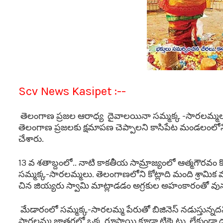
Scv News Kasipet :--
తెలంగాణ ప్రజల ఆరాధ్య దైవాలయినా సమ్మక్క -సారలమ్మలన
తెలంగాణ ప్రజలకు క్షమాపణ చెప్పాలని కాసిపేట మండలంలో
చేశారు.
13 వ శతాబ్దంలో.. నాటి కాకతీయ సామ్రాజ్యంలో ఆత్మగౌరవ
సమ్మక్క-సారలమ్మలు. తెలంగాణలోని కోట్లాది మంది శ్రామిక
చిన జియ్యరు స్వామి మాట్లాడడం అగ్రకుల అహంకారంతో వున్
మేడారంలో సమ్మక్క-సారలమ్మ పేరుతో బిజినెస్ నడుస్తున్నదన
సారలమ్మ జాతరలో ఒక్క రూపాయి కూడా టిక్కెట్లు లేకుండా 