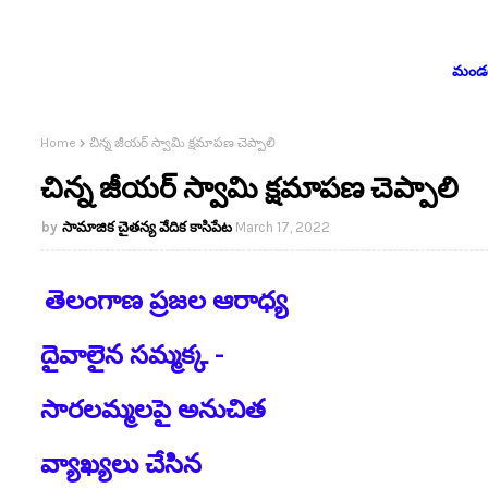
మండలం
Home
చిన్న జీయర్ స్వామి క్షమాపణ చెప్పాలి
చిన్న జీయర్ స్వామి క్షమాపణ చెప్పాలి
సామాజిక చైతన్య వేదిక కాసిపేట
March 17, 2022
తెలంగాణ ప్రజల ఆరాధ్య
దైవాలైన సమ్మక్క -
సారలమ్మలపై అనుచిత
వ్యాఖ్యలు చేసిన