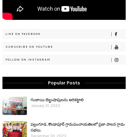
LIKE ON FACEBOOK
SUBSCRIBE ON YOUTUBE
FOLLOW ON INSTAGRAM
Popular Posts
గంజాయి బెల్టుషాపులను అరికట్టాలి
January 31, 2022
పల్లంగూడ, కొండాపూర్ గ్రామపంచాయతిలలో ప్రజా పాలన గ్రామ
సభలు.
December 30, 2023