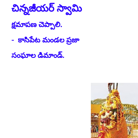
చిన్నజీయర్ స్వామి
క్షమాపణ చెప్పాలి.
- కాసిపేట మండల ప్రజా
సంఘాల డిమాండ్.