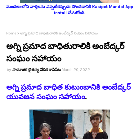
మండలంలోని వార్తలను ఎప్పటికప్పుడు పొందడానికి Kasipet Mandal App
Install చేసుకోండి.
Home
అగ్ని ప్రమాద బాధితురాలికి అంబేద్కర్ సంఘం సహాయం
అగ్ని ప్రమాద బాధితురాలికి అంబేద్కర్
సంఘం సహాయం
సామాజిక చైతన్య వేదిక కాసిపేట
March 20, 2022
అగ్ని ప్రమాద బాధిత కుటుంబానికి అంబేద్కర్
యువజన సంఘం సహాయం
.