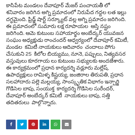
కాసిపేట మండలం దేవాపూర్ మేజర్ పంచాయతీ లో
శనివారం జరిగిన అగ్ని ప్రమాదంలో నిరుపేద గద్దల లత ఇల్లు
దగ్ధమైంది. ఫ్రిడ్జ్ షార్ట్ సర్క్యూట్ వల్ల అగ్ని ప్రమాదం జరిగింది.
ఈ ప్రమాదంలో సుమారు లక్ష రూపాయల ఆస్తి నష్టం
జరిగింది. ఆమె కుటుంబ సహాయార్థం అంబేద్కర్ యువజన
సంఘం అధ్యక్షుడు రాంచందర్ ఆధ్వర్యంలో దేవాపూర్ కమిటీ,
మండల కమిటీ నాయకులు ఆదివారం చందాలు పోగు
చేసుకుని 25 కిలోల బియ్యము, నూనె, పప్పులు, నిత్యవసర
వస్తువులు కూరగాయ లు కుటుంబ సభ్యులకు అందజేశారు.
ఈ కార్యక్రమంలో ప్రధాన కార్యదర్శి వడ్లూరు మల్లేష్,
ఉపాధ్యక్షులు రామిళ్ళ కిష్టయ్య, జంజిరాల తిరుపతి, ప్రధాన
సలహాదారు పల్లె మల్లయ్య, సాంస్కృతిక విభాగం ఇన్చార్జి
గొడిసెల బాపు, సంయుక్త కార్యదర్శి గొడిసెల సురేందర్,
దేవాపూర్ అంబేద్కర్ కమిటీ నాయకులు బాపు, సత్తి
తదితరులు పాల్గొన్నారు.