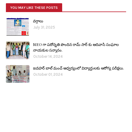
YOU MAY LIKE THESE POSTS
వర్షాలు
July 31, 2025
MEO గా పదోన్నతి పొందిన రామ్ సార్ కు ఆదివాసి సంఘాల
నాయకుల సన్మానం.
October 14, 2024
జవహర్ బాల్ మంచ్ ఆధ్వర్యంలో విద్యార్థులకు ఆరోగ్య పరీక్షలు.
October 01, 2024