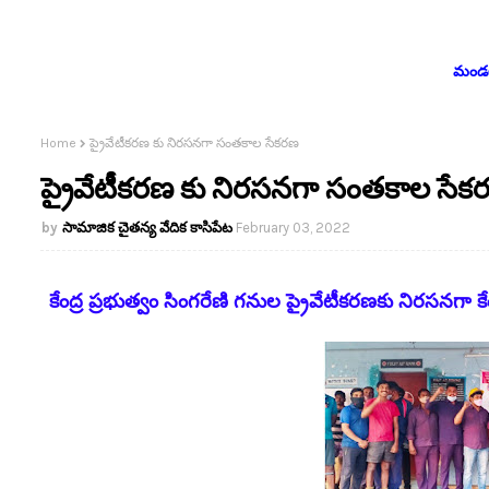
మండలం
Home
ప్రైవేటీకరణ కు నిరసనగా సంతకాల సేకరణ
ప్రైవేటీకరణ కు నిరసనగా సంతకాల సేక
సామాజిక చైతన్య వేదిక కాసిపేట
February 03, 2022
కేంద్ర ప్రభుత్వం సింగరేణి గనుల ప్రైవేటీకరణకు నిరసనగా 