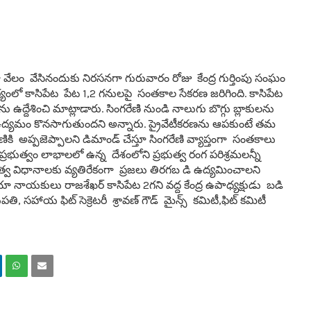
గంగా వేలం వేసినందుకు నిరసనగా గురువారం రోజు కేంద్ర గుర్తింపు సంఘం
ర్యంలో కాసిపేట పేట 1,2 గనులపై సంతకాల సేకరణ జరిగింది. కాసిపేట
ు ఉద్దేశించి మాట్లాడారు. సింగరేణి నుండి నాలుగు బొగ్గు బ్లాకులను
మ ఉద్యమం కొనసాగుతుందని అన్నారు. ప్రైవేటీకరణను ఆపకుంటే తమ
ణికి అప్పజెప్పాలని డిమాండ్ చేస్తూ సింగరేణి వ్యాప్తంగా సంతకాలు
ెపి ప్రభుత్వం లాభాలలో ఉన్న దేశంలోని ప్రభుత్వ రంగ పరిశ్రమలన్నీ
రభుత్వ విధానాలకు వ్యతిరేకంగా ప్రజలు తిరగబ డి ఉద్యమించాలని
 ఏరియా నాయకులు రాజశేఖర్ కాసిపేట 2గని వద్ద కేంద్ర ఉపాధ్యక్షుడు బడి
తి, సహాయ ఫిట్ సెక్రెటరీ శ్రావణ్ గౌడ్ మైన్స్ కమిటీ,ఫిట్ కమిటీ