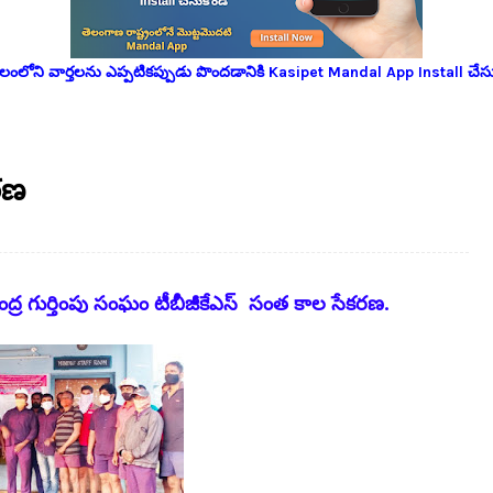
లోని వార్తలను ఎప్పటికప్పుడు పొందడానికి Kasipet Mandal App Install చేసు
రణ
కేంద్ర గుర్తింపు సంఘం టీబీజీకేఎస్ సంత కాల సేకరణ.