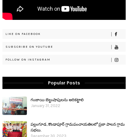
LIKE ON FACEBOOK
SUBSCRIBE ON YOUTUBE
FOLLOW ON INSTAGRAM
Popular Posts
గంజాయి బెల్టుషాపులను అరికట్టాలి
January 31, 2022
పల్లంగూడ, కొండాపూర్ గ్రామపంచాయతిలలో ప్రజా పాలన గ్రామ
సభలు.
December 30, 2023