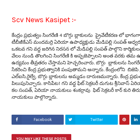
Scv News Kasipet :-
కేంద్రం ప్రభుత్వం సింగరేణి 4 బొగ్గు బ్లాకులను ప్రైవేటీకరణ లో భా
టీబీజీకేఎస్ మందమర్రి ఏరియా ఉపాధ్యక్షుడు మేడిపల్లి సంపత్ ఆధ్వ
ఒకటవ గని వద్ద జరిగిన నిరసన లో మేడిపల్లి సంపత్ పాల్గొని కార్మికులన
వేలం నుండి తొలగించి సింగరేణి కి అప్పజెప్పాలని అంత వరకు త
ఉద్యమం తీవ్రతరం చేస్తామని హెచ్చరించారు. బొగ్గు బ్లాకులను సింగరే
సేకరించి కేంద్ర ప్రభుత్వానికి పంపుతామని అన్నారు. కేంద్రంలోని బిజ
ఎల్ఐసి,రైల్వే, బొగ్గు బ్లాకులను అమ్మడం దారుణమన్నారు. కేంద్ర ప్
పిలుపునిచ్చారు. కాసిపేట1 గని వద్ద ఫిట్ సెక్రటరీ దుగుట శ్రీనివాస్
కల సంపత్, ఏరియా నాయకులు శంకర్రావు ఫిట్ సెక్రటరీ కార్ కురి తిరుప
నాయకులు పాల్గొన్నారు.
Facebook
Twitter
YOU MAY LIKE THESE POSTS