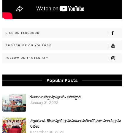
LIKE ON FACEBOOK
SUBSCRIBE ON YOUTUBE
FOLLOW ON INSTAGRAM
Popular Posts
గంజాయి బెల్టుషాపులను అరికట్టాలి
January 31, 2022
పల్లంగూడ, కొండాపూర్ గ్రామపంచాయతిలలో ప్రజా పాలన గ్రామ
సభలు.
December 30, 2023