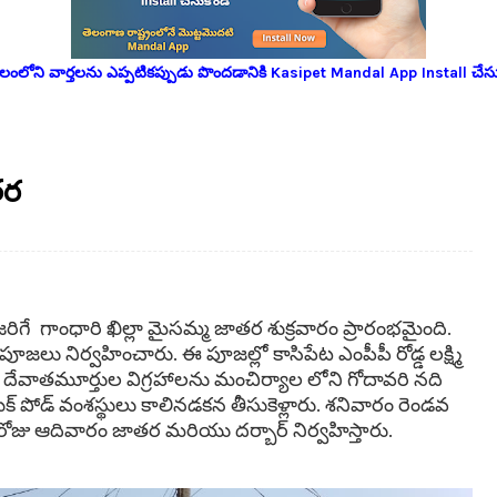
లోని వార్తలను ఎప్పటికప్పుడు పొందడానికి Kasipet Mandal App Install చేసు
తర
ిగే గాంధారి ఖిల్లా మైసమ్మ జాతర శుక్రవారం ప్రారంభమైంది.
జలు నిర్వహించారు. ఈ పూజల్లో కాసిపేట ఎంపీపీ రోడ్డ లక్ష్మి
 దేవాతమూర్తుల విగ్రహాలను మంచిర్యాల లోని గోదావరి నది
్ పోడ్ వంశస్థులు కాలినడకన తీసుకెళ్లారు. శనివారం రెండవ
వరి రోజు ఆదివారం జాతర మరియు దర్బార్ నిర్వహిస్తారు.