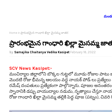
మండలం
Home
ప్రారంభమైన గాంధారి ఖిల్లా మైసమ్మ జాతర
ప్రారంభమైన గాంధారి ఖిల్లా మైసమ్మ జా
Samajika Chaitanya Vedika Kasipet
February 18, 2022
SCV News Kasipet:-
మంచిర్యాల జిల్లాలోని బొక్కల గుట్టలో మూడు
రోజుల పాటు జర
మొదటి రోజు భీమన్న ఆలయం వద్ద నాయక్ పోడ్ లు ప్రత్యేలు పూ
రమేష్ దంపతులు ప్రత్యేకంగా పాల్గొన్నారు. పూజల అనంతరం
స్నానానికి డప్పు వాయుద్యాల నడుమ, నృత్యాలు చేస్తూ నాయక
రోజు గాంధారి ఖిల్లా మైసమ్మ తల్లికి పెద్ద పూజ (పట్నం), చి