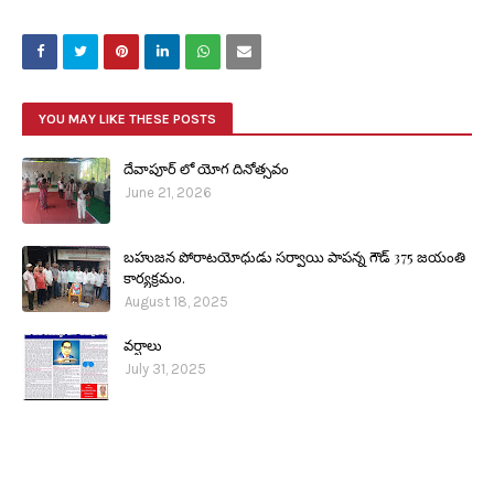
YOU MAY LIKE THESE POSTS
దేవాపూర్ లో యోగ దినోత్సవం
June 21, 2026
బహుజన పోరాటయోధుడు సర్వాయి పాపన్న గౌడ్ 375 జయంతి
కార్యక్రమం.
August 18, 2025
వర్షాలు
July 31, 2025