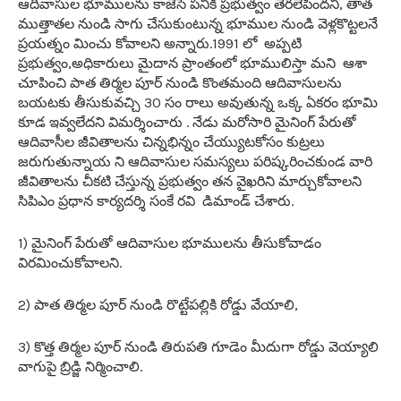
ఆదివాసుల భూములను కాజెసే పనికి ప్రభుత్వం తెరలేపిందని, తాత
ముత్తాతల నుండి సాగు చేసుకుంటున్న భూముల నుండి వెళ్లకొట్టలనే
ప్రయత్నం మించు కోవాలని అన్నారు.1991 లో అప్పటి
ప్రభుత్వం,అధికారులు మైదాన ప్రాంతంలో భూములిస్తా మని ఆశా
చూపించి పాత తిర్మల పూర్ నుండి కొంతమంది ఆదివాసులను
బయటకు తీసుకువచ్చి 30 సం రాలు అవుతున్న ఒక్క ఏకరం భూమి
కూడ ఇవ్వలేదని విమర్శించారు . నేడు మరోసారి మైనింగ్ పేరుతో
ఆదివాసీల జీవితాలను చిన్నభిన్నం చేయ్యుటకోసం కుట్రలు
జరుగుతున్నాయ ని
ఆదివాసుల సమస్యలు పరిష్కరించకుండ వారి
జీవితాలను చీకటి చేస్తున్న ప్రభుత్వం తన వైఖరిని మార్చుకోవాలని
సిపిఎం ప్రధాన కార్యదర్శి సంకే రవి డిమాండ్ చేశారు.
1) మైనింగ్ పేరుతో ఆదివాసుల భూములను తీసుకోవాడం
విరమించుకోవాలని.
2) పాత తిర్మల పూర్ నుండి రొట్టేపల్లికి రోడ్డు వేయాలి,
3) కొత్త తిర్మల పూర్ నుండి తిరుపతి గూడెం మీదుగా రోడ్డు వెయ్యాలి
వాగుపై బ్రిడ్జి నిర్మించాలి.