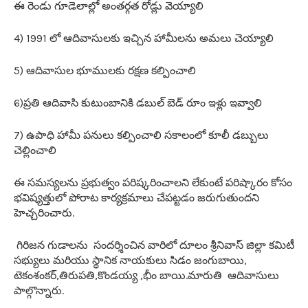
ఈ రెండు గూడెలాల్లో అంతర్గత రోడ్లు వెయ్యాలి
4) 1991 లో ఆదివాసులకు ఇచ్చిన హామీలను అమలు చెయ్యాలి
5) ఆదివాసుల భూములకు రక్షణ కల్పించాలి
6)ప్రతి ఆదివాసి కుటుంబానికి డబుల్ బెడ్ రూం ఇళ్లు ఇవ్వాలి
7) ఉపాధి హామీ పనులు కల్పించాలి సకాలంలో కూలీ డబ్బులు
చెల్లించాలి
ఈ సమస్యలను ప్రభుత్వం పరిష్కరించాలని లేకుంటే పరిష్కారం కోసం
భవిష్యత్తులో పోరాట కార్యక్రమాలు చేపట్టడం జరుగుతుందని
హెచ్చరించారు.
గిరిజన గుడాలను సందర్శించిన వారిలో దూలం శ్రీనివాస్ జిల్లా కమిటీ
సభ్యులు మరియు స్థానిక నాయకులు సిడం జంగుబాయి,
టెకంశంకర్,తిరుపతి,కొండయ్య ,భీం బాయి.మారుతి ఆదివాసులు
పాల్గొన్నారు.