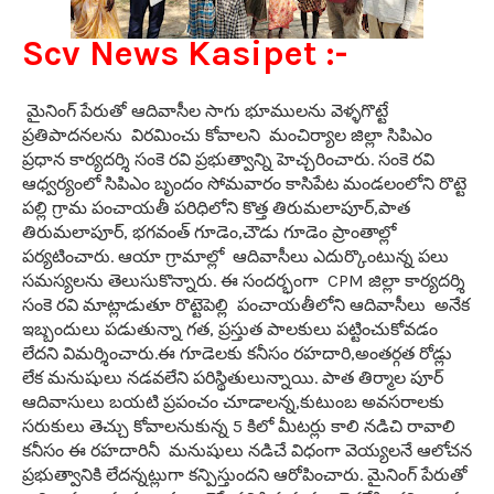
Scv News Kasipet :-
మైనింగ్ పేరుతో ఆదివాసీల సాగు భూములను వెళ్ళగొట్టే
ప్రతిపాదనలను విరమించు కోవాలని మంచిర్యాల జిల్లా సిపిఎం
ప్రధాన కార్యదర్శి సంకె రవి ప్రభుత్వాన్ని హెచ్చరించారు. సంకె రవి
ఆధ్వర్యంలో సిపిఎం బృందం సోమవారం కాసిపేట మండలంలోని రొట్టె
పల్లి గ్రామ పంచాయతీ పరిధిలోని కొత్త తిరుమలాపూర్,పాత
తిరుమలాపూర్, భగవంత్ గూడెం,చౌడు గూడెం ప్రాంతాల్లో
పర్యటించారు. ఆయా గ్రామాల్లో ఆదివాసీలు ఎదుర్కొంటున్న పలు
సమస్యలను తెలుసుకొన్నారు. ఈ సందర్భంగా CPM జిల్లా కార్యదర్శి
సంకె రవి మాట్లాడుతూ రొట్టెపెల్లి పంచాయతీలోని ఆదివాసీలు అనేక
ఇబ్బందులు పడుతున్నా గత, ప్రస్తుత పాలకులు పట్టించుకోవడం
లేదని
విమర్శించారు.ఈ గూడెలకు కనీసం రహదారి,అంతర్గత రోడ్లు
లేక మనుషులు నడవలేని పరిస్థితులున్నాయి. పాత తిర్మాల పూర్
ఆదివాసులు బయటి ప్రపంచం చూడాలన్న,కుటుంబ అవసరాలకు
సరుకులు తెచ్చు కోవాలనుకున్న 5 కిలో మీటర్లు కాలి నడిచి రావాలి
కనీసం ఈ రహదారినీ మనుషులు నడిచే విధంగా వెయ్యలనే ఆలోచన
ప్రభుత్వానికి లేదన్నట్లుగా కన్పిస్తుందని ఆరోపించారు. మైనింగ్ పేరుతో