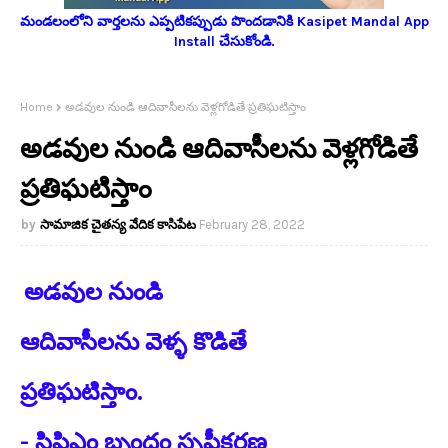
మండలంలోని వార్తలను ఎప్పటికప్పుడు పొందడానికి Kasipet Mandal App
Install చేసుకోండి.
Home
అడవుల నుండి ఆదివాసీలను వెళ్లగోడితే ప్రతిఘటిస్తాం
అడవుల నుండి ఆదివాసీలను వెళ్లగోడితే
ప్రతిఘటిస్తాం
సామాజిక చైతన్య వేదిక కాసిపేట
February 28, 2022
అడవుల నుండి
ఆదివాసీలను వెళ్ళ కొడితే
ప్రతిఘటిస్తాం.
- సిపిఎం బృందం స్పష్టీకరణ