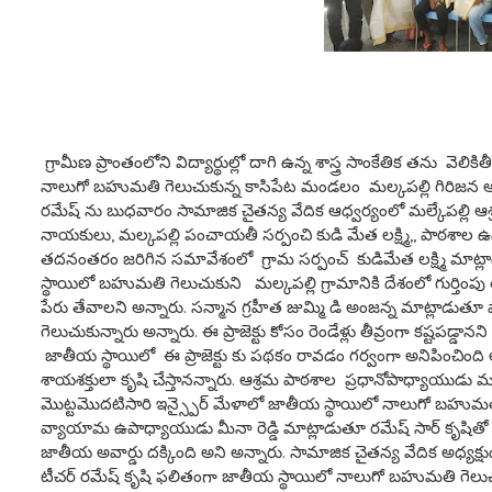
గ్రామీణ ప్రాంతంలోని విద్యార్థుల్లో దాగి ఉన్న శాస్త్ర సాంకేతిక తను వెలి
నాలుగో బహుమతి గెలుచుకున్న కాసిపేట మండలం మల్కపల్లి గిరిజన ఆశ్రమ
రమేష్ ను బుధవారం సామాజిక చైతన్య వేదిక ఆధ్వర్యంలో మల్కేపల్లి 
నాయకులు, మల్కపల్లి పంచాయతీ సర్పంచి కుడి మేత లక్ష్మి,, పాఠశ
తదనంతరం జరిగిన సమావేశంలో గ్రామ సర్పంచ్ కుడిమేత లక్ష్మి మాట్లాడ
స్థాయిలో బహుమతి గెలుచుకుని మల్కపల్లి గ్రామానికి దేశంలో గుర్తింపు
పేరు తేవాలని అన్నారు. సన్మాన గ్రహీత జుమ్మి డి అంజన్న మాట్లాడు
గెలుచుకున్నారు అన్నారు. ఈ ప్రాజెక్టు కోసం రెండేళ్లు తీవ్రంగా కష్టపడ
జాతీయ స్థాయిలో ఈ ప్రాజెక్టు కు పథకం రావడం గర్వంగా అనిపించింది 
శాయశక్తులా కృషి చేస్తానన్నారు. ఆశ్రమ పాఠశాల ప్రధానోపాధ్యాయుడు మ
మొట్టమొదటిసారి ఇన్స్పైర్ మేళాలో జాతీయ స్థాయిలో నాలుగో బహుమత
వ్యాయామ ఉపాధ్యాయుడు మీనా రెడ్డి మాట్లాడుతూ రమేష్ సార్ కృషితో
జాతీయ అవార్డు దక్కింది అని అన్నారు. సామాజిక చైతన్య వేదిక అధ్యక్షుడ
టీచర్ రమేష్ కృషి ఫలితంగా జాతీయ స్థాయిలో నాలుగో బహుమతి గెలుచుకు