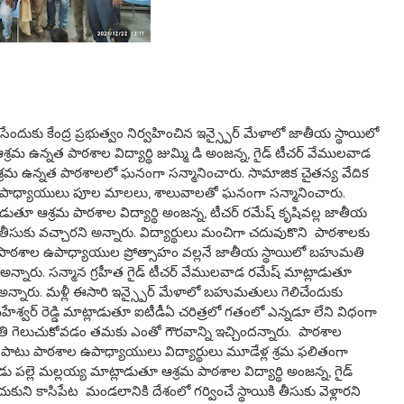
కితీసేందుకు కేంద్ర ప్రభుత్వం నిర్వహించిన ఇన్స్పైర్ మేళాలో జాతీయ స్థాయిలో
 ఉన్నత పాఠశాల విద్యార్థి జుమ్మి డి అంజన్న, గైడ్ టీచర్ వేములవాడ
ఆశ్రమ ఉన్నత పాఠశాలలో ఘనంగా సన్మానించారు. సామాజిక చైతన్య వేదిక
ాల ఉపాధ్యాయులు పూల మాలలు, శాలువాలతో ఘనంగా సన్మానించారు.
ుతూ ఆశ్రమ పాఠశాల విద్యార్థి అంజన్న, టీచర్ రమేష్ కృషివల్ల జాతీయ
 తీసుకు వచ్చారని అన్నారు. విద్యార్థులు మంచిగా చదువుకొని పాఠశాలకు
తూ పాఠశాల ఉపాధ్యాయుల ప్రోత్సాహం వల్లనే జాతీయ స్థాయిలో బహుమతి
్డానని అన్నారు. సన్మాన గ్రహీత గైడ్ టీచర్ వేములవాడ రమేష్ మాట్లాడుతూ
అన్నారు. మళ్లీ ఈసారి ఇన్స్పైర్ మేళాలో బహుమతులు గెలిచేందుకు
హేశ్వర్ రెడ్డి మాట్లాడుతూ ఐటీడీఏ చరిత్రలో గతంలో ఎన్నడూ లేని విధంగా
ి గెలుచుకోవడం తమకు ఎంతో గౌరవాన్ని ఇచ్చిందన్నారు. పాఠశాల
 పాటు పాఠశాల ఉపాధ్యాయులు విద్యార్థులు మూడేళ్ల శ్రమ ఫలితంగా
ు పల్లె మల్లయ్య మాట్లాడుతూ ఆశ్రమ పాఠశాల విద్యార్థి అంజన్న, గైడ్
ని కాసిపేట మండలానికి దేశంలో గర్వించే స్థాయికి తీసుకు వెళ్లారని