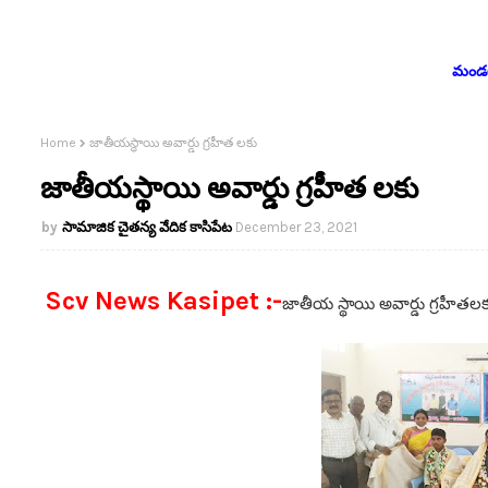
మండలం
Home
జాతీయస్థాయి అవార్డు గ్రహీత లకు
జాతీయస్థాయి అవార్డు గ్రహీత లకు
సామాజిక చైతన్య వేదిక కాసిపేట
December 23, 2021
Scv News Kasipet :-
జాతీయ స్థాయి అవార్డు గ్రహీత