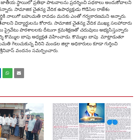
డా జాతీయ స్థాయిలో ప్రతిభా పాటవాలను ప్రదర్శించి పథకాలు అందుకోవాలని
న్నారు. సామాజిక చైతన్య వేదిక ఉపాధ్యక్షుడు గొడిసెల రాజేశం
్యార్థికి నాలుగో బహుమతి రావడం మనకు ఎంతో గర్వకారణమని అన్నారు.
 తేవాలని విద్యార్థులను కోరారు. సామాజిక చైతన్య వేదిక ముఖ్య సలహాదారు
లు ప్రైవేటు పాఠశాలలకు దీటుగా క్రమశిక్షణతో చదువులు అభ్యసిస్తున్నారు
ర్శి కొమ్ముల బాపు అధ్యక్షత వహించాడు. కొమ్ముల బాపు మాట్లాడుతూ
ి గెలుచుకున్న వీరిని మండల జిల్లా అధికారులు కూడా గుర్తించి
శ్రీనివాస్ వందనం సమర్పించారు.