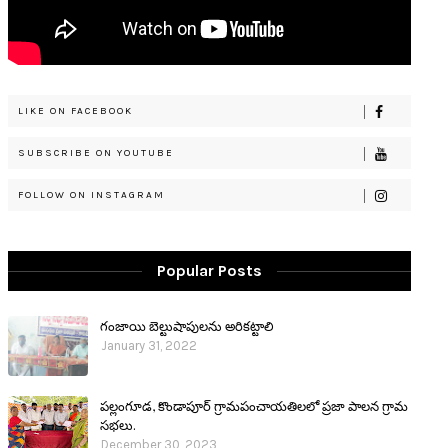
LIKE ON FACEBOOK
SUBSCRIBE ON YOUTUBE
FOLLOW ON INSTAGRAM
Popular Posts
గంజాయి బెల్టుషాపులను అరికట్టాలి
January 31, 2022
పల్లంగూడ, కొండాపూర్ గ్రామపంచాయతిలలో ప్రజా పాలన గ్రామ
సభలు.
December 30, 2023