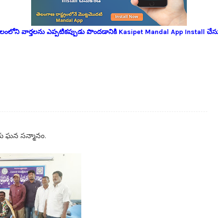
లోని వార్తలను ఎప్పటికప్పుడు పొందడానికి Kasipet Mandal App Install చేసు
లకు ఘన సన్మానం.