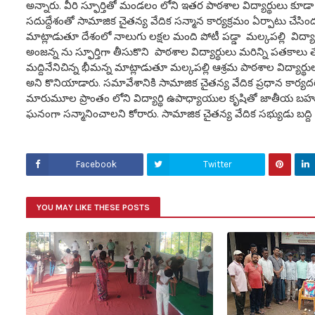
అన్నారు. వీరి స్ఫూర్తితో మండలం లోని ఇతర పాఠశాల విద్యార్థులు కూ
సదుద్దేశంతో సామాజిక చైతన్య వేదిక సన్మాన కార్యక్రమం ఏర్పాటు చేసింద
మాట్లాడుతూ దేశంలో నాలుగు లక్షల మంది పోటీ పడ్డా మల్కపల్లి విద
అంజన్న ను స్ఫూర్తిగా తీసుకొని పాఠశాల విద్యార్థులు మరిన్ని పతకాలు
మద్దినేనిచిన్న భీమన్న మాట్లాడుతూ మల్కపల్లి ఆశ్రమ పాఠశాల విద్యార్థు
అని కొనియాడారు. సమావేశానికి సామాజిక చైతన్య వేదిక ప్రధాన కార్యద
మారుమూల ప్రాంతం లోని విద్యార్థి ఉపాధ్యాయుల కృషితో జాతీయ బహుమత
ఘనంగా సన్మానించాలని కోరారు. సామాజిక చైతన్య వేదిక సభ్యుడు బద్ది 
Facebook
Twitter
YOU MAY LIKE THESE POSTS